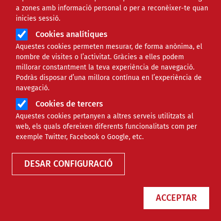
a zones amb informació personal o per a reconèixer-te quan
Les actuals entitats col·laboradores de xarxanet.org són:
inicies sessió.
Cookies analítiques
Aquestes cookies permeten mesurar, de forma anònima, el
Entitats que comencen per la lletra
Entitats que comencen per la lletra
Entitats que comencen per la lletra
Entitats que comencen per la lletra
Entitats que comencen per la lletr
Entitats que comencen per la l
Entitats que comencen per 
Entitats que comencen 
Entitats que comen
Entitats que c
Entitats qu
Entita
En
A
B
C
D
E
F
G
H
I
J
K
L
M
nombre de visites o l’activitat. Gràcies a elles podem
millorar constantment la teva experiència de navegació.
Podràs disposar d’una millora contínua en l’experiència de
REGISTRAR ENTITAT COL·LABORADORA
navegació.
Cookies de tercers
Aquestes cookies pertanyen a altres serveis utilitzats al
web, els quals ofereixen diferents funcionalitats com per
exemple Twitter, Facebook o Google, etc.
Nom
DESAR CONFIGURACIÓ
Taula on es llisten totes les entitats col·laboradores, mo
A.SANCHEZ@INTERMEDIAOCUPACIO.ORG
AACIC ASSOCIACIÓ DE CARDIOPATIES CONGÈNITES
ACCEPTAR
ABD ASSOCIACIÓ BENESTAR I DESENVOLUPAMENT