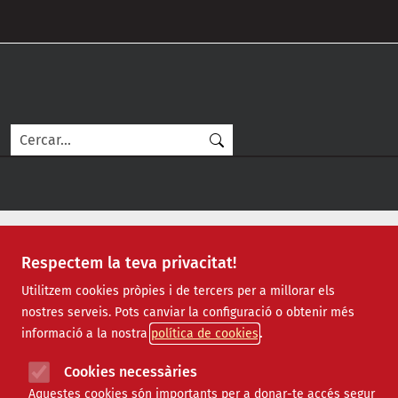
Vés al contingut
Cerca
Respectem la teva privacitat!
Entitats col·laboradores que co
Utilitzem cookies pròpies i de tercers per a millorar els
nostres serveis. Pots canviar la configuració o obtenir més
Xarxanet.org ofereix a les entitats convertir-se en entita
informació a la nostra
política de cookies
Totes les entitats poden ser col·laboradores de xarxanet.o
Cookies necessàries
a fer més llarga aquesta llista, només cal que segueixis
Aquestes cookies són importants per a donar-te accés segur