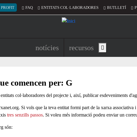
 del compte d'usuari
 PROFIT
FAQ
ENTITATS COL·LABORADORES
BUTLLETÍ
P
Navegació principal de l'encapç
notícies
recursos
Show main menu
 que comencen per: G
 entitats col·laboradores del projecte i, així, publicar esdeveniments d'a
xanet.org. Si vols que la teva entitat formi part de la xarxa associativa i
ixis
tres senzills passos
. Si voleu més informació podeu enviar un corre
rg són: