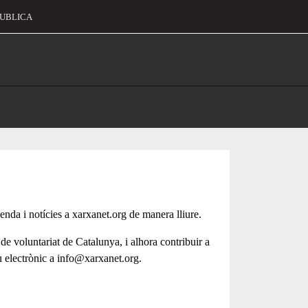
UBLICA
alament
genda i notícies a xarxanet.org de manera lliure.
 de voluntariat de Catalunya, i alhora contribuir a
u electrònic a info@xarxanet.org.