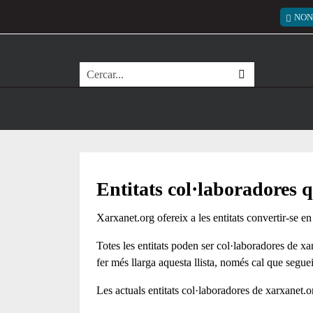
Vés al contingut
Menú
NON
Cerca
Entitats col·laboradores
Xarxanet.org ofereix a les entitats convertir-se en
Totes les entitats poden ser col·laboradores de xar
fer més llarga aquesta llista, només cal que segue
Les actuals entitats col·laboradores de xarxanet.o