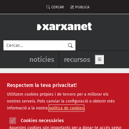
Vés al contingut
Menú del compte d'usuari
CERCAR
PUBLICA
Cerca
Navegació principal de l'enca
notícies
recursos
Show main me
Respectem la teva privacitat!
Recursos
Utilitzem cookies pròpies i de tercers per a millorar els
nostres serveis. Pots canviar la configuració o obtenir més
Tots
|
Econòmic
|
Jurídic
|
Projectes
|
Tecnològic
|
informació a la nostra
política de cookies
Formació
|
Finançament
|
Biblioteca
|
Ofertes de feina
|
Assessorament
|
Fes voluntariat
|
Cookies necessàries
Webinars
Aquestes cookies són importants per a donar-te accés segur