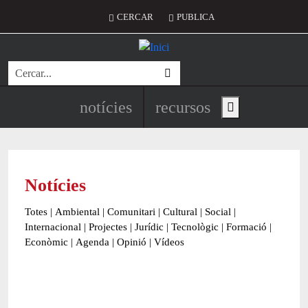
Vés al contingut
Menú del compte d'usuari
CERCAR
PUBLICA
Cerca
Navegació principal de l'encapç
notícies
recursos
Show main menu
Notícies
Totes
|
Ambiental
|
Comunitari
|
Cultural
|
Social
|
Internacional
|
Projectes
|
Jurídic
|
Tecnològic
|
Formació
|
Econòmic
|
Agenda
|
Opinió
|
Vídeos