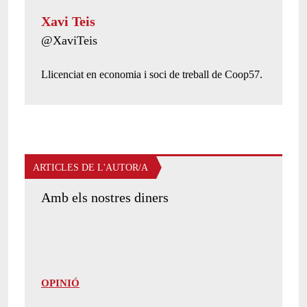
Xavi Teis
Twitter de l'autor/a:
@XaviTeis
Presentació de l'autor/a:
Llicenciat en economia i soci de treball de Coop57.
ARTICLES DE L'AUTOR/A
Amb els nostres diners
OPINIÓ