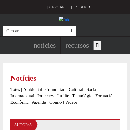
Vés al contingut
Menú del compte d'usuari
CERCAR
PUBLICA
Cerca
Navegació principal de l'encapç
notícies
recursos
Show main menu
Notícies
Totes
|
Ambiental
|
Comunitari
|
Cultural
|
Social
|
Internacional
|
Projectes
|
Jurídic
|
Tecnològic
|
Formació
|
Econòmic
|
Agenda
|
Opinió
|
Vídeos
AUTOR/A