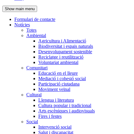
de
Show main menu
l'encapçalament
Formulari de contacte
Notícies
Navegació
Totes
principal
Ambiental
Agricultura i Alimentació
Biodiversitat i espais naturals
Desenvolupament sostenible
Reciclatge i reutilització
Voluntariat ambiental
Comunitari
Educació en el lleure
Mediació i cohesió social
Participació ciutadana
Moviment veïnal
Cultural
Llengua i literatura
Cultura popular i tradicional
Arts escèniques i audiovisuals
Fires i festes
Social
Intervenció social
Salut i discapacitat