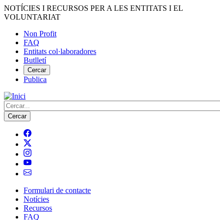
Vés
NOTÍCIES I RECURSOS PER A LES ENTITATS I EL
al
VOLUNTARIAT
contingut
Non Profit
FAQ
Menú
Entitats col·laboradores
del
Butlletí
compte
Cercar
Publica
d'usuari
Cerca
Formulari de contacte
Notícies
Navegació
Recursos
principal
FAQ