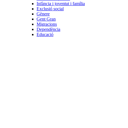
Infància i joventut i família
Exclusió social
Gènere
Gent Gran
Migracions
Dependència
Educació
Internacional
Cooperació al desenvolupament
Drets humans i desigualtat
Processos de pau
Voluntariat internacional
Projectes
Avaluació i qualitat
Direcció i gestió ONG
Responsabilitat social
Gestió del voluntariat
Disseny de projectes
Innovació i emprenedoria social
Treball en xarxa
Participació interna
Jurídic
Contractació
Normativa entitat
Marc legal voluntariat