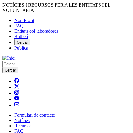
Vés
NOTÍCIES I RECURSOS PER A LES ENTITATS I EL
al
VOLUNTARIAT
contingut
Non Profit
FAQ
Menú
Entitats col·laboradores
del
Butlletí
compte
Cercar
Publica
d'usuari
Cerca
Formulari de contacte
Notícies
Navegació
Recursos
principal
FAQ