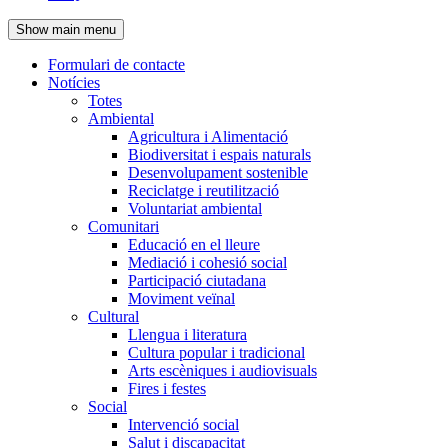
de
Show main menu
l'encapçalament
Formulari de contacte
Notícies
Navegació
Totes
principal
Ambiental
Agricultura i Alimentació
Biodiversitat i espais naturals
Desenvolupament sostenible
Reciclatge i reutilització
Voluntariat ambiental
Comunitari
Educació en el lleure
Mediació i cohesió social
Participació ciutadana
Moviment veïnal
Cultural
Llengua i literatura
Cultura popular i tradicional
Arts escèniques i audiovisuals
Fires i festes
Social
Intervenció social
Salut i discapacitat