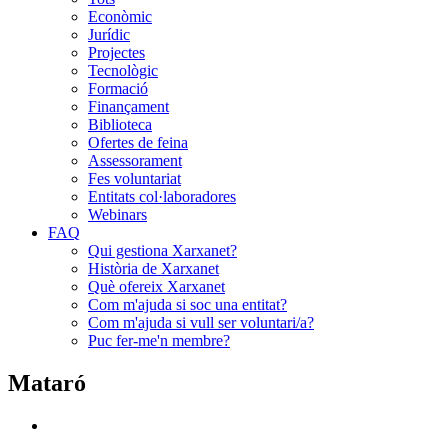
Econòmic
Jurídic
Projectes
Tecnològic
Formació
Finançament
Biblioteca
Ofertes de feina
Assessorament
Fes voluntariat
Entitats col·laboradores
Webinars
FAQ
Qui gestiona Xarxanet?
Història de Xarxanet
Què ofereix Xarxanet
Com m'ajuda si soc una entitat?
Com m'ajuda si vull ser voluntari/a?
Puc fer-me'n membre?
Mataró