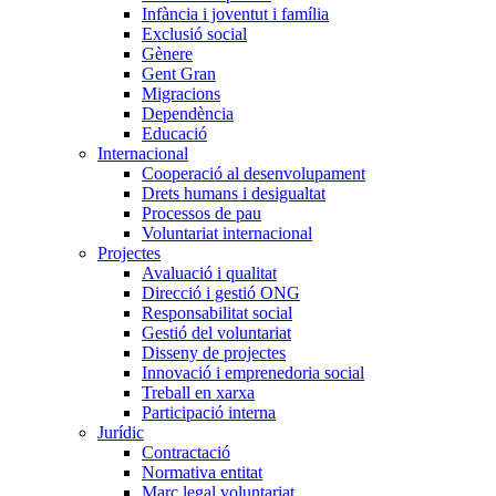
Infància i joventut i família
Exclusió social
Gènere
Gent Gran
Migracions
Dependència
Educació
Internacional
Cooperació al desenvolupament
Drets humans i desigualtat
Processos de pau
Voluntariat internacional
Projectes
Avaluació i qualitat
Direcció i gestió ONG
Responsabilitat social
Gestió del voluntariat
Disseny de projectes
Innovació i emprenedoria social
Treball en xarxa
Participació interna
Jurídic
Contractació
Normativa entitat
Marc legal voluntariat