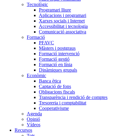
Tecnològic
Programari lliure
Aplicacions i programari
Xarxes socials i Internet
Accessibilitat i tecnologia
Comunicació associativa
Formació
PFAVC
Màsters i postgraus
Formació intervenció
Formació gestió
Formació en línia
Dinàmiques grupals
Econòmic
Banca ètica
Captació de fons
Obligacions fiscals
Transparència i rendició de comptes
Tresoreria i comptabilitat
Cooperativisme
Agenda
Opinió
Vídeos
Recursos
Tots