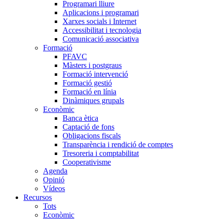
Programari lliure
Aplicacions i programari
Xarxes socials i Internet
Accessibilitat i tecnologia
Comunicació associativa
Formació
PFAVC
Màsters i postgraus
Formació intervenció
Formació gestió
Formació en línia
Dinàmiques grupals
Econòmic
Banca ètica
Captació de fons
Obligacions fiscals
Transparència i rendició de comptes
Tresoreria i comptabilitat
Cooperativisme
Agenda
Opinió
Vídeos
Recursos
Tots
Econòmic