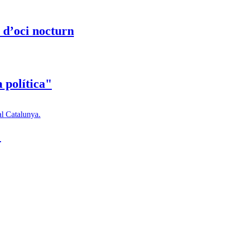
s d’oci nocturn
a política"
"