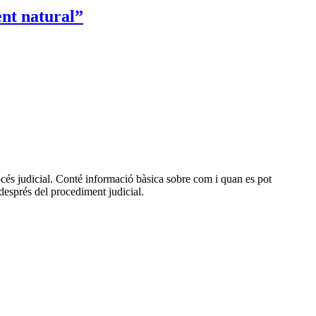
ent natural”
océs judicial. Conté informació bàsica sobre com i quan es pot
 després del procediment judicial.