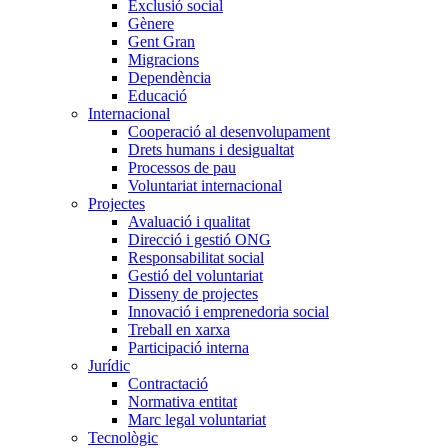
Exclusió social
Gènere
Gent Gran
Migracions
Dependència
Educació
Internacional
Cooperació al desenvolupament
Drets humans i desigualtat
Processos de pau
Voluntariat internacional
Projectes
Avaluació i qualitat
Direcció i gestió ONG
Responsabilitat social
Gestió del voluntariat
Disseny de projectes
Innovació i emprenedoria social
Treball en xarxa
Participació interna
Jurídic
Contractació
Normativa entitat
Marc legal voluntariat
Tecnològic