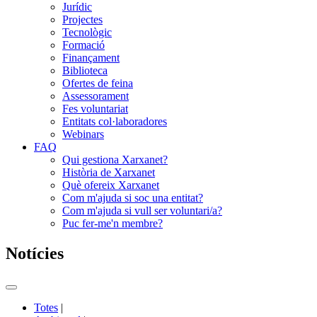
Jurídic
Projectes
Tecnològic
Formació
Finançament
Biblioteca
Ofertes de feina
Assessorament
Fes voluntariat
Entitats col·laboradores
Webinars
FAQ
Qui gestiona Xarxanet?
Història de Xarxanet
Què ofereix Xarxanet
Com m'ajuda si soc una entitat?
Com m'ajuda si vull ser voluntari/a?
Puc fer-me'n membre?
Notícies
Commutador
del
Totes
|
menú