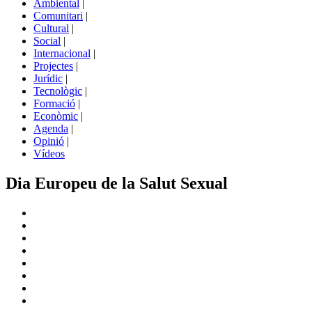
Ambiental
|
de
Comunitari
|
portals
Cultural
|
Social
|
Internacional
|
Projectes
|
Jurídic
|
Tecnològic
|
Formació
|
Econòmic
|
Agenda
|
Opinió
|
Vídeos
Dia Europeu de la Salut Sexual