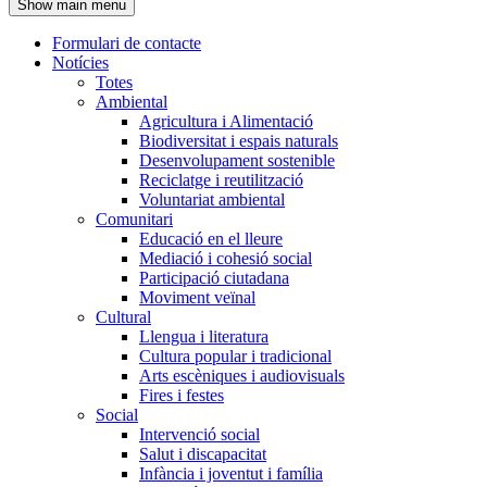
Show main menu
l'encapçalament
Formulari de contacte
Notícies
Navegació
Totes
principal
Ambiental
Agricultura i Alimentació
Biodiversitat i espais naturals
Desenvolupament sostenible
Reciclatge i reutilització
Voluntariat ambiental
Comunitari
Educació en el lleure
Mediació i cohesió social
Participació ciutadana
Moviment veïnal
Cultural
Llengua i literatura
Cultura popular i tradicional
Arts escèniques i audiovisuals
Fires i festes
Social
Intervenció social
Salut i discapacitat
Infància i joventut i família