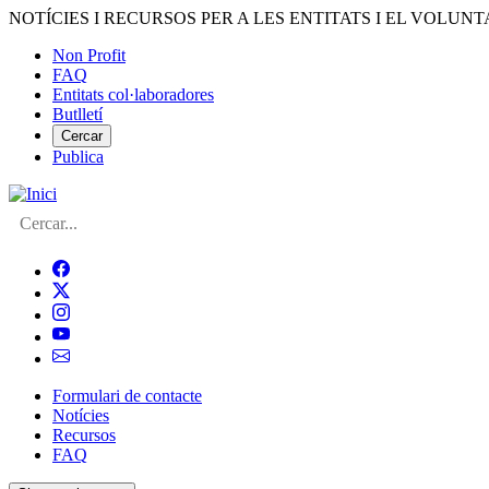
Vés
NOTÍCIES I RECURSOS PER A LES ENTITATS I EL VOLUNT
al
Non Profit
contingut
FAQ
Menú
Entitats col·laboradores
del
Butlletí
compte
Cercar
Publica
d'usuari
Cerca
Formulari de contacte
Notícies
Navegació
Recursos
principal
FAQ
de