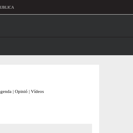
UBLICA
alament
genda
|
Opinió
|
Vídeos