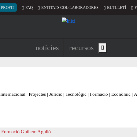
 del compte d'usuari
 PROFIT
FAQ
ENTITATS COL·LABORADORES
BUTLLETÍ
P
Navegació principal de l'encapç
notícies
recursos
Show main menu
Internacional
|
Projectes
|
Jurídic
|
Tecnològic
|
Formació
|
Econòmic
|
A