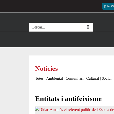
Vés al contingut
Menú
NON
Cerca
Notícies
Totes
|
Ambiental
|
Comunitari
|
Cultural
|
Social
|
Entitats i antifeixisme