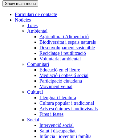
Show main menu
l'encapçalament
Formulari de contacte
Notícies
Navegació
Totes
principal
Ambiental
Agricultura i Alimentació
Biodiversitat i espais naturals
Desenvolupament sostenible
Reciclatge i reutilització
Voluntariat ambiental
Comunitari
Educació en el lleure
Mediació i cohesió social
Participació ciutadana
Moviment veïnal
Cultural
Llengua i literatura
Cultura popular i tradicional
Arts escèniques i audiovisuals
Fires i festes
Social
Intervenció social
Salut i discapacitat
Infància i joventut i família