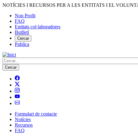
Vés
NOTÍCIES I RECURSOS PER A LES ENTITATS I EL VOLUNT
al
Non Profit
contingut
FAQ
Menú
Entitats col·laboradores
del
Butlletí
compte
Cercar
Publica
d'usuari
Cerca
Formulari de contacte
Notícies
Navegació
Recursos
principal
FAQ
de