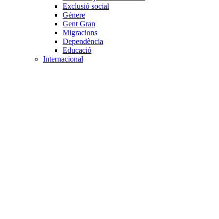
Exclusió social
Gènere
Gent Gran
Migracions
Dependència
Educació
Internacional
Cooperació al desenvolupament
Drets humans i desigualtat
Processos de pau
Voluntariat internacional
Projectes
Avaluació i qualitat
Direcció i gestió ONG
Responsabilitat social
Gestió del voluntariat
Disseny de projectes
Innovació i emprenedoria social
Treball en xarxa
Participació interna
Jurídic
Contractació
Normativa entitat
Marc legal voluntariat
Tecnològic