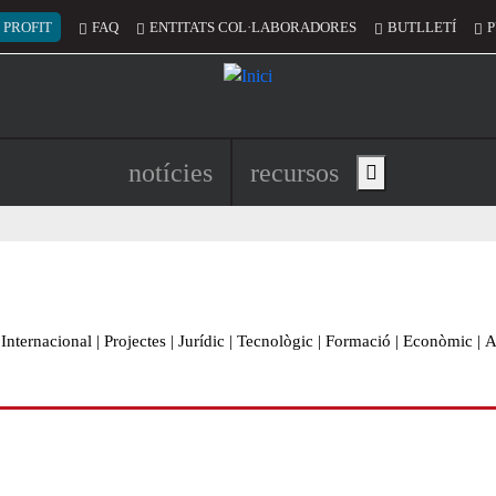
 del compte d'usuari
 PROFIT
FAQ
ENTITATS COL·LABORADORES
BUTLLETÍ
P
Navegació principal de l'encapç
notícies
recursos
Show main menu
Internacional
|
Projectes
|
Jurídic
|
Tecnològic
|
Formació
|
Econòmic
|
A