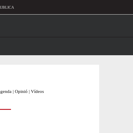
UBLICA
alament
genda
|
Opinió
|
Vídeos