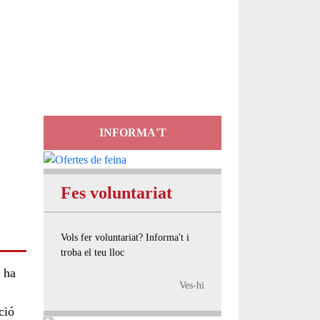
Servei
d'Assessorament
gratuït per a entitats
INFORMA'T
Fes voluntariat
Vols fer voluntariat? Informa't i
troba el teu lloc
 ha
Ves-hi
ció