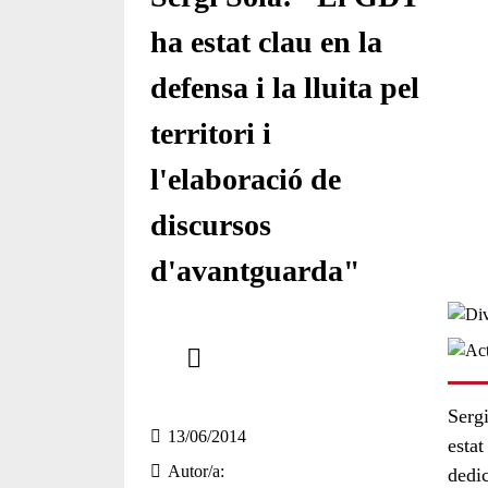
ha estat clau en la
defensa i la lluita pel
territori i
l'elaboració de
discursos
d'avantguarda"
Comparteix
Compartir en altres xarxes socials
Serg
13/06/2014
esta
Autor/a
dedic