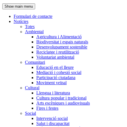
de
Show main menu
l'encapçalament
Formulari de contacte
Notícies
Navegació
Totes
principal
Ambiental
Agricultura i Alimentació
Biodiversitat i espais naturals
Desenvolupament sostenible
Reciclatge i reutilització
Voluntariat ambiental
Comunitari
Educació en el lleure
Mediació i cohesió social
Participació ciutadana
Moviment veïnal
Cultural
Llengua i literatura
Cultura popular i tradicional
Arts escèniques i audiovisuals
Fires i festes
Social
Intervenció social
Salut i discapacitat