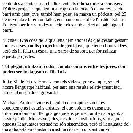
centrades a contactar amb altres entitats i
donar-nos a conèixer.
D'altres projectes que tenim al cap són la creació d'una revista del
barri amb gent jove, també hem posat en marxa un pòdcast, pel 25
de novembre farem un taller, ens han contactat de l'Institut Eduard
Fontserè per fer xerrades relacionades amb el dret a l'habitatge al
barri...
Michael: Una cosa de la qual ens hem adonat és que s'estan gestant
moltes coses,
molts projectes de gent jove
, que tenen bones idees,
però els hi falta un espai, una xarxa de suport, per formalitzar
aquests projectes.
Tot plegat, utilitzant codis i canals comuns entre les joves, com
poden ser Instagram o Tik Tok.
Julia: Sí, de fet els formats com els
vídeos
, per exemple, són el
nostre llenguatge habitual, per tant, ens resulta relativament fàcil
poder plantejar-los i gravar-los.
Michael: Amb els vídeos i, tenint en compte els nostres
coneixements i estudis artístics, el que volem és transmetre
informació amb un llenguatge que ens permeti arribar a la gent, al
nostre públic. Moltes vegades, des de les institucions, s'amaguen
aquests llenguatges perquè no són sistemàtics, però el llenguatge del
dia a dia està en constant
construcció
i en constant
canvi
.