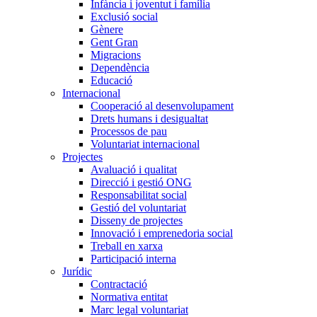
Infància i joventut i família
Exclusió social
Gènere
Gent Gran
Migracions
Dependència
Educació
Internacional
Cooperació al desenvolupament
Drets humans i desigualtat
Processos de pau
Voluntariat internacional
Projectes
Avaluació i qualitat
Direcció i gestió ONG
Responsabilitat social
Gestió del voluntariat
Disseny de projectes
Innovació i emprenedoria social
Treball en xarxa
Participació interna
Jurídic
Contractació
Normativa entitat
Marc legal voluntariat