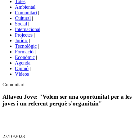
Totes
|
menú
Ambiental
|
de
Comunitari
|
portals
Cultural
|
Social
|
Internacional
|
Projectes
|
Jurídic
|
Tecnològic
|
Formació
|
Econòmic
|
Agenda
|
Opinió
|
Vídeos
Àmbit
Comunitari
de
la
Altaveu Jove: "Volem ser una oportunitat per a les
notícia
joves i un referent perquè s’organitzin"
Comparteix
Compartir
en
27/10/2023