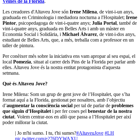
Veïnes de la Florida
.
Les creadores d'Altaveu Jove són
Irene Milena
, de vint-i-un anys,
graduada en Criminologia i mediadora nocturna a l'Hospitalet;
Irene
Pintor
, psicopedagoga de vint-i-quatre anys;
Julia Portal
, també de
vint-i-quatre anys, graduada en Belles Arts i amb un màster en
Economia Social i Solidària, i
Michael Álvarez
, de vint-i-dos anys,
estudiant de Belles Arts, que, a més, treballa com a professor en un
taller de pintura.
Per conèixer més sobre la iniciativa ens vam apropar al seu espai, el
local
Pomezia
, situat al carrer dels Pins de la Florida per parlar amb
elles. Altaveu Jove és la nostra entitat protagonista d'aquesta
setmana.
Què és Altaveu Jove?
Irene Milena: Som un grup de gent jove de l’Hospitalet, que s’ha
format aquí a la Florida, gestionat per nosaltres, amb l’objectiu
d’
augmentar la consciència social
per tal de parlar de
problemes
que siguin d’Hospitalet
i per fer coses pel
benestar de la nostra
ciutat
. Volem centrar-nos en allò que passa a l’Hospitalet per així
poder millorar la ciutat.
| Jo m'hi sumo. I tu, t'hi sumes?
#AltaveuJove
#LH
pic.twitter.com/e276DYWAXU