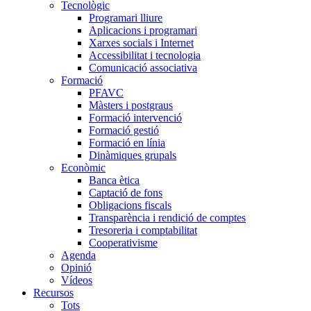
Tecnològic
Programari lliure
Aplicacions i programari
Xarxes socials i Internet
Accessibilitat i tecnologia
Comunicació associativa
Formació
PFAVC
Màsters i postgraus
Formació intervenció
Formació gestió
Formació en línia
Dinàmiques grupals
Econòmic
Banca ètica
Captació de fons
Obligacions fiscals
Transparència i rendició de comptes
Tresoreria i comptabilitat
Cooperativisme
Agenda
Opinió
Vídeos
Recursos
Tots