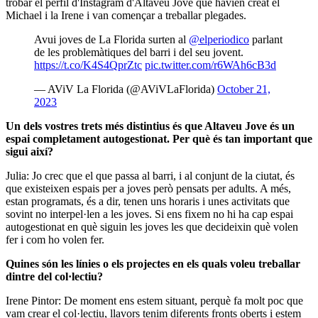
trobar el perfil d'Instagram d'Altaveu Jove que havien creat el
Michael i la Irene i van començar a treballar plegades.
Avui joves de La Florida surten al
@elperiodico
parlant
de les problemàtiques del barri i del seu jovent.
https://t.co/K4S4QprZtc
pic.twitter.com/r6WAh6cB3d
— AViV La Florida (@AViVLaFlorida)
October 21,
2023
Un dels vostres trets més distintius és que Altaveu Jove és un
espai completament autogestionat. Per què és tan important que
sigui així?
Julia: Jo crec que el que passa al barri, i al conjunt de la ciutat, és
que existeixen espais per a joves però pensats per adults. A més,
estan programats, és a dir, tenen uns horaris i unes activitats que
sovint no interpel·len a les joves. Si ens fixem no hi ha cap espai
autogestionat en què siguin les joves les que decideixin què volen
fer i com ho volen fer.
Quines són les línies o els projectes en els quals voleu treballar
dintre del col·lectiu?
Irene Pintor: De moment ens estem situant, perquè fa molt poc que
vam crear el col·lectiu, llavors tenim diferents fronts oberts i estem