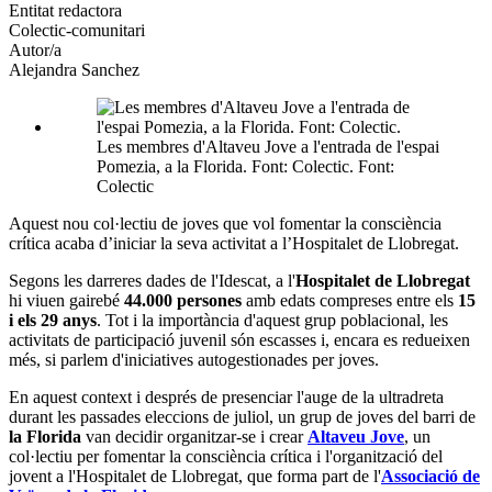
altres
Entitat redactora
xarxes
Colectic-comunitari
socials
Autor/a
Alejandra Sanchez
Les membres d'Altaveu Jove a l'entrada de l'espai
Pomezia, a la Florida. Font: Colectic. Font:
Colectic
Aquest nou col·lectiu de joves que vol fomentar la consciència
crítica acaba d’iniciar la seva activitat a l’Hospitalet de Llobregat.
Segons les darreres dades de l'Idescat, a l'
Hospitalet de Llobregat
hi viuen gairebé
44.000 persones
amb edats compreses entre els
15
i els 29 anys
. Tot i la importància d'aquest grup poblacional, les
activitats de participació juvenil són escasses i, encara es redueixen
més, si parlem d'iniciatives autogestionades per joves.
En aquest context i després de presenciar l'auge de la ultradreta
durant les passades eleccions de juliol, un grup de joves del barri de
la Florida
van decidir organitzar-se i crear
Altaveu Jove
, un
col·lectiu per fomentar la consciència crítica i l'organització del
jovent a l'Hospitalet de Llobregat, que forma part de l'
Associació de