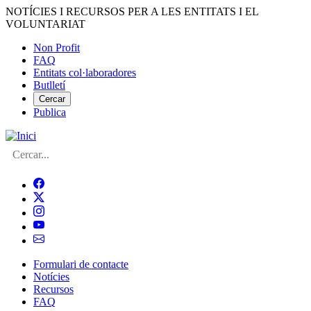
Vés
NOTÍCIES I RECURSOS PER A LES ENTITATS I EL
al
VOLUNTARIAT
contingut
Non Profit
FAQ
Menú
Entitats col·laboradores
del
Butlletí
compte
Cercar
Publica
d'usuari
Cerca
Formulari de contacte
Notícies
Navegació
Recursos
principal
FAQ