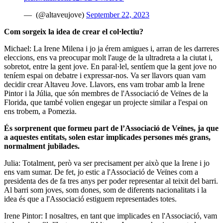
— (@altaveujove)
September 22, 2023
Com sorgeix la idea de crear el col·lectiu?
Michael: La Irene Milena i jo ja érem amigues i, arran de les darreres
eleccions, ens va preocupar molt l'auge de la ultradreta a la ciutat i,
sobretot, entre la gent jove. En paral·lel, sentíem que la gent jove no
teníem espai on debatre i expressar-nos. Va ser llavors quan vam
decidir crear Altaveu Jove. Llavors, ens vam trobar amb la Irene
Pintor i la Júlia, que són membres de l'Associació de Veïnes de la
Florida, que també volien engegar un projecte similar a l'espai on
ens trobem, a Pomezia.
És sorprenent que formeu part de l’Associació de Veïnes, ja que
a aquestes entitats, solen estar implicades persones més grans,
normalment jubilades.
Julia: Totalment, però va ser precisament per això que la Irene i jo
ens vam sumar. De fet, jo estic a l'Associació de Veïnes com a
presidenta des de fa tres anys per poder representar al teixit del barri.
Al barri som joves, som dones, som de diferents nacionalitats i la
idea és que a l'Associació estiguem representades totes.
Irene Pintor: I nosaltres, en tant que implicades en l'Associació, vam