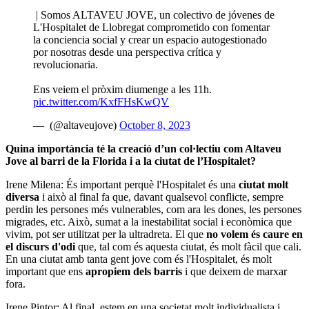
| Somos ALTAVEU JOVE, un colectivo de jóvenes de
L'Hospitalet de Llobregat comprometido con fomentar
la conciencia social y crear un espacio autogestionado
por nosotras desde una perspectiva crítica y
revolucionaria.
Ens veiem el pròxim diumenge a les 11h.
pic.twitter.com/KxfFHsKwQV
— (@altaveujove)
October 8, 2023
Quina importància té la creació d’un col·lectiu com Altaveu
Jove al barri de la Florida i a la ciutat de l’Hospitalet?
Irene Milena: És important perquè l'Hospitalet és una
ciutat molt
diversa
i això al final fa que, davant qualsevol conflicte, sempre
perdin les persones més vulnerables, com ara les dones, les persones
migrades, etc. Això, sumat a la inestabilitat social i econòmica que
vivim, pot ser utilitzat per la ultradreta. El que
no volem és caure en
el discurs d'odi
que, tal com és aquesta ciutat, és molt fàcil que cali.
En una ciutat amb tanta gent jove com és l'Hospitalet, és molt
important que ens
apropiem dels barris
i que deixem de marxar
fora.
Irene Pintor: Al final, estem en una societat molt individualista i,