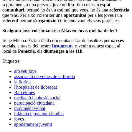
segurament, a una persona jove no li sortirà crear un
espai
comunitari
, perquè no és un estímul que veus, no és una
referència
que tens. Per això volem ser una
oportunitat
per a les joves i un
referent
perquè
s'organitzin
i tirin endavant els seus projectes.
Si alguna jove vol sumar-se a Altaveu Jove, què ha de fer?
Irene Milena: És tan fàcil com contactar amb nosaltres per
xarxes
socials
, a través del nostre
Instagram
, o venir a aquest espai, al
local de
Pomezia
, els
diumenges a les 11h
.
Etiquetes
altaveu jove
associació de veïnes de la florida
la florida
l'hospitalet de llobregat
Barcelonès
mediació i cohesió social
participació ciutadana
moviment veïnal
infància i joventut i família
joves
apoderament juvenil