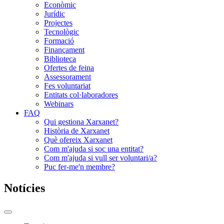
Econòmic
Jurídic
Projectes
Tecnològic
Formació
Finançament
Biblioteca
Ofertes de feina
Assessorament
Fes voluntariat
Entitats col·laboradores
Webinars
FAQ
Qui gestiona Xarxanet?
Història de Xarxanet
Què ofereix Xarxanet
Com m'ajuda si soc una entitat?
Com m'ajuda si vull ser voluntari/a?
Puc fer-me'n membre?
Notícies
Commutador
del