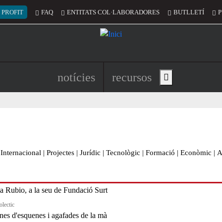
 del compte d'usuari
 PROFIT
FAQ
ENTITATS COL·LABORADORES
BUTLLETÍ
P
Navegació principal de l'encapç
notícies
recursos
Show main menu
Internacional
|
Projectes
|
Jurídic
|
Tecnològic
|
Formació
|
Econòmic
|
A
olectic