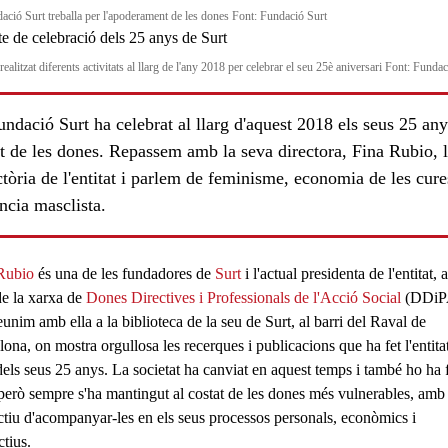
ació Surt treballa per l'apoderament de les dones Font: Fundació Surt
realitzat diferents activitats al llarg de l'any 2018 per celebrar el seu 25è aniversari Font: Funda
ndació Surt ha celebrat al llarg d'aquest 2018 els seus 25 any
t de les dones. Repassem amb la seva directora, Fina Rubio, 
ctòria de l'entitat i parlem de feminisme, economia de les cure
ncia masclista.
Rubio
és una de les fundadores de
Surt
i l'actual presidenta de l'entitat, a
e la xarxa de
Dones Directives i Professionals de l'Acció Social
(DDiP
unim amb ella a la biblioteca de la seu de Surt, al barri del Raval de
ona, on mostra orgullosa les recerques i publicacions que ha fet l'entitat
dels seus 25 anys. La societat ha canviat en aquest temps i també ho ha 
 però sempre s'ha mantingut al costat de les dones més vulnerables, amb
ectiu d'acompanyar-les en els seus processos personals, econòmics i
ctius.