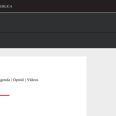
UBLICA
alament
genda
|
Opinió
|
Vídeos