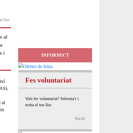
Servei
ció Surt
d'Assessorament
gratuït per a entitats
s al
la
s i
INFORMA'T
Fes voluntariat
ixí
AS).
Vols fer voluntariat? Informa't i
 al
troba el teu lloc
fet
Ves-hi