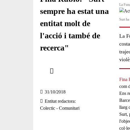
La Fund
sempre ha estat una
Surt ha 
entitat molt de
l'acció i també de
La Fu
costa
recerca"
traje
violè
Comparteix
Compartir en altres xarxes socials
Fina 
com d
31/10/2018
Ens re
Barcel
Entitat redactora
llarg 
Colectic - Comunitari
Surt,
l'obj
col·le