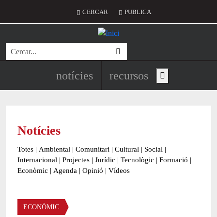
Vés al contingut
Menú del compte d'usuari
CERCAR
PUBLICA
Cerca
Navegació principal de l'encapç
notícies
recursos
Show main menu
Notícies
Totes
|
Ambiental
|
Comunitari
|
Cultural
|
Social
|
Internacional
|
Projectes
|
Jurídic
|
Tecnològic
|
Formació
|
Econòmic
|
Agenda
|
Opinió
|
Vídeos
Àmbit de la notícia
ECONÒMIC