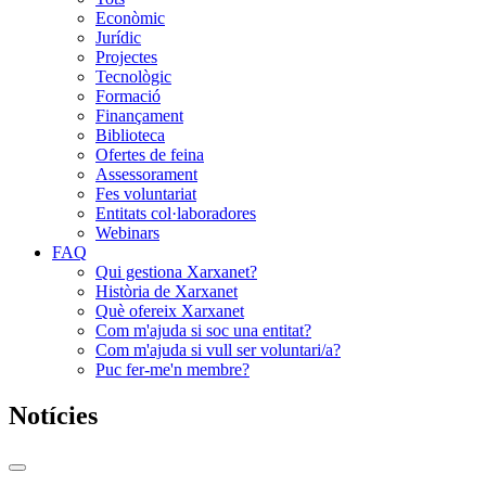
Econòmic
Jurídic
Projectes
Tecnològic
Formació
Finançament
Biblioteca
Ofertes de feina
Assessorament
Fes voluntariat
Entitats col·laboradores
Webinars
FAQ
Qui gestiona Xarxanet?
Història de Xarxanet
Què ofereix Xarxanet
Com m'ajuda si soc una entitat?
Com m'ajuda si vull ser voluntari/a?
Puc fer-me'n membre?
Notícies
Commutador