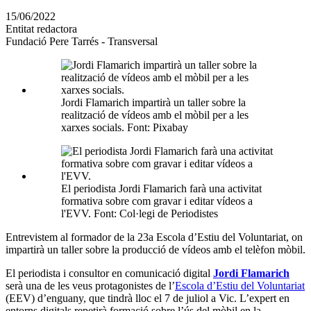
en
15/06/2022
altres
Entitat redactora
xarxes
Fundació Pere Tarrés - Transversal
socials
Jordi Flamarich impartirà un taller sobre la
realització de vídeos amb el mòbil per a les
xarxes socials. Font: Pixabay
El periodista Jordi Flamarich farà una activitat
formativa sobre com gravar i editar vídeos a
l'EVV. Font: Col·legi de Periodistes
Entrevistem al formador de la 23a Escola d’Estiu del Voluntariat, on
impartirà un taller sobre la producció de vídeos amb el telèfon mòbil.
El periodista i consultor en comunicació digital
Jordi Flamarich
serà una de les veus protagonistes de l’
Escola d’Estiu del Voluntariat
(EEV) d’enguany, que tindrà lloc el 7 de juliol a Vic. L’expert en
entorns digitals repetirà formació sobre l’ús del mòbil en la