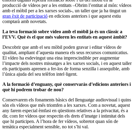
producció de vídeos per a les entitats –Obrim l’entitat al món: vídeos
amb el
mòbil per a les xarxes socials
-
, un taller que ja ha tingut un
gran èxit de participació
en edicions anteriors i que aquest estiu
comptarà amb novetats.
La teva formació sobre vídeo amb el mòbil ja és un clàssic a
l’EVV. Què és el que més valoren les entitats en aquest àmbit?
Descobrir que amb el seu mòbil poden gravar i editar vídeos de
qualitat, ampliant d’aquesta manera els seus recursos comunicatius.
El vídeo ha esdevingut una eina imprescindible per augmentar
l’impacte dels nostres missatges a les xarxes socials, i en aquest taller
els participants aprenen a fer-los de forma senzilla i assequible, amb
l’única ajuda del seu telèfon intel·ligent.
A la formació d’enguany, què conservaràs d’edicions anteriors i
què hi podrem trobar de nou?
Conservarem els fonaments bàsics del llenguatge audiovisual i quins
són els vídeos que més triomfen a les xarxes. Com a novetat, aquest
any farem especial èmfasi en qüestions relatives a la privacitat, és a
dir, com fer vídeos que respectin els drets d’imatge i intimitat dels
que hi participen. A l’hora de fer vídeos, sobretot quan són de
temàtica especialment sensible, no tot s’hi val.