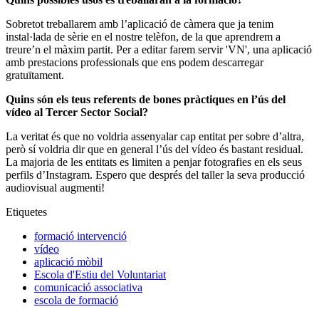
Sobretot treballarem amb l’aplicació de càmera que ja tenim
instal·lada de sèrie en el nostre telèfon, de la que aprendrem a
treure’n el màxim partit. Per a editar farem servir 'VN', una aplicació
amb prestacions professionals que ens podem descarregar
gratuïtament.
Quins són els teus referents de bones pràctiques en l’ús del
vídeo al Tercer Sector Social?
La veritat és que no voldria assenyalar cap entitat per sobre d’altra,
però sí voldria dir que en general l’ús del vídeo és bastant residual.
La majoria de les entitats es limiten a penjar fotografies en els seus
perfils d’Instagram. Espero que després del taller la seva producció
audiovisual augmenti!
Etiquetes
formació intervenció
vídeo
aplicació mòbil
Escola d'Estiu del Voluntariat
comunicació associativa
escola de formació