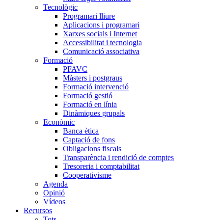
Tecnològic
Programari lliure
Aplicacions i programari
Xarxes socials i Internet
Accessibilitat i tecnologia
Comunicació associativa
Formació
PFAVC
Màsters i postgraus
Formació intervenció
Formació gestió
Formació en línia
Dinàmiques grupals
Econòmic
Banca ètica
Captació de fons
Obligacions fiscals
Transparència i rendició de comptes
Tresoreria i comptabilitat
Cooperativisme
Agenda
Opinió
Vídeos
Recursos
Tots