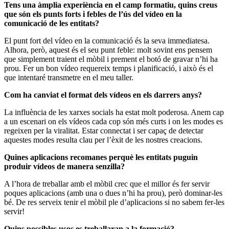
Tens una àmplia experiència en el camp formatiu, quins creus
que són els punts forts i febles de l’ús del vídeo en la
comunicació de les entitats?
El punt fort del vídeo en la comunicació és la seva immediatesa.
Alhora, però, aquest és el seu punt feble: molt sovint ens pensem
que simplement traient el mòbil i prement el botó de gravar n’hi ha
prou. Fer un bon vídeo requereix temps i planificació, i això és el
que intentaré transmetre en el meu taller.
Com ha canviat el format dels vídeos en els darrers anys?
La influència de les xarxes socials ha estat molt poderosa. Anem cap
a un escenari on els vídeos cada cop són més curts i on les modes es
regeixen per la viralitat. Estar connectat i ser capaç de detectar
aquestes modes resulta clau per l’èxit de les nostres creacions.
Quines aplicacions recomanes perquè les entitats puguin
produir vídeos de manera senzilla?
A l’hora de treballar amb el mòbil crec que el millor és fer servir
poques aplicacions (amb una o dues n’hi ha prou), però dominar-les
bé. De res serveix tenir el mòbil ple d’aplicacions si no sabem fer-les
servir!
Quins possibles usos es treballaran a la formació?