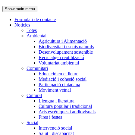
de
Show main menu
l'encapçalament
Formulari de contacte
Notícies
Navegació
Totes
principal
Ambiental
Agricultura i Alimentació
Biodiversitat i espais naturals
Desenvolupament sostenible
Reciclatge i reutilització
Voluntariat ambiental
Comunitari
Educació en el lleure
Mediació i cohesió social
Participació ciutadana
Moviment veïnal
Cultural
Llengua i literatura
Cultura popular i tradicional
Arts escèniques i audiovisuals
Fires i festes
Social
Intervenció social
Salut i discapacitat