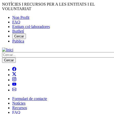
Vés
NOTÍCIES I RECURSOS PER A LES ENTITATS I EL
al
VOLUNTARIAT
contingut
Non Profit
FAQ
Menú
Entitats col·laboradores
del
Butlletí
compte
Cercar
Publica
d'usuari
Cerca
Formulari de contacte
Notícies
Navegació
Recursos
principal
FAQ