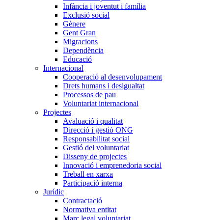
Infància i joventut i família
Exclusió social
Gènere
Gent Gran
Migracions
Dependència
Educació
Internacional
Cooperació al desenvolupament
Drets humans i desigualtat
Processos de pau
Voluntariat internacional
Projectes
Avaluació i qualitat
Direcció i gestió ONG
Responsabilitat social
Gestió del voluntariat
Disseny de projectes
Innovació i emprenedoria social
Treball en xarxa
Participació interna
Jurídic
Contractació
Normativa entitat
Marc legal voluntariat