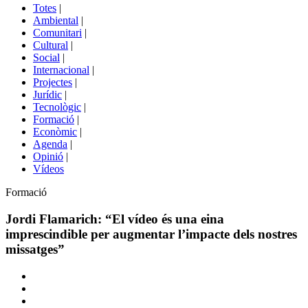
del
Totes
|
menú
Ambiental
|
de
Comunitari
|
portals
Cultural
|
Social
|
Internacional
|
Projectes
|
Jurídic
|
Tecnològic
|
Formació
|
Econòmic
|
Agenda
|
Opinió
|
Vídeos
Àmbit
Formació
de
la
Jordi Flamarich: “El vídeo és una eina
notícia
imprescindible per augmentar l’impacte dels nostres
missatges”
Comparteix
Compartir