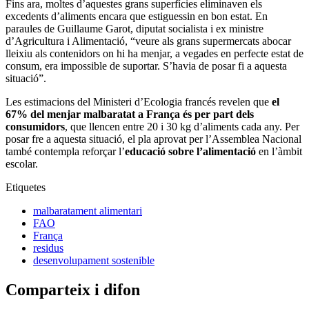
Fins ara, moltes d’aquestes grans superfícies eliminaven els
excedents d’aliments encara que estiguessin en bon estat. En
paraules de Guillaume Garot, diputat socialista i ex ministre
d’Agricultura i Alimentació, “veure als grans supermercats abocar
lleixiu als contenidors on hi ha menjar, a vegades en perfecte estat de
consum, era impossible de suportar. S’havia de posar fi a aquesta
situació”.
Les estimacions del Ministeri d’Ecologia francés revelen que
el
67% del menjar malbaratat a França és per part dels
consumidors
, que llencen entre 20 i 30 kg d’aliments cada any. Per
posar fre a aquesta situació, el pla aprovat per l’Assemblea Nacional
també contempla reforçar l’
educació sobre l’alimentació
en l’àmbit
escolar.
Etiquetes
malbaratament alimentari
FAO
França
residus
desenvolupament sostenible
Comparteix i difon