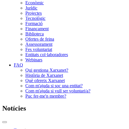
Econòmic
Jurídic
Projectes
Tecnològic
Formació
Finançament
Biblioteca
Ofertes de feina
Assessorament
Fes voluntariat
Entitats col·laboradores
Webinars
FAQ
Qui gestiona Xarxanet?
Història de Xarxanet
Què ofereix Xarxanet
Com m'ajuda si soc una entitat?
Com m'ajuda si vull ser voluntari/a?
Puc fer-me'n membre?
Notícies
Commutador
del