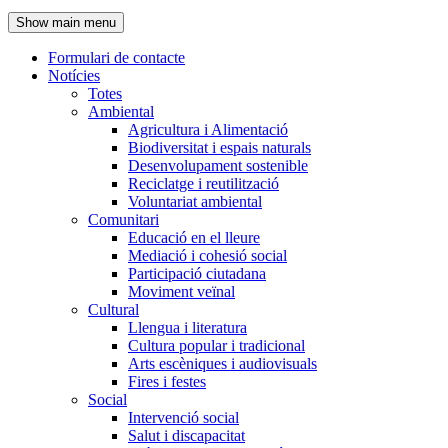
de
Show main menu
l'encapçalament
Formulari de contacte
Notícies
Navegació
Totes
principal
Ambiental
Agricultura i Alimentació
Biodiversitat i espais naturals
Desenvolupament sostenible
Reciclatge i reutilització
Voluntariat ambiental
Comunitari
Educació en el lleure
Mediació i cohesió social
Participació ciutadana
Moviment veïnal
Cultural
Llengua i literatura
Cultura popular i tradicional
Arts escèniques i audiovisuals
Fires i festes
Social
Intervenció social
Salut i discapacitat