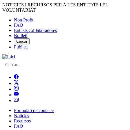
Vés
NOTÍCIES I RECURSOS PER A LES ENTITATS I EL
al
VOLUNTARIAT
contingut
Non Profit
FAQ
Menú
Entitats col·laboradores
del
Butlletí
compte
Cercar
Publica
d'usuari
Cerca
Formulari de contacte
Notícies
Navegació
Recursos
principal
FAQ