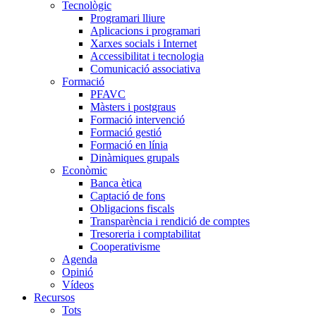
Tecnològic
Programari lliure
Aplicacions i programari
Xarxes socials i Internet
Accessibilitat i tecnologia
Comunicació associativa
Formació
PFAVC
Màsters i postgraus
Formació intervenció
Formació gestió
Formació en línia
Dinàmiques grupals
Econòmic
Banca ètica
Captació de fons
Obligacions fiscals
Transparència i rendició de comptes
Tresoreria i comptabilitat
Cooperativisme
Agenda
Opinió
Vídeos
Recursos
Tots