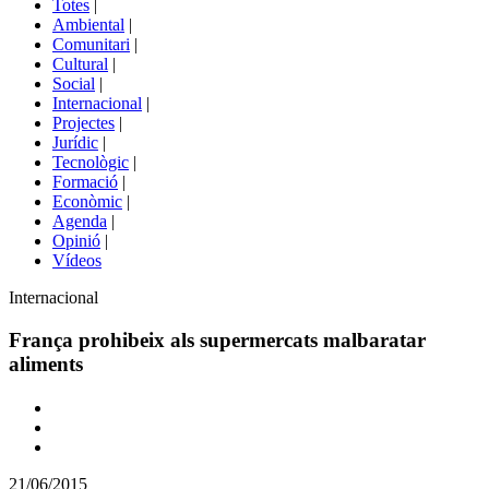
Totes
|
menú
Ambiental
|
de
Comunitari
|
portals
Cultural
|
Social
|
Internacional
|
Projectes
|
Jurídic
|
Tecnològic
|
Formació
|
Econòmic
|
Agenda
|
Opinió
|
Vídeos
Àmbit
Internacional
de
la
França prohibeix als supermercats malbaratar
notícia
aliments
Comparteix
Compartir
en
21/06/2015
altres