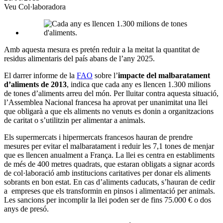
Veu Col·laboradora
xarxes
socials
Amb aquesta mesura es pretén reduir a la meitat la quantitat de
residus alimentaris del país abans de l’any 2025.
El darrer informe de la
FAO
sobre l’
impacte del malbaratament
d’aliments de 2013
, indica que cada any es llencen 1.300 milions
de tones d’aliments arreu del món. Per lluitar contra aquesta situació,
l’Assemblea Nacional francesa ha aprovat per unanimitat una llei
que obligarà a que els aliments no venuts es donin a organitzacions
de caritat o s’utilitzin per alimentar a animals.
Els supermercats i hipermercats francesos hauran de prendre
mesures per evitar el malbaratament i reduir les 7,1 tones de menjar
que es llencen anualment a França. La llei es centra en establiments
de més de 400 metres quadrats, que estaran obligats a signar acords
de col·laboració amb institucions caritatives per donar els aliments
sobrants en bon estat. En cas d’aliments caducats, s’hauran de cedir
a empreses que els transformin en pinsos i alimentació per animals.
Les sancions per incomplir la llei poden ser de fins 75.000 € o dos
anys de presó.