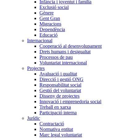
Infància i joventut i família
Exclusió social
Gènere
Gent Gran
Migracions
Dependència
Educació
Internacional
Cooperació al desenvolupament
Drets humans i desigualtat
Processos de pau
Voluntariat internacional
Projectes
Avaluació i qualitat
Direcció i gestió ONG
Responsabilitat social
Gestió del voluntariat
Disseny de projectes
Innovació i emprenedoria social
Treball en xarxa
Participació interna
Jurídic
Contractació
Normativa entitat
Marc legal voluntariat