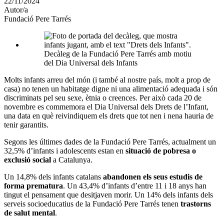
22/11/2024
altres
Autor/a
xarxes
Fundació Pere Tarrés
socials
Decàleg de la Fundació Pere Tarrés amb motiu
del Dia Universal dels Infants
Molts infants arreu del món (i també al nostre país, molt a prop de
casa) no tenen un habitatge digne ni una alimentació adequada i són
discriminats pel seu sexe, ètnia o creences. Per això cada 20 de
novembre es commemora el Dia Universal dels Drets de l’Infant,
una data en què reivindiquem els drets que tot nen i nena hauria de
tenir garantits.
Segons les últimes dades de la Fundació Pere Tarrés, actualment un
32,5% d’infants i adolescents estan en
situació de pobresa o
exclusió social
a Catalunya.
Un 14,8% dels infants catalans
abandonen els seus estudis de
forma prematura
. Un 43,4% d’infants d’entre 11 i 18 anys han
tingut el pensament que desitjaven morir. Un 14% dels infants dels
serveis socioeducatius de la Fundació Pere Tarrés tenen
trastorns
de salut mental
.