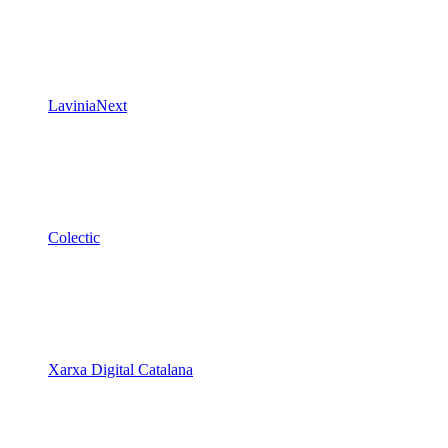
Colectic
Xarxa Digital Catalana
Minyons Escoltes i Guies de Catalunya