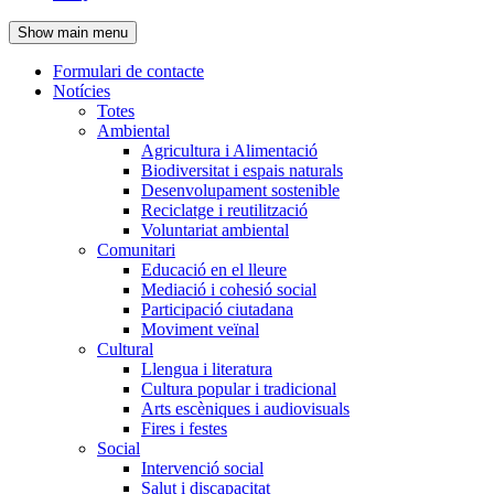
de
Show main menu
l'encapçalament
Formulari de contacte
Notícies
Navegació
Totes
principal
Ambiental
Agricultura i Alimentació
Biodiversitat i espais naturals
Desenvolupament sostenible
Reciclatge i reutilització
Voluntariat ambiental
Comunitari
Educació en el lleure
Mediació i cohesió social
Participació ciutadana
Moviment veïnal
Cultural
Llengua i literatura
Cultura popular i tradicional
Arts escèniques i audiovisuals
Fires i festes
Social
Intervenció social
Salut i discapacitat