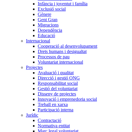
Infància i joventut i família
Exclusió social
Gènere
Gent Gran
Migracions
Dependència
Educació
Internacional
Cooperació al desenvolupament
Drets humans i desigualtat
Processos de pau
Voluntariat internacional
Projectes
Avaluació i qualitat
Direcció i gestió ONG
Responsabilitat social
Gestió del voluntariat
Disseny de projectes
Innovació i emprenedoria social
Treball en xarxa
Participació interna
Jurídic
Contractació
Normativa entitat
Marc legal voluntariat