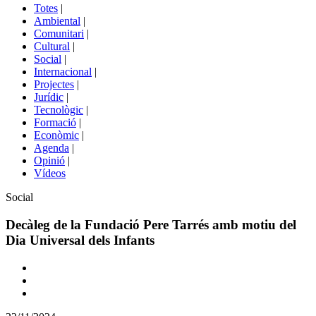
del
Totes
|
menú
Ambiental
|
de
Comunitari
|
portals
Cultural
|
Social
|
Internacional
|
Projectes
|
Jurídic
|
Tecnològic
|
Formació
|
Econòmic
|
Agenda
|
Opinió
|
Vídeos
Àmbit
Social
de
la
Decàleg de la Fundació Pere Tarrés amb motiu del
notícia
Dia Universal dels Infants
Comparteix
Compartir
en