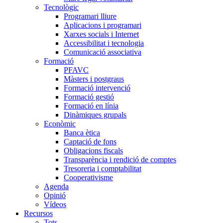
Tecnològic
Programari lliure
Aplicacions i programari
Xarxes socials i Internet
Accessibilitat i tecnologia
Comunicació associativa
Formació
PFAVC
Màsters i postgraus
Formació intervenció
Formació gestió
Formació en línia
Dinàmiques grupals
Econòmic
Banca ètica
Captació de fons
Obligacions fiscals
Transparència i rendició de comptes
Tresoreria i comptabilitat
Cooperativisme
Agenda
Opinió
Vídeos
Recursos
Tots