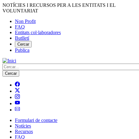
Vés
NOTÍCIES I RECURSOS PER A LES ENTITATS I EL
al
VOLUNTARIAT
contingut
Non Profit
FAQ
Menú
Entitats col·laboradores
del
Butlletí
compte
Cercar
Publica
d'usuari
Cerca
Formulari de contacte
Notícies
Navegació
Recursos
principal
FAQ