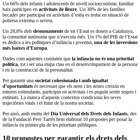
Un 66% dels infants i adolescents de nivell socioeconòmic familiar
baix participen en
activitats de lleure
. Un 38% de les famílies
becades per participar en activitats d’estiu es troba en situació de
pobresa extrema o severa.
Un 28,8% dels
desnonaments
de tot l’Estat es donen a Catalunya,
la comunitat autònoma que n’executa més. Un 1% del PIB de l’Estat
es dedica a les polítiques d’infància i joventut,
una de les inversions
més baixes d’Europa
.
Dades com aquestes constaten que
la infància no és una prioritat
política
, tot i ser una etapa clau en el desenvolupament de la persona
i en la construcció de la personalitat.
Per garantir una
societat cohesionada i amb igualtat
d’oportunitats
és necessari que els nens i les nenes creixin en
entorns estimulants, participin en activitats i es puguin sentir segurs i
estimats. La manca d’aquests contextos condiciona les seves
trajectòries vitals i el futur de la nostra societat.
Per això, amb motiu del
Dia Universal dels Drets dels Infants
, des
de la Fundació Pere Tarrés hem elaborat 10 propostes per posar la
infància en primer pla de les prioritats públiques.
10 propostes per garantir els drets dels