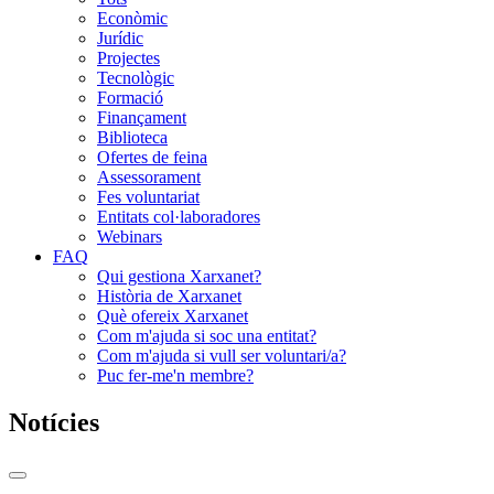
Econòmic
Jurídic
Projectes
Tecnològic
Formació
Finançament
Biblioteca
Ofertes de feina
Assessorament
Fes voluntariat
Entitats col·laboradores
Webinars
FAQ
Qui gestiona Xarxanet?
Història de Xarxanet
Què ofereix Xarxanet
Com m'ajuda si soc una entitat?
Com m'ajuda si vull ser voluntari/a?
Puc fer-me'n membre?
Notícies
Commutador