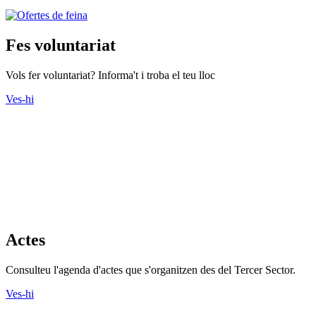
Fes voluntariat
Vols fer voluntariat? Informa't i troba el teu lloc
Ves-hi
Actes
Consulteu l'agenda d'actes que s'organitzen des del Tercer Sector.
Ves-hi
Cursos
Descobriu tots els cursos que ofereixen les entitats.
Ves-hi
Recursos Econòmics