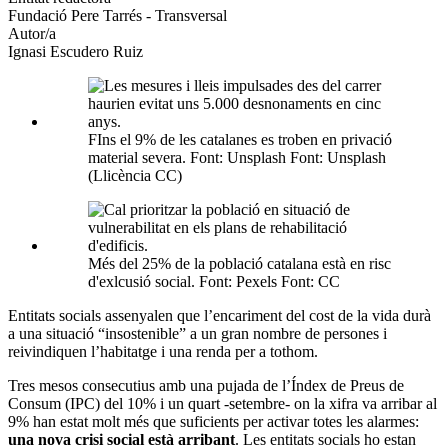
Fundació Pere Tarrés - Transversal
socials
Autor/a
Ignasi Escudero Ruiz
FIns el 9% de les catalanes es troben en privació
material severa. Font: Unsplash Font: Unsplash
(Llicència CC)
Més del 25% de la població catalana està en risc
d'exlcusió social. Font: Pexels Font: CC
Entitats socials assenyalen que l’encariment del cost de la vida durà
a una situació “insostenible” a un gran nombre de persones i
reivindiquen l’habitatge i una renda per a tothom.
Tres mesos consecutius amb una pujada de l’Índex de Preus de
Consum (IPC) del 10% i un quart -setembre- on la xifra va arribar al
9% han estat molt més que suficients per activar totes les alarmes:
una nova crisi social està arribant
. Les entitats socials ho estan