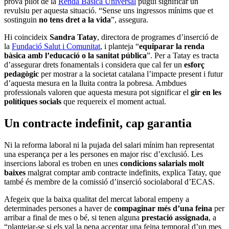
prova pilot de la
Renda Bàsica Universal
pugui significar un
revulsiu per aquesta situació. “Sense uns ingressos mínims que et
sostinguin
no tens dret a la vida
”, assegura.
Hi coincideix
Sandra Tatay
, directora de programes d’inserció de
la
Fundació Salut i Comunitat
, i planteja “
equiparar la renda
bàsica amb l’educació o la sanitat pública
”. Per a Tatay es tracta
d’assegurar drets fonamentals i considera que cal fer un
esforç
pedagògic
per mostrar a la societat catalana l’impacte present i futur
d’aquesta mesura en la lluita contra la pobresa. Ambdues
professionals valoren que aquesta mesura pot significar el
gir en les
polítiques socials
que requereix el moment actual.
Un contracte indefinit, cap garantia
Ni la reforma laboral ni la pujada del salari mínim han representat
una esperança per a les persones en major risc d’exclusió. Les
insercions laboral es troben en unes
condicions salarials molt
baixes
malgrat comptar amb contracte indefinits, explica Tatay, que
també és membre de la comissió d’inserció sociolaboral d’ECAS.
Afegeix que la baixa qualitat del mercat laboral empeny a
determinades persones a haver de
compaginar més d’una feina
per
arribar a final de mes o bé, si tenen alguna
prestació assignada
, a
“plantejar-se si els val la pena acceptar una feina temporal d’un mes