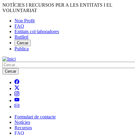
Vés
NOTÍCIES I RECURSOS PER A LES ENTITATS I EL
al
VOLUNTARIAT
contingut
Non Profit
FAQ
Menú
Entitats col·laboradores
del
Butlletí
compte
Cercar
Publica
d'usuari
Cerca
Formulari de contacte
Notícies
Navegació
Recursos
principal
FAQ