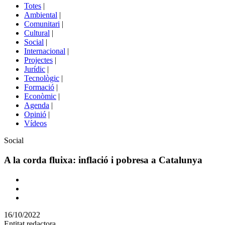
del
Totes
|
menú
Ambiental
|
de
Comunitari
|
portals
Cultural
|
Social
|
Internacional
|
Projectes
|
Jurídic
|
Tecnològic
|
Formació
|
Econòmic
|
Agenda
|
Opinió
|
Vídeos
Àmbit
Social
de
la
A la corda fluixa: inflació i pobresa a Catalunya
notícia
Comparteix
Compartir
en
16/10/2022
altres
Entitat redactora
xarxes