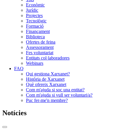
Econòmic
Jurídic
Projectes
Tecnològic
Formació
Finançament
Biblioteca
Ofertes de feina
Assessorament
Fes voluntariat
Entitats col·laboradores
Webinars
FAQ
Qui gestiona Xarxanet?
Història de Xarxanet
Què ofereix Xarxanet
Com m'ajuda si soc una entitat?
Com m'ajuda si vull ser voluntari/a?
Puc fer-me'n membre?
Notícies
Commutador