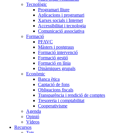
Tecnològic
Programari lliure
Aplicacions i programari
Xarxes socials i Internet
Accessibilitat i tecnologia
Comunicació associativa
Formació
PFAVC
Màsters i postgraus
Formació intervenció
Formació gestió
Formació en línia
Dinàmiques grupals
Econòmic
Banca ètica
Captació de fons
Obligacions fiscals
Transparència i rendició de comptes
Tresoreria i comptabilitat
Cooperativisme
Agenda
Opinió
Vídeos
Recursos
Tots