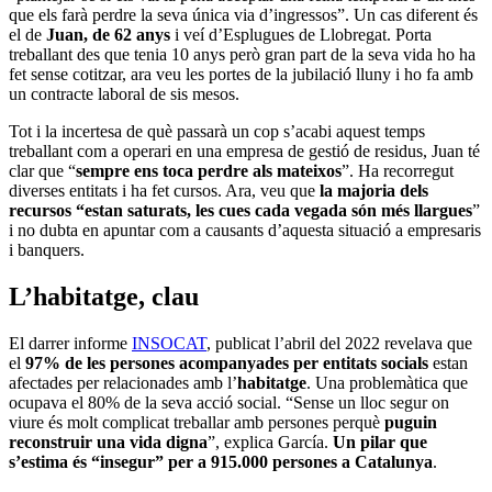
que els farà perdre la seva única via d’ingressos”. Un cas diferent és
el de
Juan, de 62 anys
i veí d’Esplugues de Llobregat. Porta
treballant des que tenia 10 anys però gran part de la seva vida ho ha
fet sense cotitzar, ara veu les portes de la jubilació lluny i ho fa amb
un contracte laboral de sis mesos.
Tot i la incertesa de què passarà un cop s’acabi aquest temps
treballant com a operari en una empresa de gestió de residus, Juan té
clar que “
sempre ens toca perdre als mateixos
”. Ha recorregut
diverses entitats i ha fet cursos. Ara, veu que
la majoria dels
recursos “estan saturats, les cues cada vegada són més llargues
”
i no dubta en apuntar com a causants d’aquesta situació a empresaris
i banquers.
L’habitatge, clau
El darrer informe
INSOCAT
, publicat l’abril del 2022 revelava que
el
97% de les persones acompanyades per entitats socials
estan
afectades per relacionades amb l’
habitatge
. Una problemàtica que
ocupava el 80% de la seva acció social. “Sense un lloc segur on
viure és molt complicat treballar amb persones perquè
puguin
reconstruir una vida digna
”, explica García.
Un pilar que
s’estima és “insegur” per a 915.000 persones a Catalunya
.