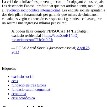
La crisi de la inflació es preveu que continuï colpejant el nostre país
i es desconeix l’abast i profunditat que pot arribar a tenir, molt lligat
a l’
evolució sociopolítica internacional
. Les entitats socials apunten a
dos dels pilars fonamentals per garantir que milers de ciutadans i
ciutadanes vegin els seus drets respectats i garantits: “cal assegurar
un sostre i uns ingressos mínims per viure”.
Ja podeu llegir complet l'INSOCAT 14 'Habitatge i
exclusió residencial'!
https://t.co/SzoB14lIOj
pic.twitter.com/CUc0d0t2Jt
— ECAS Acció Social (@ecasacciosocial)
April 26,
2022
Etiquetes
exclusió social
ecas
fundació els tres turons
fundacio salut i comunitat
economia
crisi econòmica