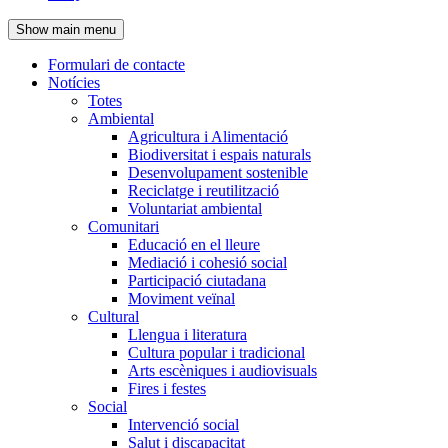
de
Show main menu
l'encapçalament
Formulari de contacte
Notícies
Navegació
Totes
principal
Ambiental
Agricultura i Alimentació
Biodiversitat i espais naturals
Desenvolupament sostenible
Reciclatge i reutilització
Voluntariat ambiental
Comunitari
Educació en el lleure
Mediació i cohesió social
Participació ciutadana
Moviment veïnal
Cultural
Llengua i literatura
Cultura popular i tradicional
Arts escèniques i audiovisuals
Fires i festes
Social
Intervenció social
Salut i discapacitat