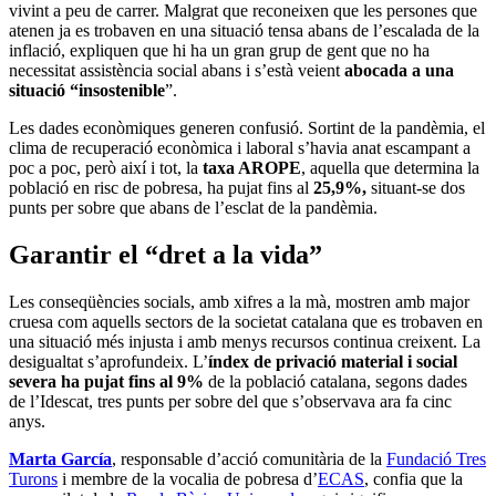
vivint a peu de carrer. Malgrat que reconeixen que les persones que
atenen ja es trobaven en una situació tensa abans de l’escalada de la
inflació, expliquen que hi ha un gran grup de gent que no ha
necessitat assistència social abans i s’està veient
abocada a una
situació “insostenible
”.
Les dades econòmiques generen confusió. Sortint de la pandèmia, el
clima de recuperació econòmica i laboral s’havia anat escampant a
poc a poc, però així i tot, la
taxa AROPE
, aquella que determina la
població en risc de pobresa, ha pujat fins al
25,9%,
situant-se dos
punts per sobre que abans de l’esclat de la pandèmia.
Garantir el “dret a la vida”
Les conseqüències socials, amb xifres a la mà, mostren amb major
cruesa com aquells sectors de la societat catalana que es trobaven en
una situació més injusta i amb menys recursos continua creixent. La
desigualtat s’aprofundeix. L’
índex de privació material i social
severa ha pujat fins al 9%
de la població catalana, segons dades
de l’Idescat, tres punts per sobre del que s’observava ara fa cinc
anys.
Marta García
, responsable d’acció comunitària de la
Fundació Tres
Turons
i membre de la vocalia de pobresa d’
ECAS
, confia que la