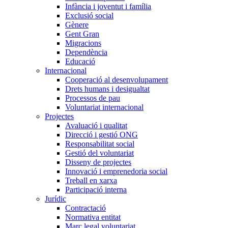
Infància i joventut i família
Exclusió social
Gènere
Gent Gran
Migracions
Dependència
Educació
Internacional
Cooperació al desenvolupament
Drets humans i desigualtat
Processos de pau
Voluntariat internacional
Projectes
Avaluació i qualitat
Direcció i gestió ONG
Responsabilitat social
Gestió del voluntariat
Disseny de projectes
Innovació i emprenedoria social
Treball en xarxa
Participació interna
Jurídic
Contractació
Normativa entitat
Marc legal voluntariat