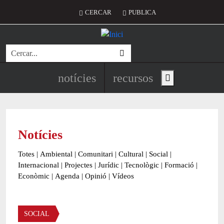
Vés al contingut
Menú del compte d'usuari
CERCAR
PUBLICA
Cerca
Navegació principal de l'encapç
notícies
recursos
Show main menu
Notícies
Totes
|
Ambiental
|
Comunitari
|
Cultural
|
Social
|
Internacional
|
Projectes
|
Jurídic
|
Tecnològic
|
Formació
|
Econòmic
|
Agenda
|
Opinió
|
Vídeos
Àmbit de la notícia
SOCIAL