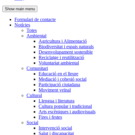
de
Show main menu
l'encapçalament
Formulari de contacte
Notícies
Navegació
Totes
principal
Ambiental
Agricultura i Alimentació
Biodiversitat i espais naturals
Desenvolupament sostenible
Reciclatge i reutilització
Voluntariat ambiental
Comunitari
Educació en el lleure
Mediació i cohesió social
Participació ciutadana
Moviment veïnal
Cultural
Llengua i literatura
Cultura popular i tradicional
Arts escèniques i audiovisuals
Fires i festes
Social
Intervenció social
Salut i discapacitat