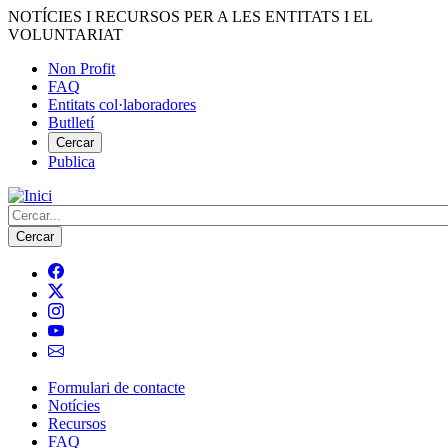
Vés
NOTÍCIES I RECURSOS PER A LES ENTITATS I EL
al
VOLUNTARIAT
contingut
Non Profit
FAQ
Menú
Entitats col·laboradores
del
Butlletí
compte
Cercar
Publica
d'usuari
Cerca
Formulari de contacte
Notícies
Navegació
Recursos
principal
FAQ