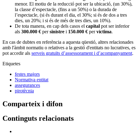
menor. El motiu de la reducció pot ser la ubicació, (un 30%),
la classe d’espectacle, (fins a un 50%) o la durada de
l’espectacle, (si és durant el dia, el 30%; si és de dos a tres
dies, un 20%; i si és de més de tres dies, un 10%).
De tota manera, en cap dels casos el
capital
pot ser inferior
als
300.000 €
per
sinistre
i
150.000 €
per
víctima
.
En cas de dubtes en referència a aquesta qüestió, altres relacionades
amb l'àmbit normatiu o relatives a la gestió d'entitats no lucratives, es
pot accedir als
serveis gratuïts d’assessorament i d’acompanyament
.
Etiquetes
festes majors
Normativa entitat
assegurances
pirotècnia
Comparteix i difon
Continguts relacionats