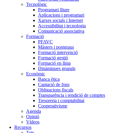
Tecnològic
Programari lliure
Aplicacions i programari
Xarxes socials i Internet
Accessibilitat i tecnologia
Comunicació associativa
Formació
PFAVC
Màsters i postgraus
Formació intervenció
Formació gestió
Formació en línia
Dinàmiques grupals
Econòmic
Banca ètica
Captació de fons
Obligacions fiscals
Transparència i rendició de comptes
Tresoreria i comptabilitat
Cooperativisme
Agenda
Opinió
Vídeos
Recursos
Tots