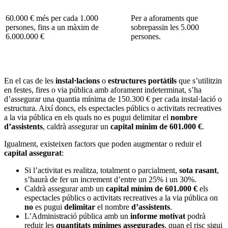
60.000 € més per cada 1.000
Per a aforaments que
persones, fins a un màxim de
sobrepassin les 5.000
6.000.000 €
persones.
En el cas de les
instal·lacions
o
estructures portàtils
que s’utilitzin
en festes, fires o via pública amb aforament indeterminat, s’ha
d’assegurar una quantia mínima de 150.300 € per cada instal·lació o
estructura. Així doncs, els espectacles públics o activitats recreatives
a la via pública en els quals no es pugui delimitar el
nombre
d’assistents
, caldrà assegurar un
capital mínim de 601.000 €
.
Igualment, existeixen factors que poden augmentar o reduir el
capital assegurat
:
Si l’activitat es realitza, totalment o parcialment,
sota rasant
,
s’haurà de fer un increment d’entre un 25% i un 30%.
Caldrà assegurar amb un
capital mínim de 601.000 €
els
espectacles públics o activitats recreatives a la via pública on
no
es pugui
delimitar
el nombre
d’assistents
.
L’Administració pública amb un
informe motivat
podrà
reduir les
quantitats mínimes assegurades
, quan el risc sigui