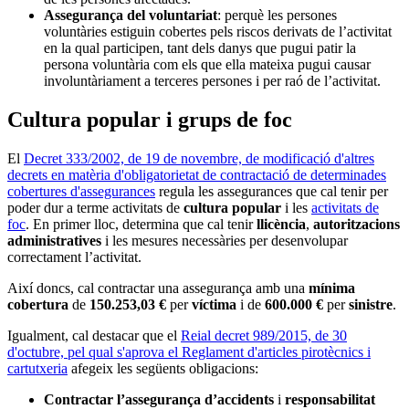
Assegurança del voluntariat
: perquè les persones
voluntàries estiguin cobertes pels riscos derivats de l’activitat
en la qual participen, tant dels danys que pugui patir la
persona voluntària com els que ella mateixa pugui causar
involuntàriament a terceres persones i per raó de l’activitat.
Cultura popular i grups de foc
El
Decret 333/2002, de 19 de novembre, de modificació d'altres
decrets en matèria d'obligatorietat de contractació de determinades
cobertures d'assegurances
regula les assegurances que cal tenir per
poder dur a terme activitats de
cultura popular
i les
activitats de
foc
. En primer lloc, determina que cal tenir
llicència
,
autoritzacions
administratives
i les mesures necessàries per desenvolupar
correctament l’activitat.
Així doncs, cal contractar una assegurança amb una
mínima
cobertura
de
150.253,03 €
per
víctima
i de
600.000 €
per
sinistre
.
Igualment, cal destacar que el
Reial decret 989/2015, de 30
d'octubre, pel qual s'aprova el Reglament d'articles pirotècnics i
cartutxeria
afegeix les següents obligacions:
Contractar l’assegurança d’accidents
i
responsabilitat