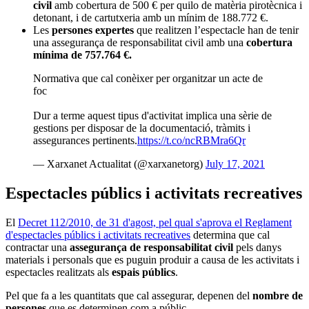
civil
amb cobertura de 500 € per quilo de matèria pirotècnica i
detonant, i de cartutxeria amb un mínim de 188.772 €.
Les
persones expertes
que realitzen l’espectacle han de tenir
una assegurança de responsabilitat civil amb una
cobertura
mínima de 757.764 €.
Normativa que cal conèixer per organitzar un acte de
foc
Dur a terme aquest tipus d'activitat implica una sèrie de
gestions per disposar de la documentació, tràmits i
assegurances pertinents.
https://t.co/ncRBMra6Qr
— Xarxanet Actualitat (@xarxanetorg)
July 17, 2021
Espectacles públics i activitats recreatives
El
Decret 112/2010, de 31 d'agost, pel qual s'aprova el Reglament
d'espectacles públics i activitats recreatives
determina que cal
contractar una
assegurança de responsabilitat civil
pels danys
materials i personals que es puguin produir a causa de les activitats i
espectacles realitzats als
espais públics
.
Pel que fa a les quantitats que cal assegurar, depenen del
nombre de
persones
que es determinen com a públic.