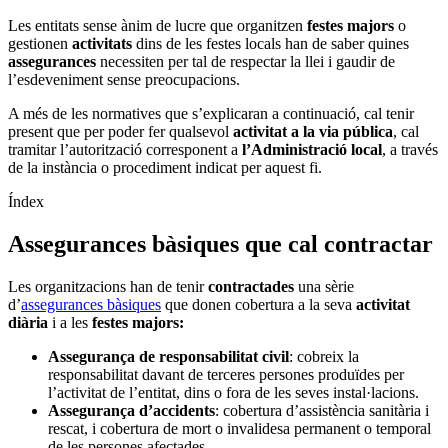
Les entitats sense ànim de lucre que organitzen
festes majors
o
gestionen
activitats
dins de les festes locals han de saber quines
assegurances
necessiten per tal de respectar la llei i gaudir de
l’esdeveniment sense preocupacions.
A més de les normatives que s’explicaran a continuació, cal tenir
present que per poder fer qualsevol
activitat a la via pública
, cal
tramitar l’autorització corresponent a
l’Administració local
, a través
de la instància o procediment indicat per aquest fi.
Índex
Assegurances bàsiques que cal contractar
Les organitzacions han de tenir
contractades
una sèrie
d’
assegurances bàsiques
que donen cobertura a la seva
activitat
diària
i a les
festes majors:
Assegurança de responsabilitat civil
: cobreix la
responsabilitat davant de terceres persones produïdes per
l’activitat de l’entitat, dins o fora de les seves instal·lacions.
Assegurança d’accidents
: cobertura d’assistència sanitària i
rescat, i cobertura de mort o invalidesa permanent o temporal
de les persones afectades.