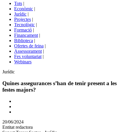
del
Tots
|
menú
Econòmic
|
de
Jurídic
|
portals
Projectes
|
Tecnològic
|
Formació
|
Finançament
|
Biblioteca
|
Ofertes de feina
|
Assessorament
|
Fes voluntariat
|
Webinars
Àmbit
Jurídic
Quines assegurances s’han de tenir present a les
festes majors?
Comparteix
Compartir
en
20/06/2024
altres
Entitat redactora
xarxes