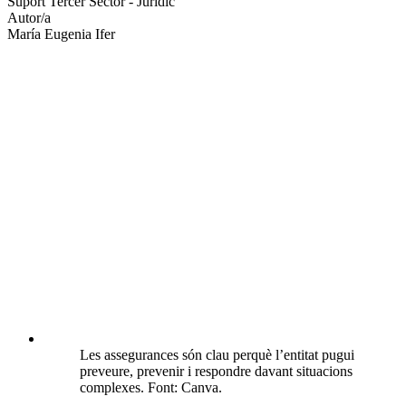
Suport Tercer Sector - Jurídic
socials
Autor/a
María Eugenia Ifer
Les assegurances són clau perquè l’entitat pugui
preveure, prevenir i respondre davant situacions
complexes. Font: Canva.