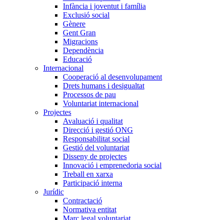
Infància i joventut i família
Exclusió social
Gènere
Gent Gran
Migracions
Dependència
Educació
Internacional
Cooperació al desenvolupament
Drets humans i desigualtat
Processos de pau
Voluntariat internacional
Projectes
Avaluació i qualitat
Direcció i gestió ONG
Responsabilitat social
Gestió del voluntariat
Disseny de projectes
Innovació i emprenedoria social
Treball en xarxa
Participació interna
Jurídic
Contractació
Normativa entitat
Marc legal voluntariat