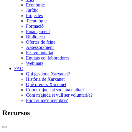
Econòmic
Jurídic
Projectes
Tecnològic
Formació
Finançament
Biblioteca
Ofertes de feina
Assessorament
Fes voluntariat
Entitats col·laboradores
Webinars
FAQ
Qui gestiona Xarxanet?
Història de Xarxanet
Què ofereix Xarxanet
Com m'ajuda si soc una entitat?
Com m'ajuda si vull ser voluntari/a?
Puc fer-me'n membre?
Recursos
Commutador