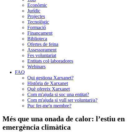
Econòmic
Jurídic
Projectes
Tecnològic
Formació
Finançament
Biblioteca
Ofertes de feina
Assessorament
Fes voluntariat
Entitats col·laboradores
Webinars
FAQ
Qui gestiona Xarxanet?
Història de Xarxanet
Què ofereix Xarxanet
Com m'ajuda si soc una entitat?
Com m'ajuda si vull ser voluntari/a?
Puc fer-me'n membre?
Més que una onada de calor: l’estiu en
emergència climàtica