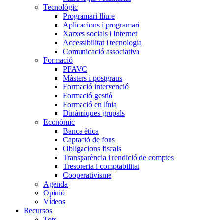
Tecnològic
Programari lliure
Aplicacions i programari
Xarxes socials i Internet
Accessibilitat i tecnologia
Comunicació associativa
Formació
PFAVC
Màsters i postgraus
Formació intervenció
Formació gestió
Formació en línia
Dinàmiques grupals
Econòmic
Banca ètica
Captació de fons
Obligacions fiscals
Transparència i rendició de comptes
Tresoreria i comptabilitat
Cooperativisme
Agenda
Opinió
Vídeos
Recursos
Tots