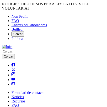
Vés
NOTÍCIES I RECURSOS PER A LES ENTITATS I EL
al
VOLUNTARIAT
contingut
Non Profit
FAQ
Menú
Entitats col·laboradores
del
Butlletí
compte
Cercar
Publica
d'usuari
Cerca
Formulari de contacte
Notícies
Navegació
Recursos
principal
FAQ