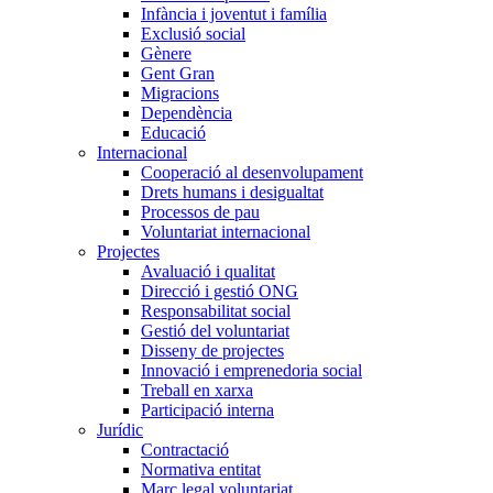
Infància i joventut i família
Exclusió social
Gènere
Gent Gran
Migracions
Dependència
Educació
Internacional
Cooperació al desenvolupament
Drets humans i desigualtat
Processos de pau
Voluntariat internacional
Projectes
Avaluació i qualitat
Direcció i gestió ONG
Responsabilitat social
Gestió del voluntariat
Disseny de projectes
Innovació i emprenedoria social
Treball en xarxa
Participació interna
Jurídic
Contractació
Normativa entitat
Marc legal voluntariat