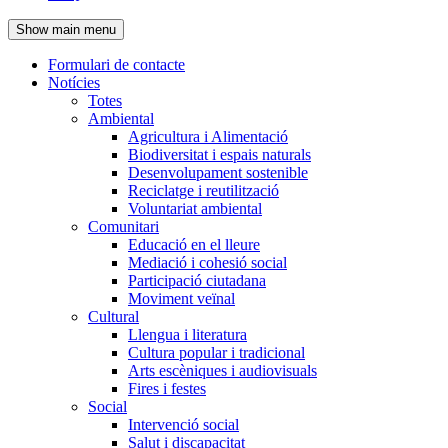
de
Show main menu
l'encapçalament
Formulari de contacte
Notícies
Navegació
Totes
principal
Ambiental
Agricultura i Alimentació
Biodiversitat i espais naturals
Desenvolupament sostenible
Reciclatge i reutilització
Voluntariat ambiental
Comunitari
Educació en el lleure
Mediació i cohesió social
Participació ciutadana
Moviment veïnal
Cultural
Llengua i literatura
Cultura popular i tradicional
Arts escèniques i audiovisuals
Fires i festes
Social
Intervenció social
Salut i discapacitat