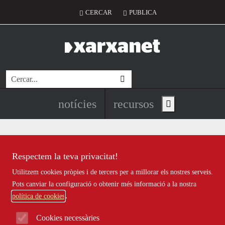
Vés al contingut
Notícies destacades
Recursos destacats principals
Recursos destacats
Menú del compte d'usuari
CERCAR
PUBLICA
Cerca
Navegació principal de l'encapç
notícies
recursos
Show main menu
Respectem la teva privacitat!
Més que una onada de calor: l’estiu en
Utilitzem cookies pròpies i de tercers per a millorar els nostres serveis.
Pots canviar la configuració o obtenir més informació a la nostra
política de cookies
Cookies necessàries