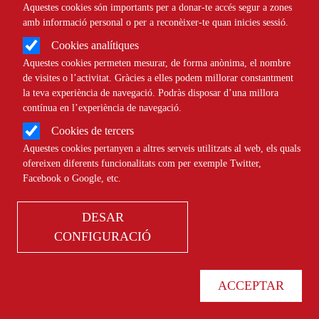
Aquestes cookies són importants per a donar-te accés segur a zones
amb informació personal o per a reconèixer-te quan inicies sessió.
Cookies analítiques
Aquestes cookies permeten mesurar, de forma anònima, el nombre
de visites o l’activitat. Gràcies a elles podem millorar constantment
la teva experiència de navegació. Podràs disposar d’una millora
contínua en l’experiència de navegació.
MÉS QUE UNA ONADA DE CALOR:
Cookies de tercers
L’ESTIU EN EMERGÈNCIA
Aquestes cookies pertanyen a altres serveis utilitzats al web, els quals
CLIMÀTICA
ofereixen diferents funcionalitats com per exemple Twitter,
Júlia Lloveras: "Més que
Facebook o Google, etc.
preparar-nos per a l’emergència
DESAR
climàtica, hauríem de fer
CONFIGURACIÓ
efectives les mesures per aturar-
la"
ACCEPTAR