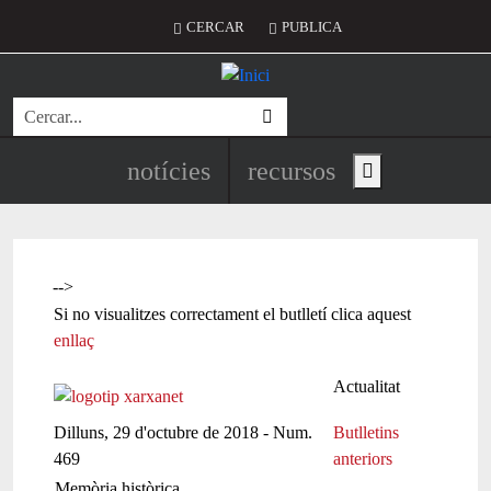
Vés al contingut
Menú del compte d'usuari
CERCAR
PUBLICA
Cerca
Navegació principal de l'encapç
notícies
recursos
Show main menu
-->
Si no visualitzes correctament el butlletí clica aquest
enllaç
Actualitat
Dilluns, 29 d'octubre de 2018 - Num.
Butlletins
469
anteriors
Memòria històrica