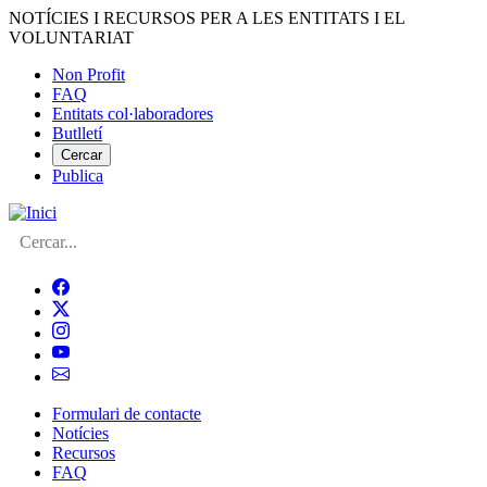
Vés
NOTÍCIES I RECURSOS PER A LES ENTITATS I EL
al
VOLUNTARIAT
contingut
Non Profit
FAQ
Menú
Entitats col·laboradores
del
Butlletí
compte
Cercar
Publica
d'usuari
Cerca
Formulari de contacte
Notícies
Navegació
Recursos
principal
FAQ