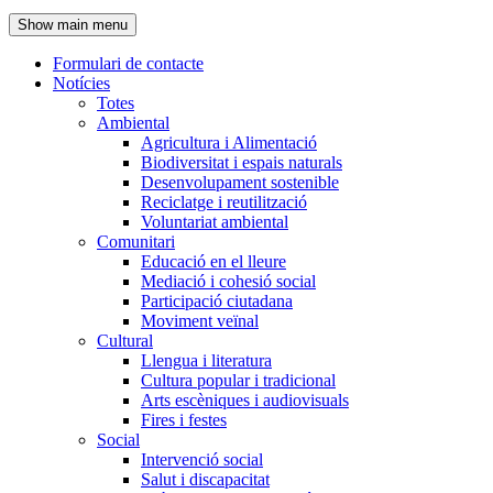
de
Show main menu
l'encapçalament
Formulari de contacte
Notícies
Navegació
Totes
principal
Ambiental
Agricultura i Alimentació
Biodiversitat i espais naturals
Desenvolupament sostenible
Reciclatge i reutilització
Voluntariat ambiental
Comunitari
Educació en el lleure
Mediació i cohesió social
Participació ciutadana
Moviment veïnal
Cultural
Llengua i literatura
Cultura popular i tradicional
Arts escèniques i audiovisuals
Fires i festes
Social
Intervenció social
Salut i discapacitat