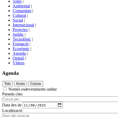
Totes
|
menú
Ambiental
|
de
Comunitari
|
portals
Cultural
|
Social
|
Internacional
|
Projectes
|
Jurídic
|
Tecnològic
|
Formació
|
Econòmic
|
Agenda
|
Opinió
|
Vídeos
Agenda
Només esdeveniments online
Paraula clau
Data des de
Localització