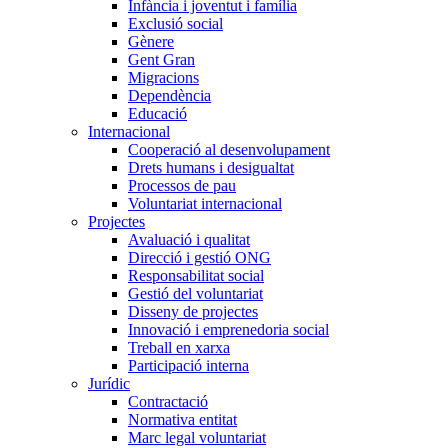
Infància i joventut i família
Exclusió social
Gènere
Gent Gran
Migracions
Dependència
Educació
Internacional
Cooperació al desenvolupament
Drets humans i desigualtat
Processos de pau
Voluntariat internacional
Projectes
Avaluació i qualitat
Direcció i gestió ONG
Responsabilitat social
Gestió del voluntariat
Disseny de projectes
Innovació i emprenedoria social
Treball en xarxa
Participació interna
Jurídic
Contractació
Normativa entitat
Marc legal voluntariat