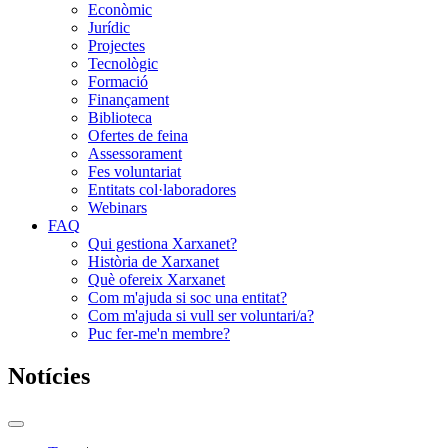
Econòmic
Jurídic
Projectes
Tecnològic
Formació
Finançament
Biblioteca
Ofertes de feina
Assessorament
Fes voluntariat
Entitats col·laboradores
Webinars
FAQ
Qui gestiona Xarxanet?
Història de Xarxanet
Què ofereix Xarxanet
Com m'ajuda si soc una entitat?
Com m'ajuda si vull ser voluntari/a?
Puc fer-me'n membre?
Notícies
Commutador
del