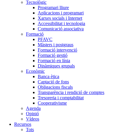
Tecnològic
Programari lliure
Aplicacions i programari
Xarxes socials i Internet
Accessibilitat i tecnologia
Comunicació associativa
Formació
PFAVC
Màsters i postgraus
Formació intervenció
Formació gestió
Formació en línia
Dinàmiques grupals
Econòmic
Banca ètica
Captació de fons
Obligacions fiscals
Transparència i rendició de comptes
Tresoreria i comptabilitat
Cooperativisme
Agenda
Opinió
Vídeos
Recursos
Tots