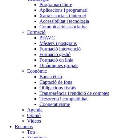
Programari lliure
Aplicacions i programari
Xarxes socials i Internet
Accessibilitat i tecnologia
Comunicació associativa
Formació
PFAVC
Màsters i postgraus
Formació intervenció
Formació gestió
Formació en línia
Dinàmiques grupals
Econòmic
Banca ètica
Captació de fons
Obligacions fiscals
Transparència i rendició de comptes
Tresoreria i comptabilitat
Cooperativisme
Agenda
Opinió
Vídeos
Recursos
Tots
Econòmic