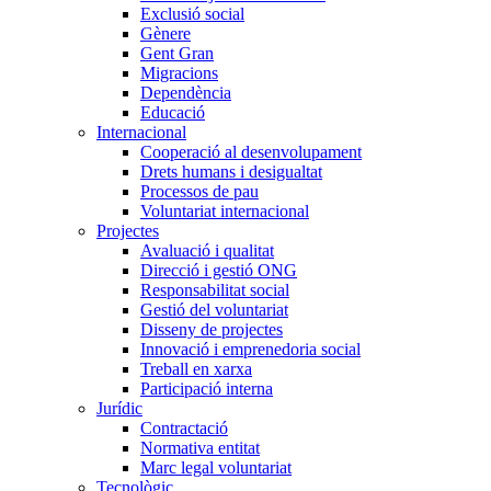
Exclusió social
Gènere
Gent Gran
Migracions
Dependència
Educació
Internacional
Cooperació al desenvolupament
Drets humans i desigualtat
Processos de pau
Voluntariat internacional
Projectes
Avaluació i qualitat
Direcció i gestió ONG
Responsabilitat social
Gestió del voluntariat
Disseny de projectes
Innovació i emprenedoria social
Treball en xarxa
Participació interna
Jurídic
Contractació
Normativa entitat
Marc legal voluntariat
Tecnològic