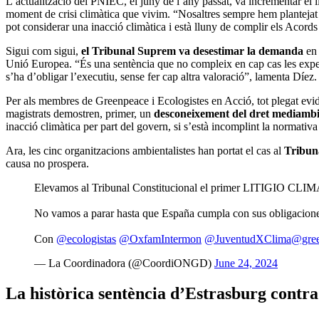
L’actualització del PNIEC, el juny de l’any passat, va incrementar el l
moment de crisi climàtica que vivim. “Nosaltres sempre hem plantejat 
pot considerar una inacció climàtica i està lluny de complir els Acord
Sigui com sigui,
el Tribunal Suprem va desestimar la demanda
en 
Unió Europea. “És una sentència que no compleix en cap cas les expect
s’ha d’obligar l’executiu, sense fer cap altra valoració”, lamenta Díez
Per als membres de Greenpeace i Ecologistes en Acció, tot plegat evi
magistrats demostren, primer, un
desconeixement del dret mediambi
inacció climàtica per part del govern, si s’està incomplint la normativa 
Ara, les cinc organitzacions ambientalistes han portat el cas al
Tribun
causa no prospera.
Elevamos al Tribunal Constitucional el primer LITIGIO CLIMÁ
No vamos a parar hasta que España cumpla con sus obligacione
Con
@ecologistas
@OxfamIntermon
@JuventudXClima
@gree
— La Coordinadora (@CoordiONGD)
June 24, 2024
La històrica sentència d’Estrasburg contra 