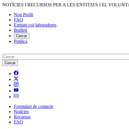
Vés
NOTÍCIES I RECURSOS PER A LES ENTITATS I EL VOLUNT
al
Non Profit
contingut
FAQ
Menú
Entitats col·laboradores
del
Butlletí
compte
Cercar
Publica
d'usuari
Cerca
Formulari de contacte
Notícies
Navegació
Recursos
principal
FAQ
de