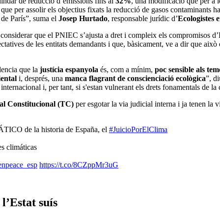
lindar de reducció d’emissions fins al
32%
, una modificació que per a l
que per assolir els objectius fixats la reducció de gasos contaminants h
s de París”, suma el
Josep Hurtado
, responsable jurídic d’
Ecologistes 
considerar que el PNIEC s’ajusta a dret i compleix els compromisos d’
atives de les entitats demandants i que, bàsicament, ve a dir que això 
.
dencia que la
justícia espanyola
és, com a mínim,
poc sensible als te
ental
i, després, una
manca flagrant de conscienciació ecològica
”, d
internacional i, per tant, si s'estan vulnerant els drets fonamentals de la
al Constitucional (TC)
per esgotar la via judicial interna i ja tenen la 
TICO de la historia de España, el
#JuicioPorElClima
s climáticas
npeace_esp
https://t.co/8CZppMr3uG
l’Estat suís