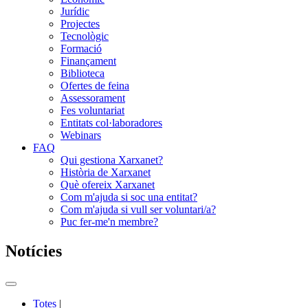
Jurídic
Projectes
Tecnològic
Formació
Finançament
Biblioteca
Ofertes de feina
Assessorament
Fes voluntariat
Entitats col·laboradores
Webinars
FAQ
Qui gestiona Xarxanet?
Història de Xarxanet
Què ofereix Xarxanet
Com m'ajuda si soc una entitat?
Com m'ajuda si vull ser voluntari/a?
Puc fer-me'n membre?
Notícies
Commutador
del
Totes
|