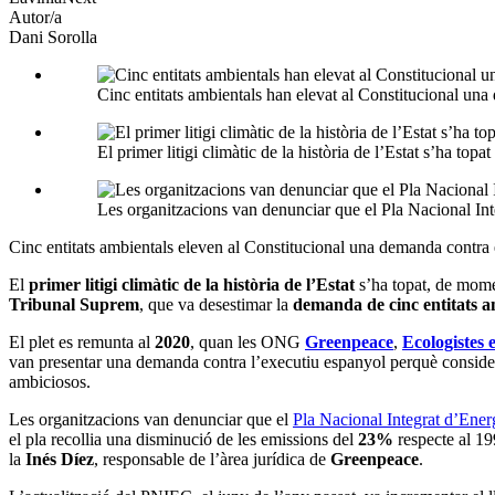
Autor/a
Dani Sorolla
Cinc entitats ambientals han elevat al Constitucional un
El primer litigi climàtic de la història de l’Estat s’ha to
Les organitzacions van denunciar que el Pla Nacional Inte
Cinc entitats ambientals eleven al Constitucional una demanda contra 
El
primer litigi climàtic de la història de l’Estat
s’ha topat, de momen
Tribunal Suprem
, que va desestimar la
demanda de cinc entitats a
El plet es remunta al
2020
, quan les ONG
Greenpeace
,
Ecologistes 
van presentar una demanda contra l’executiu espanyol perquè considera
ambiciosos.
Les organitzacions van denunciar que el
Pla Nacional Integrat d’Ene
el pla recollia una disminució de les emissions del
23%
respecte al 19
la
Inés Díez
, responsable de l’àrea jurídica de
Greenpeace
.