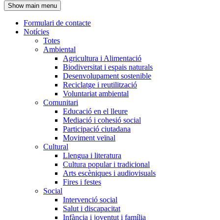
Show main menu
l'encapçalament
Formulari de contacte
Notícies
Navegació
Totes
principal
Ambiental
Agricultura i Alimentació
Biodiversitat i espais naturals
Desenvolupament sostenible
Reciclatge i reutilització
Voluntariat ambiental
Comunitari
Educació en el lleure
Mediació i cohesió social
Participació ciutadana
Moviment veïnal
Cultural
Llengua i literatura
Cultura popular i tradicional
Arts escèniques i audiovisuals
Fires i festes
Social
Intervenció social
Salut i discapacitat
Infància i joventut i família