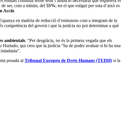
es entitats continua sense tenir l’ambició necessària que requereix el
a de ser, com a mínim, del
55%
; tot el que estigui per sota d’això es
en Acció
.
Espanya en matèria de reducció d’emissions com a integrant de la
és competència del govern i que la justícia no pot determinar a què
mes ambientals
. “Per desgràcia, no és la primera vegada que els
iu Hurtado, qui creu que la justícia “ha de poder avaluar si hi ha una
 ciutadania”.
vista posada al
Tribunal Europeu de Drets Humans (TEDH)
si la