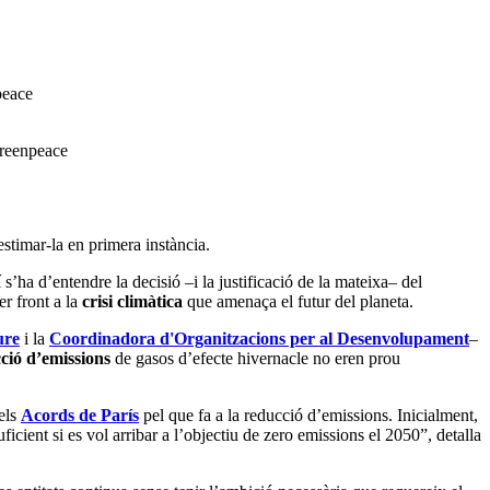
peace
 Greenpeace
stimar-la en primera instància.
s’ha d’entendre la decisió –i la justificació de la mateixa– del
er front a la
crisi climàtica
que amenaça el futur del planeta.
ure
i la
Coordinadora d'Organitzacions per al Desenvolupament
–
ció d’emissions
de gasos d’efecte hivernacle no eren prou
 els
Acords de París
pel que fa a la reducció d’emissions. Inicialment,
ient si es vol arribar a l’objectiu de zero emissions el 2050”, detalla