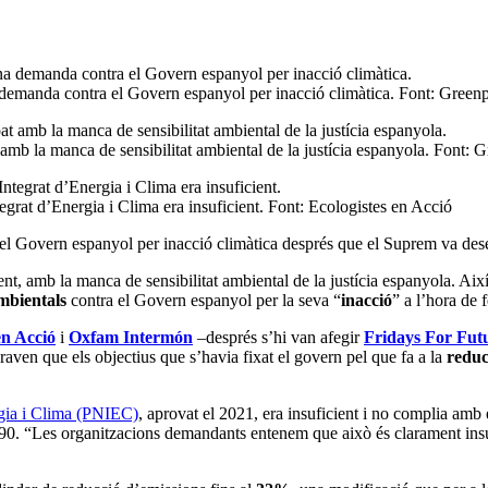
a demanda contra el Govern espanyol per inacció climàtica. Font: Green
pat amb la manca de sensibilitat ambiental de la justícia espanyola. Font:
grat d’Energia i Clima era insuficient. Font: Ecologistes en Acció
el Govern espanyol per inacció climàtica després que el Suprem va dese
t, amb la manca de sensibilitat ambiental de la justícia espanyola. Així 
mbientals
contra el Govern espanyol per la seva “
inacció
” a l’hora de f
en Acció
i
Oxfam Intermón
–després s’hi van afegir
Fridays For Fut
ven que els objectius que s’havia fixat el govern pel que fa a la
reduc
rgia i Clima (PNIEC)
, aprovat el 2021, era insuficient i no complia amb
90. “Les organitzacions demandants entenem que això és clarament insufic