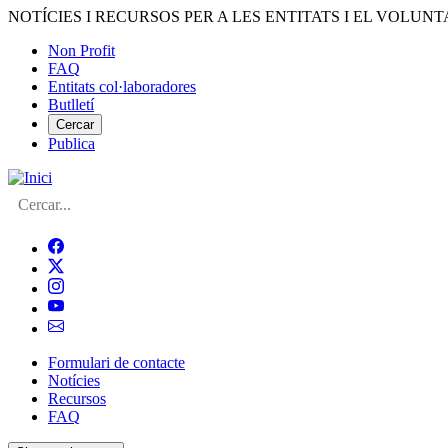
Vés
NOTÍCIES I RECURSOS PER A LES ENTITATS I EL VOLUNT
al
Non Profit
contingut
FAQ
Menú
Entitats col·laboradores
del
Butlletí
compte
Cercar
Publica
d'usuari
Cerca
Formulari de contacte
Notícies
Navegació
Recursos
principal
FAQ
de