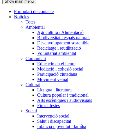
Show main menu
l'encapçalament
Formulari de contacte
Notícies
Navegació
Totes
principal
Ambiental
Agricultura i Alimentació
Biodiversitat i espais naturals
Desenvolupament sostenible
Reciclatge i reutilització
Voluntariat ambiental
Comunitari
Educació en el lleure
Mediació i cohesió social
Participació ciutadana
Moviment veïnal
Cultural
Llengua i literatura
Cultura popular i tradicional
Arts escèniques i audiovisuals
Fires i festes
Social
Intervenció social
Salut i discapacitat
Infància i joventut i família