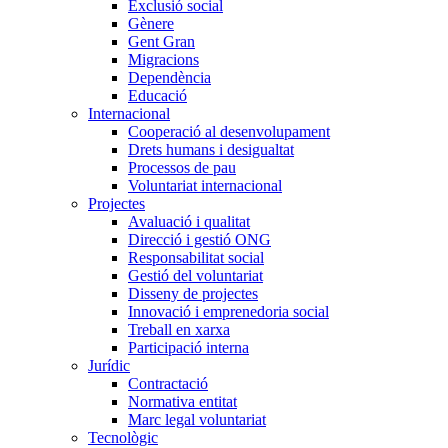
Exclusió social
Gènere
Gent Gran
Migracions
Dependència
Educació
Internacional
Cooperació al desenvolupament
Drets humans i desigualtat
Processos de pau
Voluntariat internacional
Projectes
Avaluació i qualitat
Direcció i gestió ONG
Responsabilitat social
Gestió del voluntariat
Disseny de projectes
Innovació i emprenedoria social
Treball en xarxa
Participació interna
Jurídic
Contractació
Normativa entitat
Marc legal voluntariat
Tecnològic