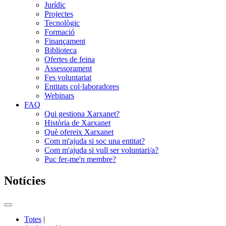
Jurídic
Projectes
Tecnològic
Formació
Finançament
Biblioteca
Ofertes de feina
Assessorament
Fes voluntariat
Entitats col·laboradores
Webinars
FAQ
Qui gestiona Xarxanet?
Història de Xarxanet
Què ofereix Xarxanet
Com m'ajuda si soc una entitat?
Com m'ajuda si vull ser voluntari/a?
Puc fer-me'n membre?
Notícies
Commutador
del
Totes
|
menú