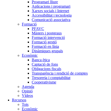
Programari lliure
Aplicacions i programari
Xarxes socials i Internet
Accessibilitat i tecnologia
Comunicació associativa
Formació
PFAVC
Màsters i postgraus
Formació intervenció
Formació gestió
Formació en línia
Dinàmiques grupals
Econòmic
Banca ètica
Captació de fons
Obligacions fiscals
Transparència i rendició de comptes
Tresoreria i comptabilitat
Cooperativisme
Agenda
Opinió
Vídeos
Recursos
Tots
Econòmic