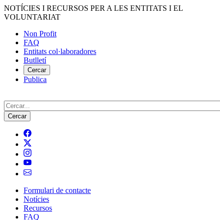
Vés
NOTÍCIES I RECURSOS PER A LES ENTITATS I EL
al
VOLUNTARIAT
contingut
Non Profit
FAQ
Menú
Entitats col·laboradores
del
Butlletí
compte
Cercar
Publica
d'usuari
Cerca
Formulari de contacte
Notícies
Navegació
Recursos
principal
FAQ