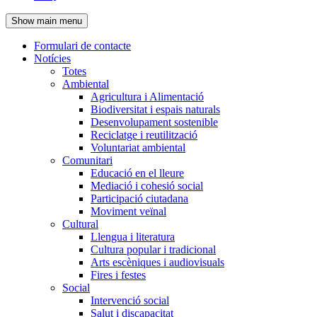
de
Show main menu
l'encapçalament
Formulari de contacte
Notícies
Navegació
Totes
principal
Ambiental
Agricultura i Alimentació
Biodiversitat i espais naturals
Desenvolupament sostenible
Reciclatge i reutilització
Voluntariat ambiental
Comunitari
Educació en el lleure
Mediació i cohesió social
Participació ciutadana
Moviment veïnal
Cultural
Llengua i literatura
Cultura popular i tradicional
Arts escèniques i audiovisuals
Fires i festes
Social
Intervenció social
Salut i discapacitat