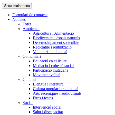
de
Show main menu
l'encapçalament
Formulari de contacte
Notícies
Navegació
Totes
principal
Ambiental
Agricultura i Alimentació
Biodiversitat i espais naturals
Desenvolupament sostenible
Reciclatge i reutilització
Voluntariat ambiental
Comunitari
Educació en el lleure
Mediació i cohesió social
Participació ciutadana
Moviment veïnal
Cultural
Llengua i literatura
Cultura popular i tradicional
Arts escèniques i audiovisuals
Fires i festes
Social
Intervenció social
Salut i discapacitat