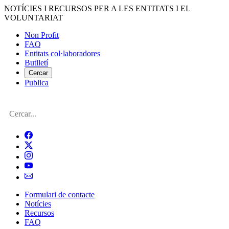
Vés
NOTÍCIES I RECURSOS PER A LES ENTITATS I EL
al
VOLUNTARIAT
contingut
Non Profit
FAQ
Menú
Entitats col·laboradores
del
Butlletí
compte
Cercar
Publica
d'usuari
Cerca
Formulari de contacte
Notícies
Navegació
Recursos
principal
FAQ