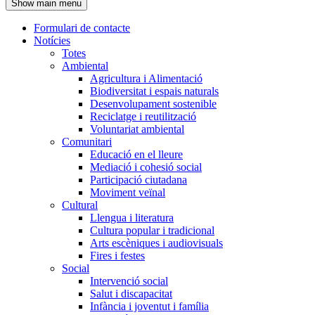
Show main menu
l'encapçalament
Formulari de contacte
Notícies
Navegació
Totes
principal
Ambiental
Agricultura i Alimentació
Biodiversitat i espais naturals
Desenvolupament sostenible
Reciclatge i reutilització
Voluntariat ambiental
Comunitari
Educació en el lleure
Mediació i cohesió social
Participació ciutadana
Moviment veïnal
Cultural
Llengua i literatura
Cultura popular i tradicional
Arts escèniques i audiovisuals
Fires i festes
Social
Intervenció social
Salut i discapacitat
Infància i joventut i família