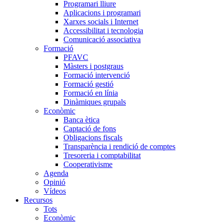
Programari lliure
Aplicacions i programari
Xarxes socials i Internet
Accessibilitat i tecnologia
Comunicació associativa
Formació
PFAVC
Màsters i postgraus
Formació intervenció
Formació gestió
Formació en línia
Dinàmiques grupals
Econòmic
Banca ètica
Captació de fons
Obligacions fiscals
Transparència i rendició de comptes
Tresoreria i comptabilitat
Cooperativisme
Agenda
Opinió
Vídeos
Recursos
Tots
Econòmic