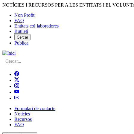
Vés
NOTÍCIES I RECURSOS PER A LES ENTITATS I EL VOLUNT
al
Non Profit
contingut
FAQ
Menú
Entitats col·laboradores
del
Butlletí
compte
Cercar
Publica
d'usuari
Cerca
Formulari de contacte
Notícies
Navegació
Recursos
principal
FAQ
de