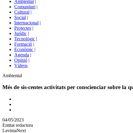
Ambiental
|
de
Comunitari
|
portals
Cultural
|
Social
|
Internacional
|
Projectes
|
Jurídic
|
Tecnològic
|
Formació
|
Econòmic
|
Agenda
|
Opinió
|
Vídeos
Àmbit
Ambiental
de
la
Més de sis-centes activitats per conscienciar sobre la
notícia
Comparteix
Compartir
en
04/05/2023
altres
Entitat redactora
xarxes
LaviniaNext
socials