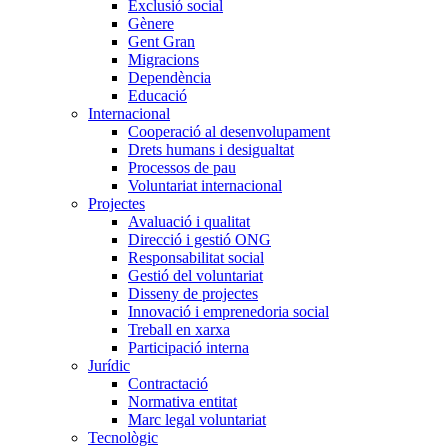
Exclusió social
Gènere
Gent Gran
Migracions
Dependència
Educació
Internacional
Cooperació al desenvolupament
Drets humans i desigualtat
Processos de pau
Voluntariat internacional
Projectes
Avaluació i qualitat
Direcció i gestió ONG
Responsabilitat social
Gestió del voluntariat
Disseny de projectes
Innovació i emprenedoria social
Treball en xarxa
Participació interna
Jurídic
Contractació
Normativa entitat
Marc legal voluntariat
Tecnològic