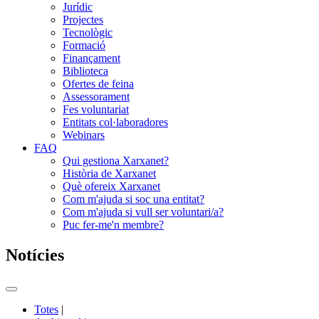
Jurídic
Projectes
Tecnològic
Formació
Finançament
Biblioteca
Ofertes de feina
Assessorament
Fes voluntariat
Entitats col·laboradores
Webinars
FAQ
Qui gestiona Xarxanet?
Història de Xarxanet
Què ofereix Xarxanet
Com m'ajuda si soc una entitat?
Com m'ajuda si vull ser voluntari/a?
Puc fer-me'n membre?
Notícies
Commutador
del
Totes
|
menú