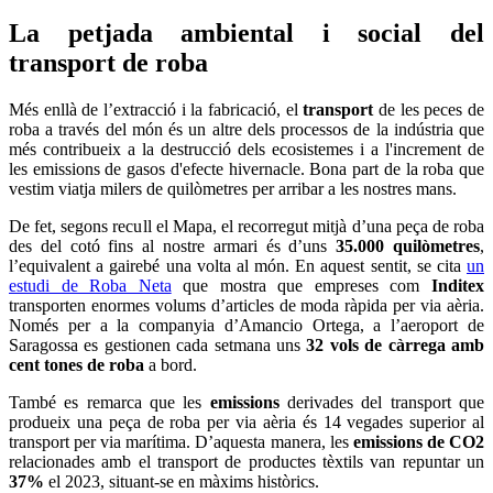
La petjada ambiental i social del
transport de roba
Més enllà de l’extracció i la fabricació, el
transport
de les peces de
roba a través del món és un altre dels processos de la indústria que
més contribueix a la destrucció dels ecosistemes i a l'increment de
les emissions de gasos d'efecte hivernacle. Bona part de la roba que
vestim viatja milers de quilòmetres per arribar a les nostres mans.
De fet, segons recull el Mapa, el recorregut mitjà d’una peça de roba
des del cotó fins al nostre armari és d’uns
35.000 quilòmetres
,
l’equivalent a gairebé una volta al món. En aquest sentit, se cita
un
estudi de Roba Neta
que mostra que empreses com
Inditex
transporten enormes volums d’articles de moda ràpida per via aèria.
Només per a la companyia d’Amancio Ortega, a l’aeroport de
Saragossa es gestionen cada setmana uns
32 vols de càrrega amb
cent tones de roba
a bord.
També es remarca que les
emissions
derivades del transport que
produeix una peça de roba per via aèria és 14 vegades superior al
transport per via marítima. D’aquesta manera, les
emissions de CO2
relacionades amb el transport de productes tèxtils van repuntar un
37%
el 2023, situant-se en màxims històrics.