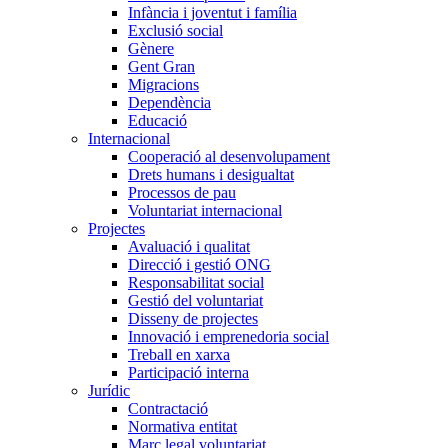
Infància i joventut i família
Exclusió social
Gènere
Gent Gran
Migracions
Dependència
Educació
Internacional
Cooperació al desenvolupament
Drets humans i desigualtat
Processos de pau
Voluntariat internacional
Projectes
Avaluació i qualitat
Direcció i gestió ONG
Responsabilitat social
Gestió del voluntariat
Disseny de projectes
Innovació i emprenedoria social
Treball en xarxa
Participació interna
Jurídic
Contractació
Normativa entitat
Marc legal voluntariat