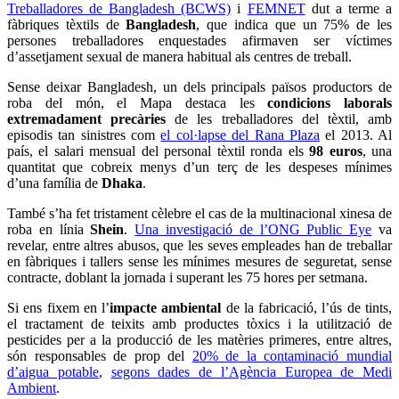
Treballadores de Bangladesh (BCWS)
i
FEMNET
dut a terme a
fàbriques tèxtils de
Bangladesh
, que indica que un 75% de les
persones treballadores enquestades afirmaven ser víctimes
d’assetjament sexual de manera habitual als centres de treball.
Sense deixar Bangladesh, un dels principals països productors de
roba del món, el Mapa destaca les
condicions laborals
extremadament precàries
de les treballadores del tèxtil, amb
episodis tan sinistres com
el col·lapse del Rana Plaza
el 2013. Al
país, el salari mensual del personal tèxtil ronda els
98 euros
, una
quantitat que cobreix menys d’un terç de les despeses mínimes
d’una família de
Dhaka
.
També s’ha fet tristament cèlebre el cas de la multinacional xinesa de
roba en línia
Shein
.
Una investigació de l’ONG Public Eye
va
revelar, entre altres abusos, que les seves empleades han de treballar
en fàbriques i tallers sense les mínimes mesures de seguretat, sense
contracte, doblant la jornada i superant les 75 hores per setmana.
Si ens fixem en l’
impacte ambiental
de la fabricació, l’ús de tints,
el tractament de teixits amb productes tòxics i la utilització de
pesticides per a la producció de les matèries primeres, entre altres,
són responsables de prop del
20% de la contaminació mundial
d’aigua potable
,
segons dades de l’Agència Europea de Medi
Ambient
.