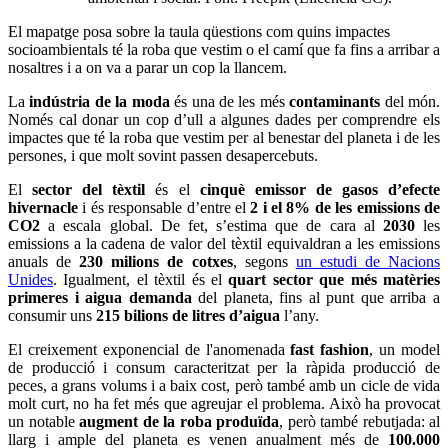
El mapatge posa sobre la taula qüestions com quins impactes
socioambientals té la roba que vestim o el camí que fa fins a arribar a
nosaltres i a on va a parar un cop la llancem.
La
indústria de la moda
és una de les més
contaminants
del món.
Només cal donar un cop d’ull a algunes dades per comprendre els
impactes que té la roba que vestim per al benestar del planeta i de les
persones, i que molt sovint passen desapercebuts.
El
sector del tèxtil
és el
cinquè emissor de gasos d’efecte
hivernacle
i és responsable d’entre el
2 i el 8% de les emissions de
CO2
a escala global. De fet, s’estima que de cara al
2030
les
emissions a la cadena de valor del tèxtil equivaldran a les emissions
anuals de
230 milions de cotxes
, segons
un estudi de Nacions
Unides
. Igualment, el tèxtil és el
quart sector que més matèries
primeres i aigua demanda
del planeta, fins al punt que arriba a
consumir uns
215 bilions de litres d’aigua
l’any.
El creixement exponencial de l'anomenada
fast fashion
, un model
de producció i consum caracteritzat per la ràpida producció de
peces, a grans volums i a baix cost, però també amb un cicle de vida
molt curt, no ha fet més que agreujar el problema. Això ha provocat
un notable
augment de la roba produïda
, però també rebutjada: al
llarg i ample del planeta es venen anualment més de
100.000