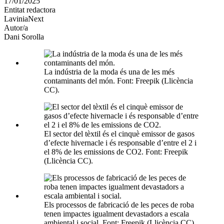
17/01/2025
altres
Entitat redactora
xarxes
LaviniaNext
socials
Autor/a
Dani Sorolla
La indústria de la moda és una de les més
contaminants del món. Font: Freepik (Llicència
CC).
El sector del tèxtil és el cinquè emissor de gasos
d’efecte hivernacle i és responsable d’entre el 2 i
el 8% de les emissions de CO2. Font: Freepik
(Llicència CC).
Els processos de fabricació de les peces de roba
tenen impactes igualment devastadors a escala
ambiental i social. Font: Freepik (Llicència CC).