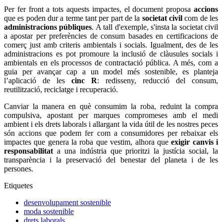
Per fer front a tots aquests impactes, el document proposa
accions
que es poden dur a terme tant per part de la
societat civil
com de les
administracions públiques
. A tall d'exemple, s'insta la societat civil
a apostar per preferències de consum basades en certificacions de
comerç just amb criteris ambientals i socials. Igualment, des de les
administracions es pot promoure la inclusió de clàusules socials i
ambientals en els processos de contractació pública. A més, com a
guia per avançar cap a un model més sostenible, es planteja
l’aplicació de les
cinc R
: redisseny, reducció del consum,
reutilització, reciclatge i recuperació.
Canviar la manera en què consumim la roba, reduint la compra
compulsiva, apostant per marques compromeses amb el medi
ambient i els drets laborals i allargant la vida útil de les nostres peces
són accions que podem fer com a consumidores per rebaixar els
impactes que genera la roba que vestim, alhora que
exigir canvis i
responsabilitat
a una indústria que prioritzi la justícia social, la
transparència i la preservació del benestar del planeta i de les
persones.
Etiquetes
desenvolupament sostenible
moda sostenible
drets laborals