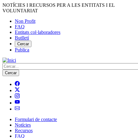
Vés
NOTÍCIES I RECURSOS PER A LES ENTITATS I EL
al
VOLUNTARIAT
contingut
Non Profit
FAQ
Menú
Entitats col·laboradores
del
Butlletí
compte
Cercar
Publica
d'usuari
Cerca
Formulari de contacte
Notícies
Navegació
Recursos
principal
FAQ