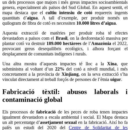
un dels processos que majors i més greus impactes socioambientals
genera, especialment als països del Sud Global. En aquest sentit, el
mapa destaca que el
cultiu intensiu de cotó
requereix ingents
quantitats d’
aigua
. A tall d’exemple, per produir només un
quilogram de fibra de cotó es necessiten
10.000 litres d’aigua
.
Aquesta extracció de matèries per produir roba té efectes
devastadors a països com el
Brasil
, on la desforestació massiva per
plantar cotó va destruir
189.000 hectàrees
de l’
Amazònia
el 2022,
provocant greus desequilibris ecològics, i alhora forçant el
desplaçament de comunitats indígenes i rurals.
Una altra mostra d’aquests impactes té lloc a la
Xina
, que
subministra al voltant d’un
22%
del cotó a nivell mundial, i més
concretament a la província de
Xinjiang
, on la seva extracció s’ha
vinculat directament al treball forçós de persones de l’ètnia
uigur
.
Fabricació tèxtil: abusos laborals i
contaminació global
Els processos de
fabricació
de les peces de roba tenen impactes
igualment devastadors a escala ambiental i social. El Mapa destaca
un alt percentatge d’
assetjament sexual
en la fabricació. Així ho fa
palès un estudi del 2020 del
Centre de Solidaritat de les