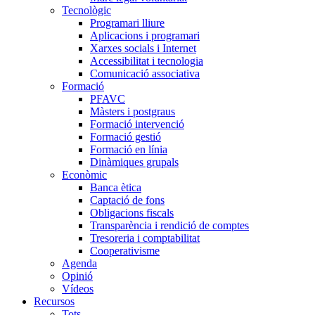
Tecnològic
Programari lliure
Aplicacions i programari
Xarxes socials i Internet
Accessibilitat i tecnologia
Comunicació associativa
Formació
PFAVC
Màsters i postgraus
Formació intervenció
Formació gestió
Formació en línia
Dinàmiques grupals
Econòmic
Banca ètica
Captació de fons
Obligacions fiscals
Transparència i rendició de comptes
Tresoreria i comptabilitat
Cooperativisme
Agenda
Opinió
Vídeos
Recursos
Tots