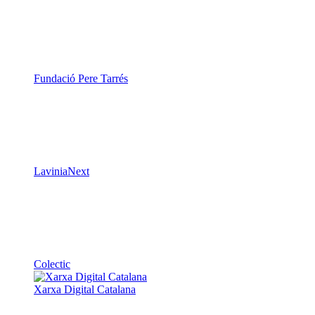
Fundació Pere Tarrés
LaviniaNext
Colectic
Xarxa Digital Catalana
Minyons Escoltes i Guies de Catalunya