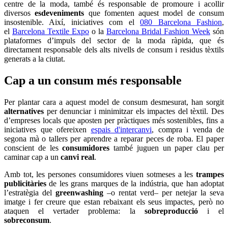
centre de la moda, també és responsable de promoure i acollir
diversos
esdeveniments
que fomenten aquest model de consum
insostenible. Així, iniciatives com el
080 Barcelona Fashion
,
el
Barcelona Textile Expo
o la
Barcelona Bridal Fashion Week
són
plataformes d’impuls del sector de la moda ràpida, que és
directament responsable dels alts nivells de consum i residus tèxtils
generats a la ciutat.
Cap a un consum més responsable
Per plantar cara a aquest model de consum desmesurat, han sorgit
alternatives
per denunciar i minimitzar els impactes del tèxtil. Des
d’empreses locals que aposten per pràctiques més sostenibles, fins a
iniciatives que ofereixen
espais d'intercanvi
, compra i venda de
segona mà o tallers per aprendre a reparar peces de roba. El paper
conscient de les
consumidores
també juguen un paper clau per
caminar cap a un
canvi real
.
Amb tot, les persones consumidores viuen sotmeses a les
trampes
publicitàries
de les grans marques de la indústria, que han adoptat
l’estratègia del
greenwashing
–o rentat verd– per netejar la seva
imatge i fer creure que estan rebaixant els seus impactes, però no
ataquen el vertader problema: la
sobreproducció
i el
sobreconsum
.