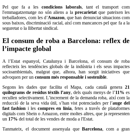
Pel que fa a les
condicions laborals
, tant el transport com
l'emmagatzematge no són aliens a la
precarietat
que pateixen les
treballadores, com les d’
Amazon
, que han denunciat situacions com
sous baixos, discriminació racial, així com mancances pel que fa a la
seguretat o la llibertat sindical.
El consum de roba a Barcelona: reflex de
l’impacte global
A l’Estat espanyol, Catalunya i Barcelona, el consum de roba
reflecteix les tendències globals de la indústria i els seus impactes
socioambientals, malgrat que, alhora, han sorgit iniciatives que
advoquen per un
consum més responsable i sostenible
.
Segons les dades que facilita el Mapa, cada català genera
21
quilograms de residus tèxtils l’any
, dels quals menys de l’
11%
es
recullen selectivament. L’increment de la demanda roba, així com la
reducció de la seva vida útil, s’han vist potenciades per l’
auge del
fast fashion
i les
compres en línia
, fetes a través de plataformes
digitals com Shein o Amazon, entre moltes altres, que ja representen
un
17%
del total de les vendes de moda a l'Estat.
Tanmateix, el document assenyala que
Barcelona
, com a gran