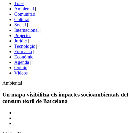
del
Totes
|
menú
Ambiental
|
de
Comunitari
|
portals
Cultural
|
Social
|
Internacional
|
Projectes
|
Jurídic
|
Tecnològic
|
Formació
|
Econòmic
|
Agenda
|
Opinió
|
Vídeos
Àmbit
Ambiental
de
la
Un mapa visibilitza els impactes socioambientals del
notícia
consum tèxtil de Barcelona
Comparteix
Compartir
en