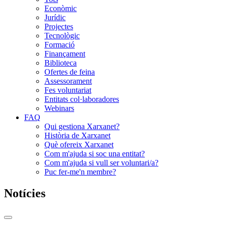
Econòmic
Jurídic
Projectes
Tecnològic
Formació
Finançament
Biblioteca
Ofertes de feina
Assessorament
Fes voluntariat
Entitats col·laboradores
Webinars
FAQ
Qui gestiona Xarxanet?
Història de Xarxanet
Què ofereix Xarxanet
Com m'ajuda si soc una entitat?
Com m'ajuda si vull ser voluntari/a?
Puc fer-me'n membre?
Notícies
Commutador