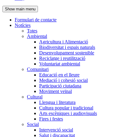
de
Show main menu
l'encapçalament
Formulari de contacte
Notícies
Navegació
Totes
principal
Ambiental
Agricultura i Alimentació
Biodiversitat i espais naturals
Desenvolupament sostenible
Reciclatge i reutilització
Voluntariat ambiental
Comunitari
Educació en el lleure
Mediació i cohesió social
Participació ciutadana
Moviment veïnal
Cultural
Llengua i literatura
Cultura popular i tradicional
Arts escèniques i audiovisuals
Fires i festes
Social
Intervenció social
Salut i discapacitat