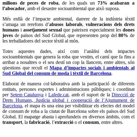
milions de peces de roba
, de les quals un
73% acabaran a
l’abocador
, amb el desastre socioambiental que això suposa.
Més enllà de l’impacte ambiental, darrere de la indústria tèxtil
s’amaga un rerefons d’
abusos laborals
,
vulneracions dels drets
humans
i
assetjament sexual
que pateixen especialment les
dones
joves
de països del Sud Global, que representen prop del
80%
de
les treballadores del sector tèxtil al món.
Totes aquestes dades, així com l’anàlisi dels impactes
socioambientals que genera la roba que vestim, el camí que fa fins a
arribar a nosaltres o el seu destí un cop la llancem, entre altres, són
qüestions que recull el
Mapa d’impactes socials i ambientals al
Sud Global del consum de moda i tèxtil de Barcelona
.
Elaborat de manera col·laborativa amb la participació de diferents
entitats, persones expertes i administracions públiques; i coordinat
per
Setem Catalunya
i
Lafede.cat
, amb el suport de la
Direcció de
Drets Humans, Justícia global i cooperació de l’Ajuntament de
Barcelona
, el mapa és una eina per visibilitzar els efectes del model
de consum de roba a la ciutat de Barcelona sobre els països del Sud
Global. El mapatge abasta i aprofundeix en diversos àmbits, com el
transport
, la
fabricació
, l’
extracció
o el
consum
, entre altres.