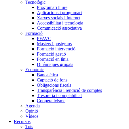
Tecnològic
Programari lliure
Aplicacions i programari
Xarxes socials i Internet
Accessibilitat i tecnologia
Comunicació associativa
Formació
PFAVC
Màsters i postgraus
Formació intervenció
Formació gestió
Formació en línia
Dinàmiques grupals
Econòmic
Banca ètica
Captació de fons
Obligacions fiscals
Transparència i rendició de comptes
Tresoreria i comptabilitat
Cooperativisme
Agenda
Opinió
Vídeos
Recursos
Tots