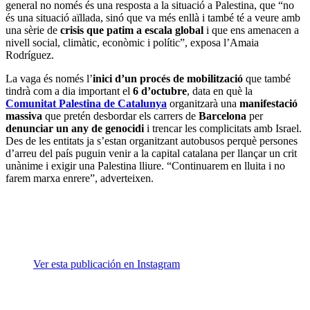
general no només és una resposta a la situació a Palestina, que “no
és una situació aïllada, sinó que va més enllà i també té a veure amb
una sèrie de
crisis que patim a escala global
i que ens amenacen a
nivell social, climàtic, econòmic i polític”, exposa l’Amaia
Rodríguez.
La vaga és només l’
inici d’un procés de mobilització
que també
tindrà com a dia important el
6 d’octubre
, data en què la
Comunitat Palestina de Catalunya
organitzarà una
manifestació
massiva
que pretén desbordar els carrers de
Barcelona
per
denunciar un any de genocidi
i trencar les complicitats amb Israel.
Des de les entitats ja s’estan organitzant autobusos perquè persones
d’arreu del país puguin venir a la capital catalana per llançar un crit
unànime i exigir una Palestina lliure. “Continuarem en lluita i no
farem marxa enrere”, adverteixen.
Ver esta publicación en Instagram