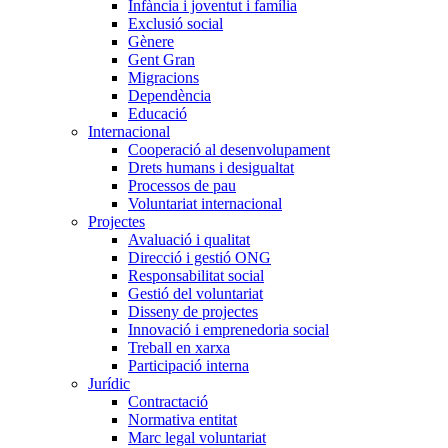
Infància i joventut i família
Exclusió social
Gènere
Gent Gran
Migracions
Dependència
Educació
Internacional
Cooperació al desenvolupament
Drets humans i desigualtat
Processos de pau
Voluntariat internacional
Projectes
Avaluació i qualitat
Direcció i gestió ONG
Responsabilitat social
Gestió del voluntariat
Disseny de projectes
Innovació i emprenedoria social
Treball en xarxa
Participació interna
Jurídic
Contractació
Normativa entitat
Marc legal voluntariat