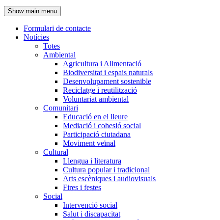
de
Show main menu
l'encapçalament
Formulari de contacte
Notícies
Navegació
Totes
principal
Ambiental
Agricultura i Alimentació
Biodiversitat i espais naturals
Desenvolupament sostenible
Reciclatge i reutilització
Voluntariat ambiental
Comunitari
Educació en el lleure
Mediació i cohesió social
Participació ciutadana
Moviment veïnal
Cultural
Llengua i literatura
Cultura popular i tradicional
Arts escèniques i audiovisuals
Fires i festes
Social
Intervenció social
Salut i discapacitat