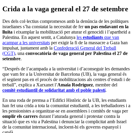
Crida a la vaga general el 27 de setembre
Des dels col·lectius compromesos amb la denúncia de les polítiques
israelianes s’ha constatat la necessitat de fer
un pas endavant en la
lluita
i eixamplar la mobilització per aturar el genocidi i l’apartheid a
Palestina. En aquest sentit, a Catalunya
les
estudiants
que van
acampar a les universitats
per exigir la fi de la massacre a Gaza han
impulsat, juntament amb la
Confederació General del Treball
(CGT)
, una
convocatòria de vaga general per Palestina el 27 de
setembre
.
“Després de l’acampada a la universitat i d’aconseguir les demandes
que vam fer a la Universitat de Barcelona (UB), la vaga general és
el següent pas en el procés de mobilitzacions als centres d’estudi i de
treball”, explica a Xarxanet l’
Amaia Rodríguez
, membre del
comitè estudiantil de solidaritat amb el poble palestí
.
En una roda de premsa a l’Edifici Històric de la UB, les estudiants
han fet una crida a tota la comunitat estudiantil, a les treballadores i a
les pensionistes a organitzar-se en assemblees i comitès de vaga per
omplir els carrers
durant l’aturada general i protestar contra la
situació que es viu a Palestina i denunciar la complicitat amb Israel
de la comunitat internacional, incloent-hi els governs espanyol i
català.