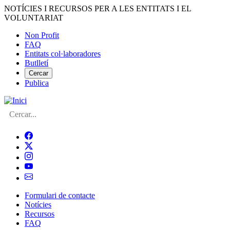
Vés
NOTÍCIES I RECURSOS PER A LES ENTITATS I EL
al
VOLUNTARIAT
contingut
Non Profit
FAQ
Menú
Entitats col·laboradores
del
Butlletí
compte
Cercar
Publica
d'usuari
Cerca
Formulari de contacte
Notícies
Navegació
Recursos
principal
FAQ