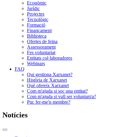
Econòmic
Jurídic
Projectes
Tecnològic
Formació
Finançament
Biblioteca
Ofertes de feina
Assessorament
Fes voluntariat
Entitats col·laboradores
Webinars
FAQ
Qui gestiona Xarxanet?
Història de Xarxanet
Què ofereix Xarxanet
Com m'ajuda si soc una entitat?
Com m'ajuda si vull ser voluntari/a?
Puc fer-me'n membre?
Notícies
Commutador
del