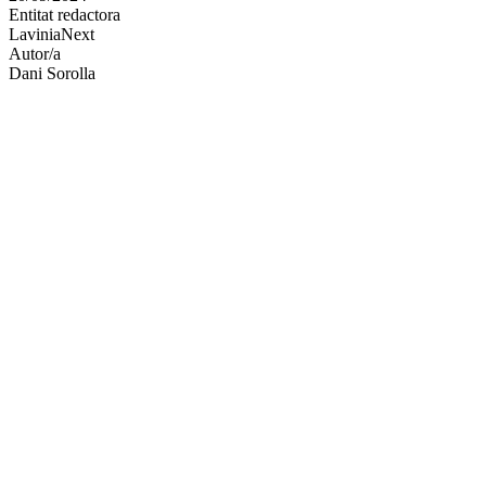
Entitat redactora
xarxes
LaviniaNext
socials
Autor/a
Dani Sorolla