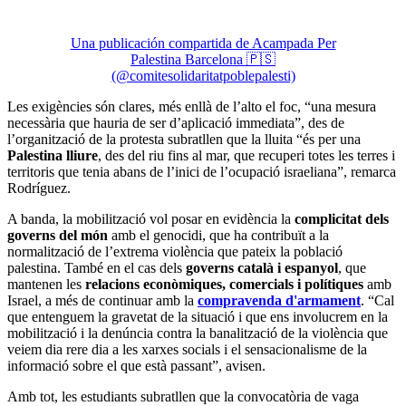
Una publicación compartida de Acampada Per
Palestina Barcelona 🇵🇸
(@comitesolidaritatpoblepalesti)
Les exigències són clares, més enllà de l’alto el foc, “una mesura
necessària que hauria de ser d’aplicació immediata”, des de
l’organització de la protesta subratllen que la lluita “és per una
Palestina lliure
, des del riu fins al mar, que recuperi totes les terres i
territoris que tenia abans de l’inici de l’ocupació israeliana”, remarca
Rodríguez.
A banda, la mobilització vol posar en evidència la
complicitat dels
governs del món
amb el genocidi, que ha contribuït a la
normalització de l’extrema violència que pateix la població
palestina. També en el cas dels
governs català i espanyol
, que
mantenen les
relacions econòmiques, comercials i polítiques
amb
Israel, a més de continuar amb la
compravenda d'armament
. “Cal
que entenguem la gravetat de la situació i que ens involucrem en la
mobilització i la denúncia contra la banalització de la violència que
veiem dia rere dia a les xarxes socials i el sensacionalisme de la
informació sobre el que està passant”, avisen.
Amb tot, les estudiants subratllen que la convocatòria de vaga