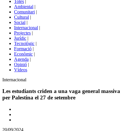
Totes
|
menú
Ambiental
|
de
Comunitari
|
portals
Cultural
|
Social
|
Internacional
|
Projectes
|
Jurídic
|
Tecnològic
|
Formació
|
Econòmic
|
Agenda
|
Opinió
|
Vídeos
Àmbit
Internacional
de
la
Les estudiants criden a una vaga general massiva
notícia
per Palestina el 27 de setembre
Comparteix
Compartir
en
20/09/2024
altres