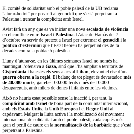
El comitè de solidaritat amb el poble palestí de la UB reclama
“aturar-ho tot” per posar fi al genocidi que s’està perpetrant a
Palestina i trencar la complicitat amb Israel.
Aviat farà un any que es va iniciar una nova
escalada de violència
en el conflicte entre
Israel
i
Palestina
. L’atac de Hamàs del 7
d’octubre va servir de pretext a Israel per extremar el
genocidi
i la
política d’extermini
que l’Estat hebreu ha perpetuat des de fa
dècades contra la població palestina.
Lluny d’aturar-se, en les últimes setmanes Israel no només ha
mantingut l’ofensiva a
Gaza
, sinó que l’ha ampliat a territoris de
Cisjordània
i ha estès els seus atacs al
Líban
, elevant el risc d’una
guerra oberta a la regió
. El balanç de tot plegat és devastador:
més
de 40.000 morts
, gairebé 100.000 ferits i més de 10.000
desapareguts, amb milers de dones i infants entre les víctimes.
Això no hauria estat possible sense la inacció i, per tant, la
complicitat amb Israel
de bona part de la comunitat internacional,
amb els
Estats Units
, la
Unió Europea
i el
Regne Unit
al
capdavant. Malgrat la lluita activa i la mobilització del moviment
internacional de solidaritat amb el poble palestí, cada cop és més
gran el perill de caure en la
normalització de la barbàrie
que s’està
perpetrant a Palestina.