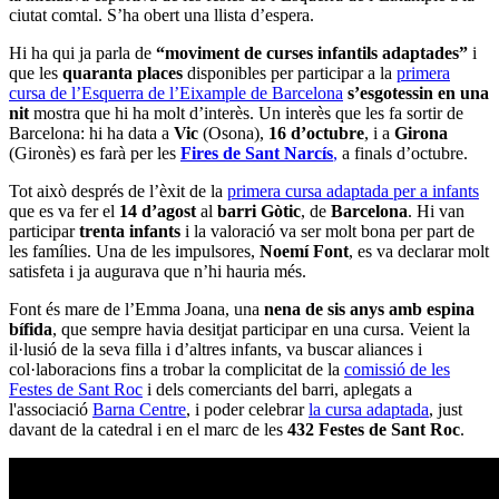
ciutat comtal. S’ha obert una llista d’espera.
Hi ha qui ja parla de
“moviment de curses infantils adaptades”
i
que les
quaranta places
disponibles per participar a la
primera
cursa de l’Esquerra de l’Eixample de Barcelona
s’esgotessin en una
nit
mostra que hi ha molt d’interès. Un interès que les fa sortir de
Barcelona: hi ha data a
Vic
(Osona),
16 d’octubre
, i a
Girona
(Gironès) es farà per les
Fires de Sant Narcís
,
a finals d’octubre.
Tot això després de l’èxit de la
primera cursa adaptada per a infants
que es va fer el
14 d’agost
al
barri Gòtic
, de
Barcelona
. Hi van
participar
trenta infants
i la valoració va ser molt bona per part de
les famílies. Una de les impulsores,
Noemí Font
, es va declarar molt
satisfeta i ja augurava que n’hi hauria més.
Font és mare de l’Emma Joana, una
nena de sis anys amb espina
bífida
, que sempre havia desitjat participar en una cursa. Veient la
il·lusió de la seva filla i d’altres infants, va buscar aliances i
col·laboracions fins a trobar la complicitat de la
comissió de les
Festes de Sant Roc
i dels comerciants del barri, aplegats a
l'associació
Barna Centre
, i poder celebrar
la cursa adaptada
, just
davant de la catedral i en el marc de les
432 Festes de Sant Roc
.