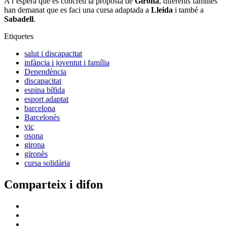
A l’espera que es concreti la proposta de
Girona
, diferents famílies
han demanat que es faci una cursa adaptada a
Lleida
i també a
Sabadell
.
Etiquetes
salut i discapacitat
infància i joventut i família
Dependència
discapacitat
espina bífida
esport adaptat
barcelona
Barcelonès
vic
osona
girona
gironès
cursa solidària
Comparteix i difon