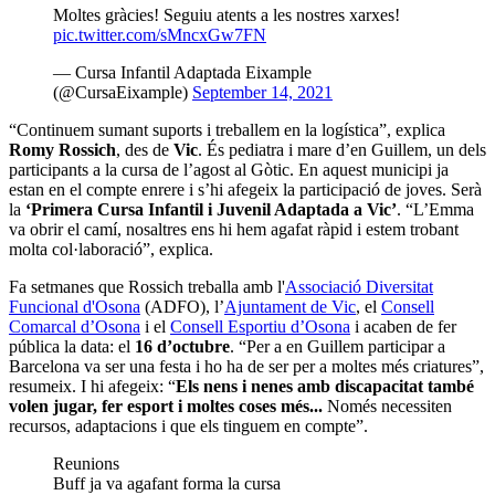
Moltes gràcies! Seguiu atents a les nostres xarxes!
pic.twitter.com/sMncxGw7FN
— Cursa Infantil Adaptada Eixample
(@CursaEixample)
September 14, 2021
“Continuem sumant suports i treballem en la logística”, explica
Romy Rossich
, des de
Vic
. És pediatra i mare d’en Guillem, un dels
participants a la cursa de l’agost al Gòtic. En aquest municipi ja
estan en el compte enrere i s’hi afegeix la participació de joves. Serà
la
‘Primera Cursa Infantil i Juvenil Adaptada a Vic’
. “L’Emma
va obrir el camí, nosaltres ens hi hem agafat ràpid i estem trobant
molta col·laboració”, explica.
Fa setmanes que Rossich treballa amb l'
Associació Diversitat
Funcional d'Osona
(ADFO), l’
Ajuntament de Vic
, el
Consell
Comarcal d’Osona
i el
Consell Esportiu d’Osona
i acaben de fer
pública la data: el
16 d’octubre
. “Per a en Guillem participar a
Barcelona va ser una festa i ho ha de ser per a moltes més criatures”,
resumeix. I hi afegeix: “
Els nens i nenes amb discapacitat també
volen jugar, fer esport i moltes coses més...
Només necessiten
recursos, adaptacions i que els tinguem en compte”.
Reunions
Buff ja va agafant forma la cursa