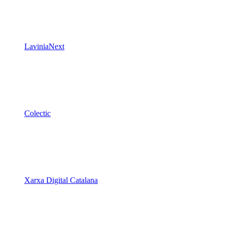
LaviniaNext
Colectic
Xarxa Digital Catalana