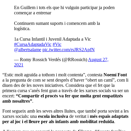
En Guillem i tots els que hi vulguin participar ja poden
començar a entrenar
Continuem sumant suports i comencem amb la
logística.
1a Cursa Infantil i Juvenil Adaptada a Vic
#CursaAdaptadaVic
#Vic
@albertsalame
pic.twitter.com/rsJRS2ApfN
— Romy Rossich Verdés (@RRossich)
August 27,
2021
“Estic molt agraïda a tothom i molt contenta”, contesta
Noemí Font
a la pregunta de com se sent després d’haver “obert un camí”, com li
diuen des de les noves iniciatives. Considera que el fet que la
primera cursa s’anés fent gran a través de les xarxes socials va ser un
encert:
“Compartir el procés va fer que molta gent empatitzés
amb nosaltres”
.
Font segueix amb les seves altres lluites, que també porta sovint a les
xarxes socials: una
escola inclusiva
de veritat i
més espais adaptats
per al joc i el lleure per als infants amb mobilitat reduïda
.