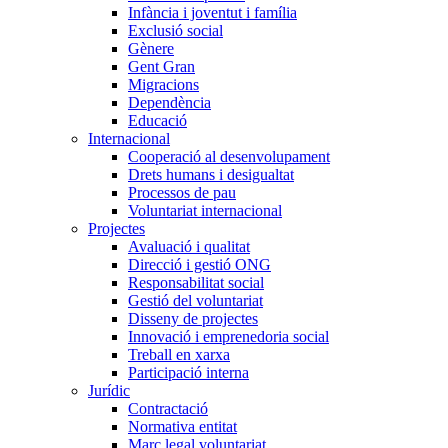
Infància i joventut i família
Exclusió social
Gènere
Gent Gran
Migracions
Dependència
Educació
Internacional
Cooperació al desenvolupament
Drets humans i desigualtat
Processos de pau
Voluntariat internacional
Projectes
Avaluació i qualitat
Direcció i gestió ONG
Responsabilitat social
Gestió del voluntariat
Disseny de projectes
Innovació i emprenedoria social
Treball en xarxa
Participació interna
Jurídic
Contractació
Normativa entitat
Marc legal voluntariat