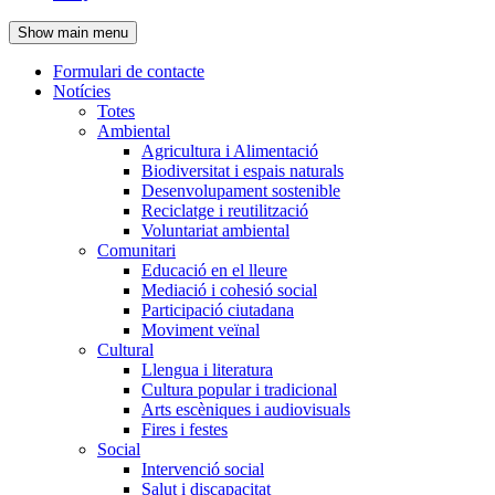
de
Show main menu
l'encapçalament
Formulari de contacte
Notícies
Navegació
Totes
principal
Ambiental
Agricultura i Alimentació
Biodiversitat i espais naturals
Desenvolupament sostenible
Reciclatge i reutilització
Voluntariat ambiental
Comunitari
Educació en el lleure
Mediació i cohesió social
Participació ciutadana
Moviment veïnal
Cultural
Llengua i literatura
Cultura popular i tradicional
Arts escèniques i audiovisuals
Fires i festes
Social
Intervenció social
Salut i discapacitat