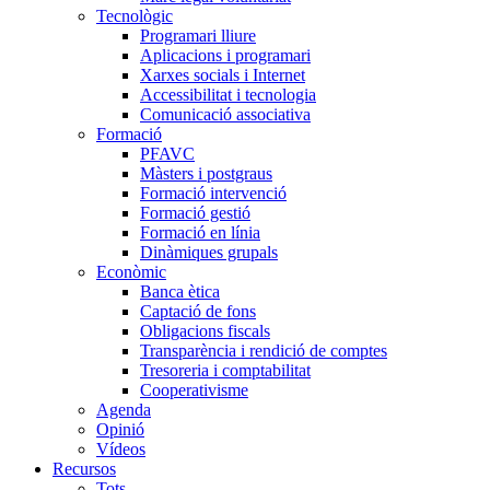
Tecnològic
Programari lliure
Aplicacions i programari
Xarxes socials i Internet
Accessibilitat i tecnologia
Comunicació associativa
Formació
PFAVC
Màsters i postgraus
Formació intervenció
Formació gestió
Formació en línia
Dinàmiques grupals
Econòmic
Banca ètica
Captació de fons
Obligacions fiscals
Transparència i rendició de comptes
Tresoreria i comptabilitat
Cooperativisme
Agenda
Opinió
Vídeos
Recursos
Tots