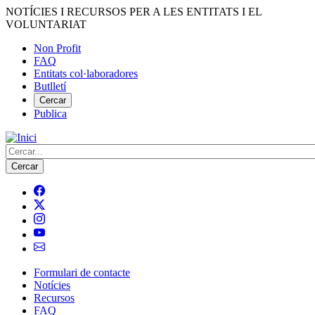
Vés
NOTÍCIES I RECURSOS PER A LES ENTITATS I EL
al
VOLUNTARIAT
contingut
Non Profit
FAQ
Menú
Entitats col·laboradores
del
Butlletí
compte
Cercar
Publica
d'usuari
Cerca
Formulari de contacte
Notícies
Navegació
Recursos
principal
FAQ