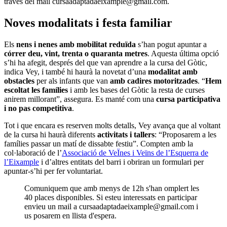
través del mail cursaadaptadaeixample@gmail.com.
Noves modalitats i festa familiar
Els
nens i nenes amb mobilitat reduïda
s’han pogut apuntar a
córrer deu, vint, trenta o quaranta metres
. Aquesta última opció
s’hi ha afegit, després del que van aprendre a la cursa del Gòtic,
indica Vey, i també hi haurà la novetat d’una
modalitat amb
obstacles
per als infants que van
amb cadires motoritzades
. “
Hem
escoltat les famílies
i amb les bases del Gòtic la resta de curses
anirem millorant”, assegura. Es manté com una
cursa participativa
i no pas competitiva
.
Tot i que encara es reserven molts detalls, Vey avança que al voltant
de la cursa hi haurà diferents
activitats i tallers
: “Proposarem a les
famílies passar un matí de dissabte festiu”. Compten amb la
col·laboració de l’
Associació de VeÏnes i Veïns de l’Esquerra de
l’Eixample
i d’altres entitats del barri i obriran un formulari per
apuntar-s’hi per fer voluntariat.
Comuniquem que amb menys de 12h s'han omplert les
40 places disponibles. Si esteu interessats en participar
envieu un mail a cursaadaptadaeixample@gmail.com i
us posarem en llista d'espera.