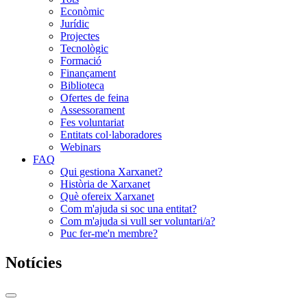
Econòmic
Jurídic
Projectes
Tecnològic
Formació
Finançament
Biblioteca
Ofertes de feina
Assessorament
Fes voluntariat
Entitats col·laboradores
Webinars
FAQ
Qui gestiona Xarxanet?
Història de Xarxanet
Què ofereix Xarxanet
Com m'ajuda si soc una entitat?
Com m'ajuda si vull ser voluntari/a?
Puc fer-me'n membre?
Notícies
Commutador