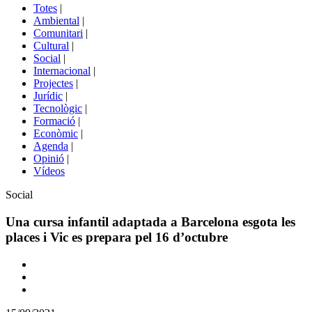
del
Totes
|
menú
Ambiental
|
de
Comunitari
|
portals
Cultural
|
Social
|
Internacional
|
Projectes
|
Jurídic
|
Tecnològic
|
Formació
|
Econòmic
|
Agenda
|
Opinió
|
Vídeos
Àmbit
Social
de
la
Una cursa infantil adaptada a Barcelona esgota les
notícia
places i Vic es prepara pel 16 d’octubre
Comparteix
Compartir
en