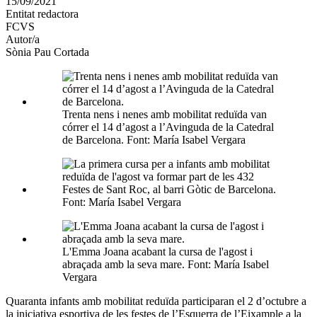
15/09/2021
altres
Entitat redactora
xarxes
FCVS
socials
Autor/a
Sònia Pau Cortada
Trenta nens i nenes amb mobilitat reduïda van
córrer el 14 d’agost a l’Avinguda de la Catedral
de Barcelona. Font: María Isabel Vergara
Font: María Isabel Vergara
L'Emma Joana acabant la cursa de l'agost i
abraçada amb la seva mare. Font: María Isabel
Vergara
Quaranta infants amb mobilitat reduïda participaran el 2 d’octubre a
la iniciativa esportiva de les festes de l’Esquerra de l’Eixample a la