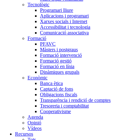
Tecnològic
Programari lliure
Aplicacions i programari
Xarxes socials i Internet
Accessibilitat i tecnologia
Comunicació associativa
Formació
PFAVC
Màsters i postgraus
Formació intervenció
Formació gestió
Formació en línia
Dinàmiques grupals
Econòmic
Banca ètica
Captació de fons
Obligacions fiscals
Transparència i rendició de comptes
Tresoreria i comptabilitat
Cooperativisme
Agenda
Opinió
Vídeos
Recursos
Tots