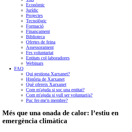
Econòmic
Jurídic
Projectes
Tecnològic
Formació
Finançament
Biblioteca
Ofertes de feina
Assessorament
Fes voluntariat
Entitats col·laboradores
Webinars
FAQ
Qui gestiona Xarxanet?
Història de Xarxanet
Què ofereix Xarxanet
Com m'ajuda si soc una entitat?
Com m'ajuda si vull ser voluntari/a?
Puc fer-me'n membre?
Més que una onada de calor: l’estiu en
emergència climàtica