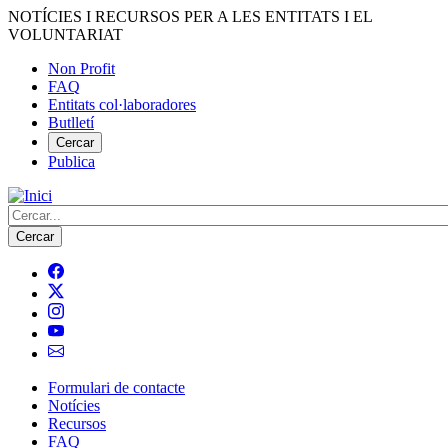
Vés
NOTÍCIES I RECURSOS PER A LES ENTITATS I EL
al
VOLUNTARIAT
contingut
Non Profit
FAQ
Menú
Entitats col·laboradores
del
Butlletí
compte
Cercar
Publica
d'usuari
Cerca
Formulari de contacte
Notícies
Navegació
Recursos
principal
FAQ