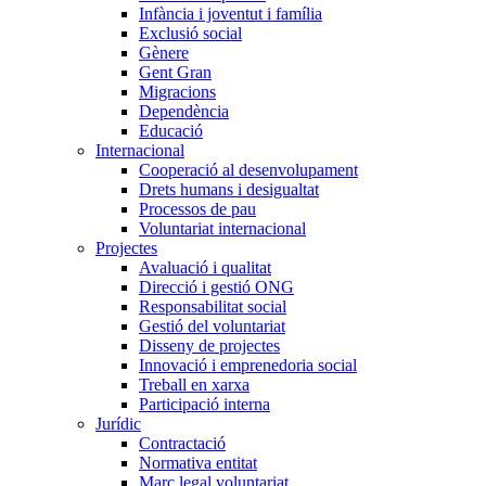
Infància i joventut i família
Exclusió social
Gènere
Gent Gran
Migracions
Dependència
Educació
Internacional
Cooperació al desenvolupament
Drets humans i desigualtat
Processos de pau
Voluntariat internacional
Projectes
Avaluació i qualitat
Direcció i gestió ONG
Responsabilitat social
Gestió del voluntariat
Disseny de projectes
Innovació i emprenedoria social
Treball en xarxa
Participació interna
Jurídic
Contractació
Normativa entitat
Marc legal voluntariat