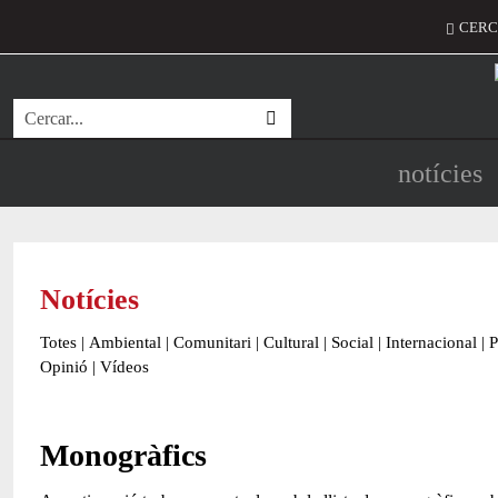
Vés al contingut
Menú d
CERC
Cerca
Navegació
notícies
Notícies
Totes
|
Ambiental
|
Comunitari
|
Cultural
|
Social
|
Internacional
|
P
Opinió
|
Vídeos
Monogràfics