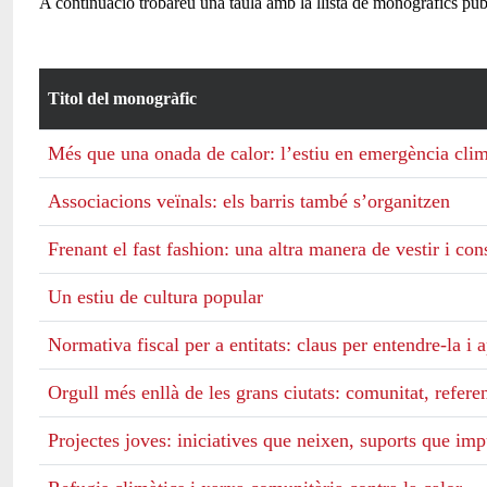
A continuació trobareu una taula amb la llista de monogràfics publi
Titol del monogràfic
Una taula amb una llista dels títols dels monogràfics publicats fi
Més que una onada de calor: l’estiu en emergència clim
Associacions veïnals: els barris també s’organitzen
Frenant el fast fashion: una altra manera de vestir i co
Un estiu de cultura popular
Normativa fiscal per a entitats: claus per entendre-la i a
Orgull més enllà de les grans ciutats: comunitat, referent
Projectes joves: iniciatives que neixen, suports que im