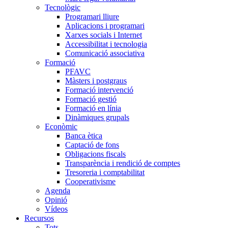
Tecnològic
Programari lliure
Aplicacions i programari
Xarxes socials i Internet
Accessibilitat i tecnologia
Comunicació associativa
Formació
PFAVC
Màsters i postgraus
Formació intervenció
Formació gestió
Formació en línia
Dinàmiques grupals
Econòmic
Banca ètica
Captació de fons
Obligacions fiscals
Transparència i rendició de comptes
Tresoreria i comptabilitat
Cooperativisme
Agenda
Opinió
Vídeos
Recursos
Tots