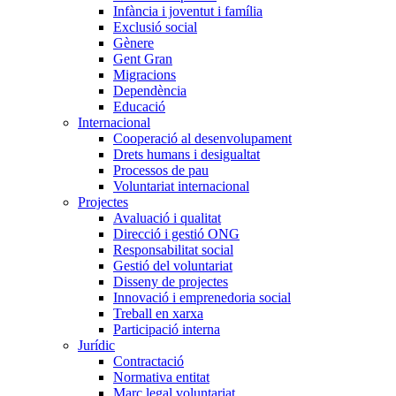
Infància i joventut i família
Exclusió social
Gènere
Gent Gran
Migracions
Dependència
Educació
Internacional
Cooperació al desenvolupament
Drets humans i desigualtat
Processos de pau
Voluntariat internacional
Projectes
Avaluació i qualitat
Direcció i gestió ONG
Responsabilitat social
Gestió del voluntariat
Disseny de projectes
Innovació i emprenedoria social
Treball en xarxa
Participació interna
Jurídic
Contractació
Normativa entitat
Marc legal voluntariat