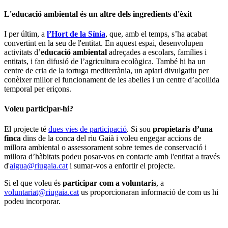
L'educació ambiental és un altre dels ingredients d'èxit
I per últim, a
l’Hort de la Sínia
, que, amb el temps, s’ha acabat
convertint en la seu de l'entitat. En aquest espai, desenvolupen
activitats d’
educació ambiental
adreçades a escolars, famílies i
entitats, i fan difusió de l’agricultura ecològica. També hi ha un
centre de cria de la tortuga mediterrània, un apiari divulgatiu per
conèixer millor el funcionament de les abelles i un centre d’acollida
temporal per eriçons.
Voleu participar-hi?
El projecte té
dues vies de participació
. Si sou
propietaris d’una
finca
dins de la conca del riu Gaià i voleu engegar accions de
millora ambiental o assessorament sobre temes de conservació i
millora d’hàbitats podeu posar-vos en contacte amb l'entitat a través
d'
aigua@riugaia.cat
i sumar-vos a enfortir el projecte.
Si el que voleu és
participar com a voluntaris
, a
voluntariat@riugaia.cat
us proporcionaran informació de com us hi
podeu incorporar.