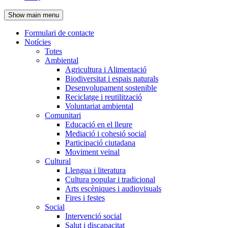
de
Show main menu
l'encapçalament
Formulari de contacte
Notícies
Navegació
Totes
principal
Ambiental
Agricultura i Alimentació
Biodiversitat i espais naturals
Desenvolupament sostenible
Reciclatge i reutilització
Voluntariat ambiental
Comunitari
Educació en el lleure
Mediació i cohesió social
Participació ciutadana
Moviment veïnal
Cultural
Llengua i literatura
Cultura popular i tradicional
Arts escèniques i audiovisuals
Fires i festes
Social
Intervenció social
Salut i discapacitat