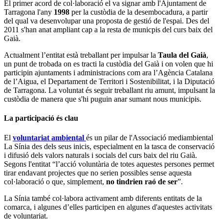
El primer acord de col·laboració el va signar amb l'Ajuntament de
Tarragona l'any
1998
per la custòdia de la desembocadura, a partir
del qual va desenvolupar una proposta de gestió de l'espai. Des del
2011 s'han anat ampliant cap a la resta de municpis del curs baix del
Gaià.
Actualment l’entitat està treballant per impulsar la
Taula del Gaià
,
un punt de trobada on es tracti la custòdia del Gaià i on volen que hi
participin ajuntaments i administracions com ara l’Agència Catalana
de l’Aigua, el Departament de Territori i Sostenibilitat, i la Diputació
de Tarragona. La voluntat és seguir treballant riu amunt, impulsant la
custòdia de manera que s'hi puguin anar sumant nous municipis.
La participació és clau
El
voluntariat ambiental
és un pilar de l'Associació mediambiental
La Sínia des dels seus inicis, especialment en la tasca de conservació
i difusió dels valors naturals i socials del curs baix del riu Gaià.
Segons l'entitat “l’acció voluntària de totes aquestes persones permet
tirar endavant projectes que no serien possibles sense aquesta
col·laboració o que, simplement,
no tindrien raó de ser
”.
La Sínia també col·labora activament amb diferents entitats de la
comarca, i algunes d’elles participen en algunes d'aquestes activitats
de voluntariat.