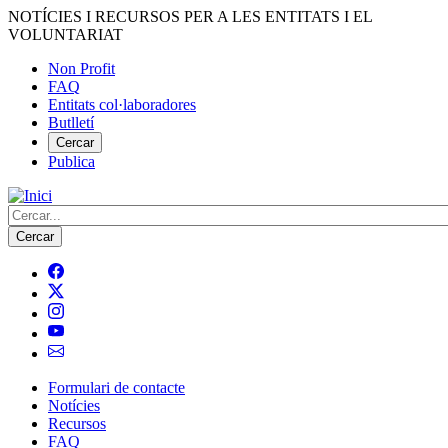
Vés
NOTÍCIES I RECURSOS PER A LES ENTITATS I EL
al
VOLUNTARIAT
contingut
Non Profit
FAQ
Menú
Entitats col·laboradores
del
Butlletí
compte
Cercar
Publica
d'usuari
Cerca
Formulari de contacte
Notícies
Navegació
Recursos
principal
FAQ