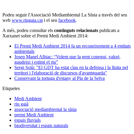
Podeu seguir l'Associació Mediambiental La Sínia a través del seu
web
www.riugaia.cat
i el seu
facebook
.
A més, podeu consultar els
continguts relacionats
publicats a
Xarxanet sobre el Premi Medi Ambient 2014:
El Premi Medi Ambient 2014 fa un reconeixement a 4 entitats
ambientals
Josep Manel Albiac: “Volem que la gent conegui, valori,
gaudeixi i estimi el riu”
Sergi Solà: "El GDT ha estat clau en la defensa i la lluita pel
territori i l'elaboració de discursos d'avantguarda"
Conservant la tortuga d'estany al Pla de la Selva
Etiquetes
Medi Ambient
riu gaià
associació mediambiental la sínia
premi Medi Ambient
espais fluvials
biodiversitat i espais naturals