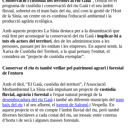
Conservació i custòdia del territori al riu Gaià
”, centrat en el
programa de custòdia i conservació del riu Gaià i el seu àmbit
fluvial, sobretot en el tram baix del riu, així com la gestió de l'Hort
de la Sínia, un centre on es combina l'educació ambiental i la
producció agrària ecològica.
Amb aquests projectes La Sínia destaca per a la dinamització que
està fent per aconseguir la conservació del riu Gaià i
implicar-hi a
tots els actors del territori
, des de les administracions a les
persones, passant per les entitats i les empreses. En aquest sentit, la
Xarxa de Custòdia del Territori, a la qual pertany l'entitat, el
considera un “projecte de custòdia exemplar”.
Conservar el riu és també vetllar pel patrimoni agrari i forestal
de l'entorn
Amb el títol, “El Gaià, custòdia del territori”, l'Associació
Mediambiental La Sínia està impulsant un projecte de
custòdia
fluvial, agrària i forestal
a l'espai natural protegit de la
desembocadura del riu Gaià
i també als diferents municipis del
tram
baix del riu
i al seu afluent, el
torrent de Salomó
i Vespella. En
aquest projecte es té en compte l’àmbit fluvial del riu, però també
diverses hectàrees a cada costat del riu, un mosaic entre conreus
d’horta i de secà i algunes masses forestals.