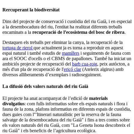
Rercuperant la biodiversitat
Dins del projecte de conservació i custòdia del riu Gaià, i en especial
a la desembocadura del riu, l'entitat ha realitzat diferents treballs
encaminats a la
recuperació de l’ecosistema del bosc de ribera
.
Destaquen els treballs per eliminar la canya, la recuperació de la
tortuga de rierol
que actualment ja es torna a reproduir en aquest
espai natural i també estudis de
mamífers
i seguiments de fauna com
ara el SOOC d'ocells o el CBMS de papallones. També ha iniciat un
ambiciós projecte de recuperació del
barb cua-roig
, peix autòcton, a
més d'un pla de recuperació de l'
eriçó clar
(Atelerix algirus) amb
diversos alliberaments d’exemplars i radioseguiment.
La difusió dels valors naturals del riu Gaià
El projecte ha anat acompanyat de l’edició de
materials
divulgatius
: com fulls informatius sobre els espais naturals i flora i
fauna de la zona, plafons informatius en diferents espais de custòdia,
dues guies com l"'Itinerari naturalístic per la reserva de la fauna
salvatge de la desembocadura del riu Gaià" i fins a tres contes sobre
els valors naturals del riu Gaià, com "La Geneta Isona descobreix el
riu Gaià" i els beneficis de l’agricultura ecològica.