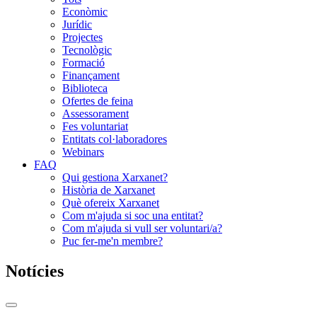
Econòmic
Jurídic
Projectes
Tecnològic
Formació
Finançament
Biblioteca
Ofertes de feina
Assessorament
Fes voluntariat
Entitats col·laboradores
Webinars
FAQ
Qui gestiona Xarxanet?
Història de Xarxanet
Què ofereix Xarxanet
Com m'ajuda si soc una entitat?
Com m'ajuda si vull ser voluntari/a?
Puc fer-me'n membre?
Notícies
Commutador