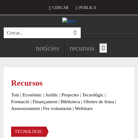
Vés al contingut
Menú del compte d'usuari
CERCAR
PUBLICA
Cerca
Navegació principal de l'encapç
notícies
recursos
Show main menu
Recursos
Tots
|
Econòmic
|
Jurídic
|
Projectes
|
Tecnològic
|
Formació
|
Finançament
|
Biblioteca
|
Ofertes de feina
|
Assessorament
|
Fes voluntariat
|
Webinars
Àmbit
TECNOLÒGIC