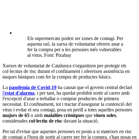
Els supermercats poden ser zones de contagi. Per
aquesta raó, la xarxa de voluntariat ofereix anar a
fer la compra per a les persones més vulnerables
al virus. Font: Pixabay
Xarxes de voluntariat de Catalunya s'organitzen per protegir els
col·lectius de risc durant el confinament i ofereixen assistència en
tasques bàsiques com fer la compra de productes bàsics.
La
pandèmia de Covid-19
ha causat que el govern central declari
l'
estat d'alarma
, i per tant, ha quedat prohibit sortir al carrer amb
l'excepció d'anar a treballar o comprar productes de primera
necessitat. El confinament, tot i tractar d'assegurar la contenció del
virus i evitar el seu contagi, posa en perill a totes aquelles persones
majors de 65
o amb
malalties cròniques
que
viuen soles
,
considerades
col·lectiu de risc
davant la situació.
Per tal d'evitar que aquestes persones es posin a si mateixes en risc
de contagi a l'hora de sortir al carrer per fer la compra, s'han posat en