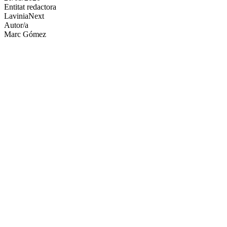
Entitat redactora
xarxes
LaviniaNext
socials
Autor/a
Marc Gómez