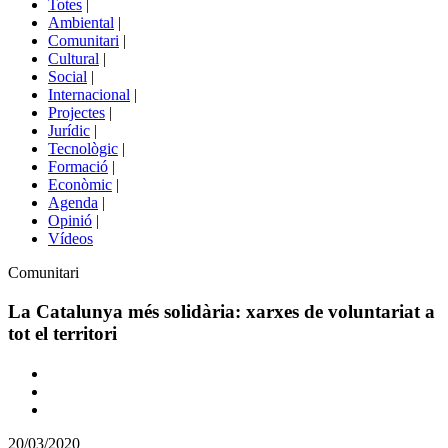
Totes
|
menú
Ambiental
|
de
Comunitari
|
portals
Cultural
|
Social
|
Internacional
|
Projectes
|
Jurídic
|
Tecnològic
|
Formació
|
Econòmic
|
Agenda
|
Opinió
|
Vídeos
Àmbit
Comunitari
de
la
La Catalunya més solidària: xarxes de voluntariat a
notícia
tot el territori
Comparteix
Compartir
en
20/03/2020
altres