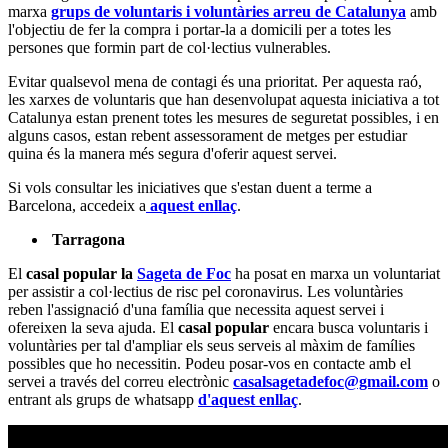
marxa
grups de voluntaris i voluntàries arreu de Catalunya
amb
l'objectiu de fer la compra i portar-la a domicili per a totes les
persones que formin part de col·lectius vulnerables.
Evitar qualsevol mena de contagi és una prioritat. Per aquesta raó,
les xarxes de voluntaris que han desenvolupat aquesta iniciativa a tot
Catalunya estan prenent totes les mesures de seguretat possibles, i en
alguns casos, estan rebent assessorament de metges per estudiar
quina és la manera més segura d'oferir aquest servei.
Si vols consultar les iniciatives que s'estan duent a terme a
Barcelona, accedeix a
aquest enllaç
.
Tarragona
El
casal popular
la
Sageta de Foc
ha posat en marxa un voluntariat
per assistir a col·lectius de risc pel coronavirus. Les voluntàries
reben l'assignació d'una família que necessita aquest servei i
ofereixen la seva ajuda. El
casal popular
encara busca voluntaris i
voluntàries per tal d'ampliar els seus serveis al màxim de famílies
possibles que ho necessitin. Podeu posar-vos en contacte amb el
servei a través del correu electrònic
casalsagetadefoc@gmail.com
o
entrant als grups de whatsapp
d'aquest enllaç
.