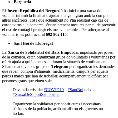
Berguedà
El
Jovent República del Berguedà
ha iniciat una xarxa de
voluntariat amb la finalitat d'ajudar a la gent gran amb la compra i
altres encàrrecs. Tot i que actualment no s'ha registrat cap cas de
coronavirus a la comarca, s'estan prenent mesures per tal de prevenir
el risc de contagi i protegir els més vulnerables. Per adreçar-se als
voluntaris, es pot trucar al
692 802 115
.
Sant Boi de Llobregat
La
Xarxa de Solidaritat del Baix Empordà
, impulsada per joves
de la comarca, estan organitzant grups de voluntaris i voluntàries per
oferir ajuda a qui ho necessiti durant la situació de confinament.
S'han creat diversos grups de
Telegram
per organitzar les demandes
que reben: compra d'aliments, medicaments, cangurs per aquells
pares i mares que han de treballar, acompanyament telefònic per
persones grans que viuen soles...
Davant la crisi del
#COVID19
a
#SantBoi
neix la
#XarxaDeSuportSantboiana
.
Organitzem la solidaritat per cobrir cures i necessitats
bàsiques de la població, arribant allà on els governs no
ho fan.