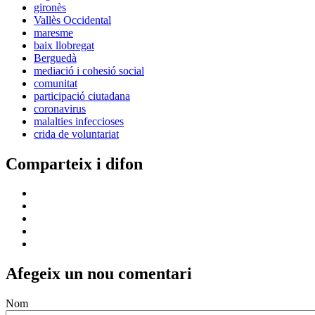
gironès
Vallès Occidental
maresme
baix llobregat
Berguedà
mediació i cohesió social
comunitat
participació ciutadana
coronavirus
malalties infeccioses
crida de voluntariat
Comparteix i difon
Afegeix un nou comentari
Nom