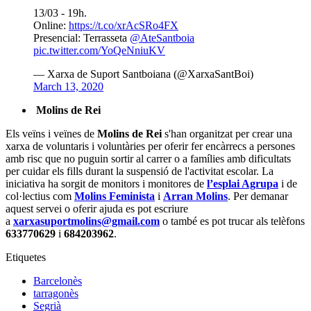
13/03 - 19h.
Online:
https://t.co/xrAcSRo4FX
Presencial: Terrasseta
@AteSantboia
pic.twitter.com/YoQeNniuKV
— Xarxa de Suport Santboiana (@XarxaSantBoi)
March 13, 2020
Molins de Rei
Els veïns i veïnes de
Molins de Rei
s'han organitzat per crear una
xarxa de voluntaris i voluntàries per oferir fer encàrrecs a persones
amb risc que no puguin sortir al carrer o a famílies amb dificultats
per cuidar els fills durant la suspensió de l'activitat escolar. La
iniciativa ha sorgit de monitors i monitores de
l’esplai Agrupa
i de
col·lectius com
Molins Feminista
i
Arran Molins
. Per demanar
aquest servei o oferir ajuda es pot escriure
a
xarxasuportmolins@gmail.com
o també es pot trucar als telèfons
633770629
i
684203962
.
Etiquetes
Barcelonès
tarragonès
Segrià