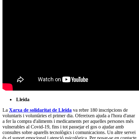
Lleida
La
Xarxa de solidaritat de Lleida
va rebre 180 inscripcions de
voluntaris i voluntàries el primer dia. Ofereixen ajuda a l'hora d'anar
a fer la compra d'aliments i medicaments per aquelles persones més
vulnerables al Covid-19, fins i tot passejar el gos o ajudar amb
consultes sobre aparells tecnològics i comunicacions. Un altre servei
és el suport emocional i atenció psicològica. Per posar-se en contacte