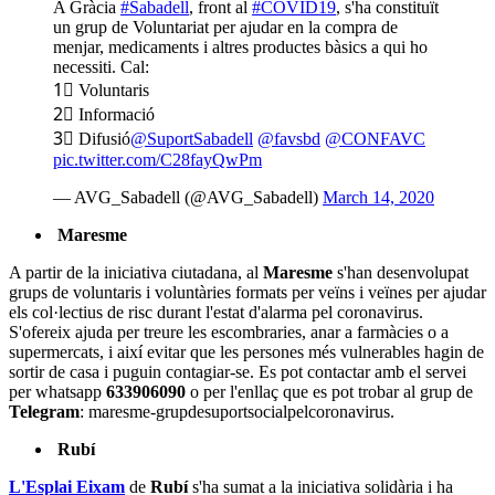
A Gràcia
#Sabadell
, front al
#COVID19
, s'ha constituït
un grup de Voluntariat per ajudar en la compra de
menjar, medicaments i altres productes bàsics a qui ho
necessiti. Cal:
1⃣ Voluntaris
2⃣ Informació
3⃣ Difusió
@SuportSabadell
@favsbd
@CONFAVC
pic.twitter.com/C28fayQwPm
— AVG_Sabadell (@AVG_Sabadell)
March 14, 2020
Maresme
A partir de la iniciativa ciutadana, al
Maresme
s'han desenvolupat
grups de voluntaris i voluntàries formats per veïns i veïnes per ajudar
els col·lectius de risc durant l'estat d'alarma pel coronavirus.
S'ofereix ajuda per treure les escombraries, anar a farmàcies o a
supermercats, i així evitar que les persones més vulnerables hagin de
sortir de casa i puguin contagiar-se. Es pot contactar amb el servei
per whatsapp
633906090
o per l'enllaç que es pot trobar al grup de
Telegram
: maresme-grupdesuportsocialpelcoronavirus.
Rubí
L'Esplai Eixam
de
Rubí
s'ha sumat a la iniciativa solidària i ha