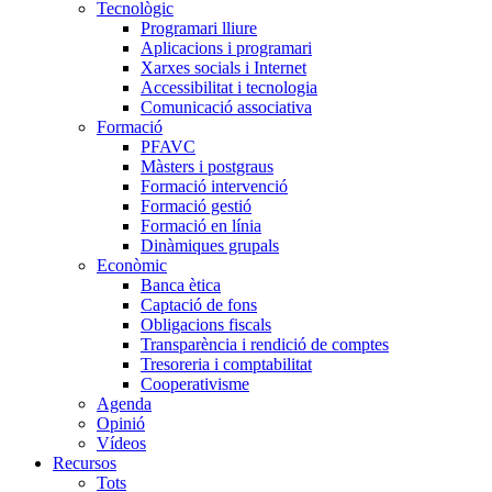
Tecnològic
Programari lliure
Aplicacions i programari
Xarxes socials i Internet
Accessibilitat i tecnologia
Comunicació associativa
Formació
PFAVC
Màsters i postgraus
Formació intervenció
Formació gestió
Formació en línia
Dinàmiques grupals
Econòmic
Banca ètica
Captació de fons
Obligacions fiscals
Transparència i rendició de comptes
Tresoreria i comptabilitat
Cooperativisme
Agenda
Opinió
Vídeos
Recursos
Tots