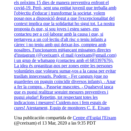
els pròxims 15 dies de manera preventiva enfront el
covid-19. Però, sent una entitat juvenil que treballa amb
l'objectiu d'educar i transformar la societat, volem
posar-nos a disposició degut a que l'excepcionalitat del
context implica que la solidaritat ho sigui tot. La nostra
proposta és que, si sou joves i esteu sanes, ens
contacteu per a col·laborar amb la causa i que, si
pertanyeu a un col·lectiu d'alt risc o teniu infants a
càrrec i no teniu amb qui deixar-los, compteu amb
nosaltres. Funcionarem mitjançant missatges directes
d'instagram (@ceeixam), el mail (ceeixam@gmail.com)
i un grup de whatsapp (contacteu amb el 683397676).
La idea és organitzar-nos per zones entre les persones
voluntàries que volgueu sumar-vos a la causa per evitar
trasllats innecessaris. Podem: - Fer cangurs (que no
guarderies on puguin coincidir diversos infants). - Anar
a fer la compra. - Passejar mascotes. - Qualsevol tasca
que es pugui realitzar seguint mesures preventives i
pugui ajudar! Repetim, tot respectant totes les
indicacions i mesures! Cuidem-nos i fem espais de
cures! Atentament, Equip de monitores C. E. Eixam
Una publicación compartida de
Centre d'Esplai l'Eixam
(@ceeixam) el 13 Mar, 2020 a las 9:35 PDT