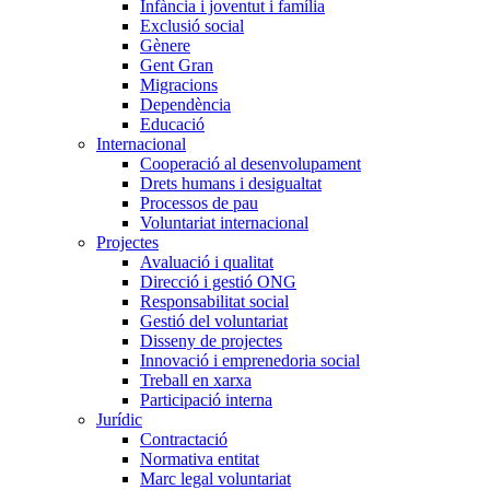
Infància i joventut i família
Exclusió social
Gènere
Gent Gran
Migracions
Dependència
Educació
Internacional
Cooperació al desenvolupament
Drets humans i desigualtat
Processos de pau
Voluntariat internacional
Projectes
Avaluació i qualitat
Direcció i gestió ONG
Responsabilitat social
Gestió del voluntariat
Disseny de projectes
Innovació i emprenedoria social
Treball en xarxa
Participació interna
Jurídic
Contractació
Normativa entitat
Marc legal voluntariat