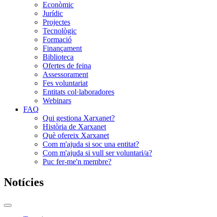
Econòmic
Jurídic
Projectes
Tecnològic
Formació
Finançament
Biblioteca
Ofertes de feina
Assessorament
Fes voluntariat
Entitats col·laboradores
Webinars
FAQ
Qui gestiona Xarxanet?
Història de Xarxanet
Què ofereix Xarxanet
Com m'ajuda si soc una entitat?
Com m'ajuda si vull ser voluntari/a?
Puc fer-me'n membre?
Notícies
Commutador
del