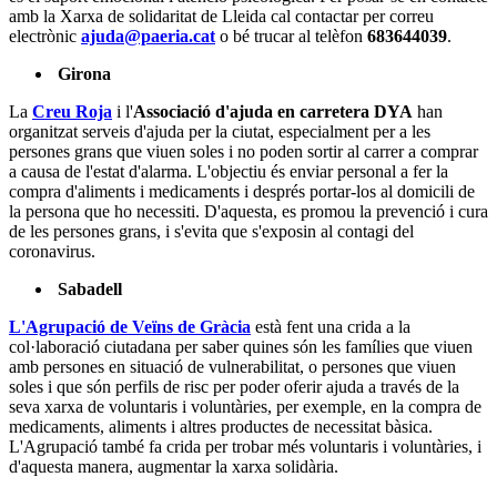
amb la Xarxa de solidaritat de Lleida cal contactar per correu
electrònic
ajuda@paeria.cat
o bé trucar al telèfon
683644039
.
Girona
La
Creu Roja
i l'
Associació d'ajuda en carretera DYA
han
organitzat serveis d'ajuda per la ciutat, especialment per a les
persones grans que viuen soles i no poden sortir al carrer a comprar
a causa de l'estat d'alarma. L'objectiu és enviar personal a fer la
compra d'aliments i medicaments i després portar-los al domicili de
la persona que ho necessiti. D'aquesta, es promou la prevenció i cura
de les persones grans, i s'evita que s'exposin al contagi del
coronavirus.
Sabadell
L'Agrupació de Veïns de Gràcia
està fent una crida a la
col·laboració ciutadana per saber quines són les famílies que viuen
amb persones en situació de vulnerabilitat, o persones que viuen
soles i que són perfils de risc per poder oferir ajuda a través de la
seva xarxa de voluntaris i voluntàries, per exemple, en la compra de
medicaments, aliments i altres productes de necessitat bàsica.
L'Agrupació també fa crida per trobar més voluntaris i voluntàries, i
d'aquesta manera, augmentar la xarxa solidària.