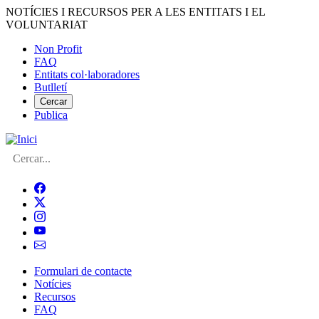
Vés
NOTÍCIES I RECURSOS PER A LES ENTITATS I EL
al
VOLUNTARIAT
contingut
Non Profit
FAQ
Menú
Entitats col·laboradores
del
Butlletí
compte
Cercar
Publica
d'usuari
Cerca
Formulari de contacte
Notícies
Navegació
Recursos
principal
FAQ