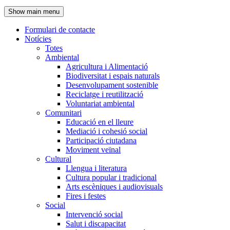
de
Show main menu
l'encapçalament
Formulari de contacte
Notícies
Navegació
Totes
principal
Ambiental
Agricultura i Alimentació
Biodiversitat i espais naturals
Desenvolupament sostenible
Reciclatge i reutilització
Voluntariat ambiental
Comunitari
Educació en el lleure
Mediació i cohesió social
Participació ciutadana
Moviment veïnal
Cultural
Llengua i literatura
Cultura popular i tradicional
Arts escèniques i audiovisuals
Fires i festes
Social
Intervenció social
Salut i discapacitat