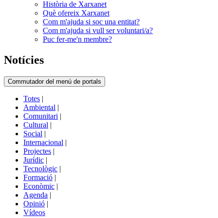
Història de Xarxanet
Què ofereix Xarxanet
Com m'ajuda si soc una entitat?
Com m'ajuda si vull ser voluntari/a?
Puc fer-me'n membre?
Notícies
Commutador del menú de portals
Totes
|
Ambiental
|
Comunitari
|
Cultural
|
Social
|
Internacional
|
Projectes
|
Jurídic
|
Tecnològic
|
Formació
|
Econòmic
|
Agenda
|
Opinió
|
Vídeos