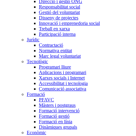
Direcció i gestió ONG
Responsabilitat social
Gestió del voluntariat
Disseny de projectes
Innovació i emprenedoria social
Treball en xarxa
Participació interna
Jurídic
Contractació
Normativa entitat
Marc legal voluntariat
Tecnològic
Programari lliure
Aplicacions i programari
Xarxes socials i Internet
Accessibilitat i tecnologia
Comunicació associativa
Formació
PFAVC
Màsters i postgraus
Formació intervenció
Formació gestió
Formació en línia
Dinàmiques grupals
Econòmic