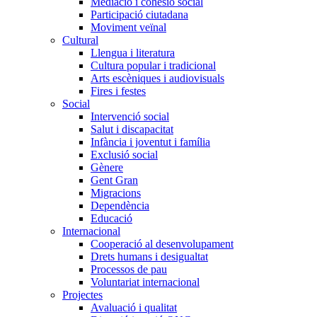
Mediació i cohesió social
Participació ciutadana
Moviment veïnal
Cultural
Llengua i literatura
Cultura popular i tradicional
Arts escèniques i audiovisuals
Fires i festes
Social
Intervenció social
Salut i discapacitat
Infància i joventut i família
Exclusió social
Gènere
Gent Gran
Migracions
Dependència
Educació
Internacional
Cooperació al desenvolupament
Drets humans i desigualtat
Processos de pau
Voluntariat internacional
Projectes
Avaluació i qualitat