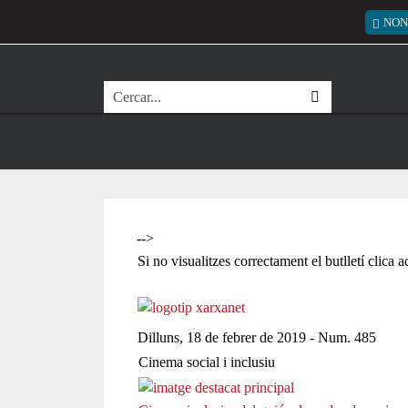
Vés al contingut
Menú
NON
Cerca
-->
Si no visualitzes correctament el butlletí clica 
Dilluns, 18 de febrer de 2019 - Num. 485
Cinema social i inclusiu