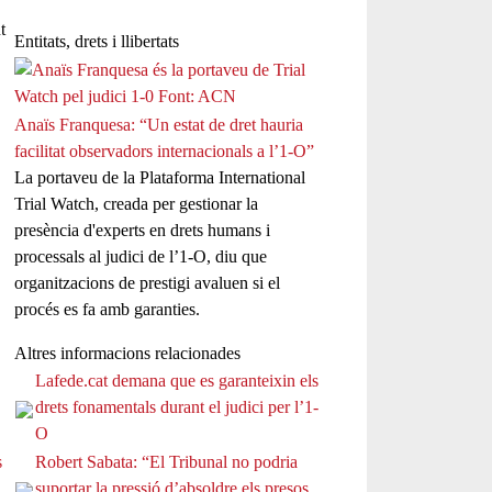
t
Entitats, drets i llibertats
Anaïs Franquesa: “Un estat de dret hauria
facilitat observadors internacionals a l’1-O”
La portaveu de la Plataforma International
Trial Watch, creada per gestionar la
presència d'experts en drets humans i
processals al judici de l’1-O, diu que
organitzacions de prestigi avaluen si el
procés es fa amb garanties.
Altres informacions relacionades
Lafede.cat demana que es garanteixin els
drets fonamentals durant el judici per l’1-
O
s
Robert Sabata: “El Tribunal no podria
suportar la pressió d’absoldre els presos