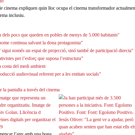
ió
 de cinema expliquen quin lloc ocupa el cinema transformador actualmen
nema inclusiu.
 dels pocs que queden en pobles de menys de 5.000 habitants"
’home continua salvant la dona protagonista”
' sigui només un espai de projecció, sinó també de participació directa"
vistes per l’esforç que suposa l’estructura”
 a costa del medi ambient
ducció audiovisual referent per a les entitats socials”
e la pantalla a través del cinema
eines digitals per organitzar el
Jesús Oliver: "La gent ve a ajudar, però
19
quan acaben senten que han estat ells el
ençar l’any amb una bona
ajudats”