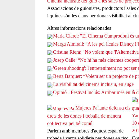
Cinema inclusiu: del guió a les sales de projecc
Associacions de guionistes, productors i sales
i quines són les claus per donar visibilitat al ci
Altres informacions relacionades
Maria Claret: "El Cinema Camprodoní és un
Marga Almirall: “A les pel·lícules Disney l
Cristina Riera: "No volem que 'l'Alternativa
Josep Calle: “No hi ha més cinemes cooperati
'Green shooting': l'entreteniment no pot ser
Berta Barquer: “Volem ser un projecte de pro
La visibilitat del cinema inclusiu, en auge
Opinió - Festival Inclús: Arribar més enllà d
Mujeres Pa'lante defensa els
drets de les dones i treballa de manera
10 
col·lectiva pel bé comú
20
Parlem amb membres d'aquest espai de
Com
trobada i xarxa solidària per dones en risc