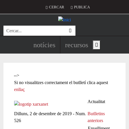
Vés al contingut
Menú del compte d'usuari
CERCAR
PUBLICA
Cerca
Navegació principal de l'encapç
notícies
recursos
Show main menu
-->
Si no visualitzes correctament el butlletí clica aquest
enllaç
Actualitat
Dilluns, 2 de desembre de 2019 - Num.
Butlletins
526
anteriors
Envelliment