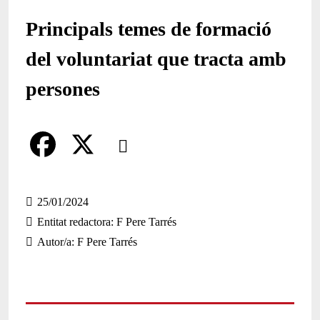
Principals temes de formació
del voluntariat que tracta amb
persones
Comparteix
Compartir en altres xarxes socials
F
X
a
25/01/2024
Entitat redactora
F Pere Tarrés
c
Autor/a
F Pere Tarrés
e
b
o