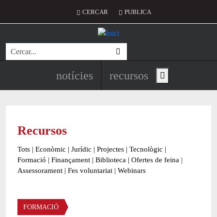
Vés al contingut
Menú del compte d'usuari
CERCAR
PUBLICA
Cerca
Navegació principal de l'encapç
notícies
recursos
Show main menu
Recursos
Tots
|
Econòmic
|
Jurídic
|
Projectes
|
Tecnològic
|
Formació
|
Finançament
|
Biblioteca
|
Ofertes de feina
|
Assessorament
|
Fes voluntariat
|
Webinars
Àmbit
FORMACIÓ