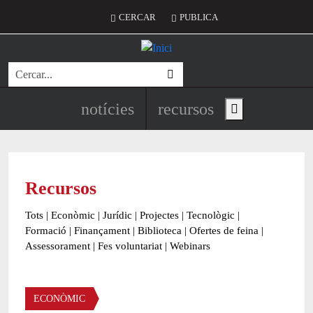
Vés al contingut
Menú del compte d'usuari
CERCAR
PUBLICA
Cerca
Navegació principal de l'encapç
notícies
recursos
Show main menu
Recursos
Tots
|
Econòmic
|
Jurídic
|
Projectes
|
Tecnològic
|
Formació
|
Finançament
|
Biblioteca
|
Ofertes de feina
|
Assessorament
|
Fes voluntariat
|
Webinars
Àmbit
ECONÒMIC