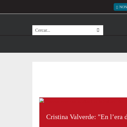
Vés al contingut
Notícies destacades
Recursos destacats principals
Recursos destacats
Menú
NON
Cerca
Xarxanet - Entitats i vol
Cristina Valverde: "En l’era 