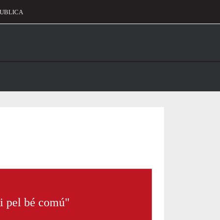
UBLICA
alament
or
ui pel bé comú"