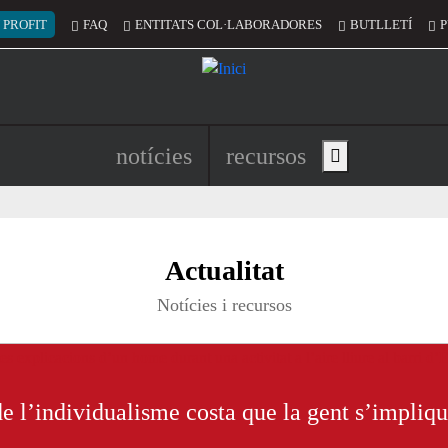
 del compte d'usuari
 PROFIT
FAQ
ENTITATS COL·LABORADORES
BUTLLETÍ
P
Navegació principal de l'encapç
notícies
recursos
Show main menu
untariat de Catalunya per un món mill
Actualitat
Notícies i recursos
de l’individualisme costa que la gent s’impliq