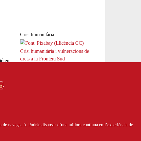
Crisi humanitària
Crisi humanitària i vulneracions de
drets a la Frontera Sud
ió en
Entitats defensores de drets humans
censuren les devolucions en calent i
reclamen un canvi urgent en les
es
polítiques migratòries.
Altres informacions relacionades
Toni Guirao: “S’està perdent la
memòria del poble sahrauí”
a de navegació. Podràs disposar d’una millora contínua en l’experiència de
Finançaments
XX Convocatòria d'ajuts