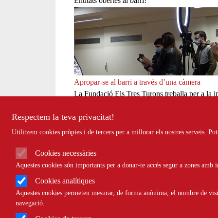
Entitats obertes al barri!
Apropar-se al barri a través d’una càmera
La Fundació Els Tres Turons treballa per a la i
projectes comunitaris. En descobrim un de ben e
Respectem la teva privacitat!
Altres informacions relacionades
Utilitzem cookies pròpies i de tercers per a millorar els nostres serveis. P
Òscar Esteban: "Compartint i cooperant ane
Jacob Muñoz: “L’educació amb mirada comunit
Cookies necessàries
Ro Cuevas: "Nou Barris és territori d'acollida 
Aquestes cookies són importants per a donar-te accés segur a zones amb in
Helena Simón: "La nostra mirada queda buida 
Cookies analítiques
El pla comunitari de Sagrada Família: les virtu
Aquestes cookies permeten mesurar, de forma anònima, el nombre de visite
La ‘Trinicanya’ o com conèixer el barri per la
navegació.
8 eines tecnològiques per treballar en xarxa (