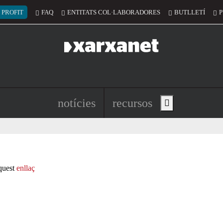
 del compte d'usuari
 PROFIT
FAQ
ENTITATS COL·LABORADORES
BUTLLETÍ
P
Navegació principal de l'encapç
notícies
recursos
Show main menu
aquest
enllaç