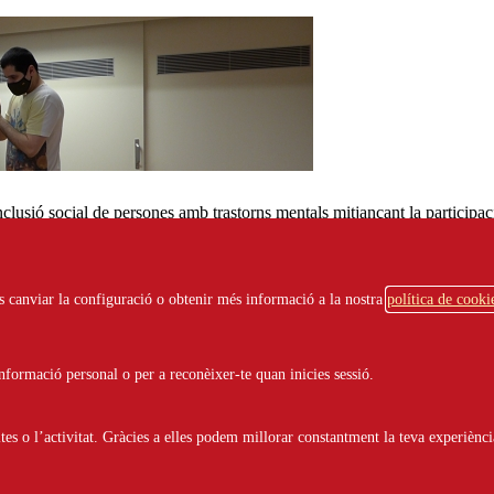
nclusió social de persones amb trastorns mentals mitjançant la participac
special enfocat a l’intercanvi intergeneracional.
ots canviar la configuració o obtenir més informació a la nostra
política de cooki
m més lluny que competint"
ària incrementa els aprenentatges de la infància"
i es percep en el seu teixit associatiu"
formació personal o per a reconèixer-te quan inicies sessió.
si no escoltem i valorem l’experiència dels veïns i veïnes"
ts del treball en xarxa al barri
s o l’activitat. Gràcies a elles podem millorar constantment la teva experiènci
 festa major
també de programari lliure)