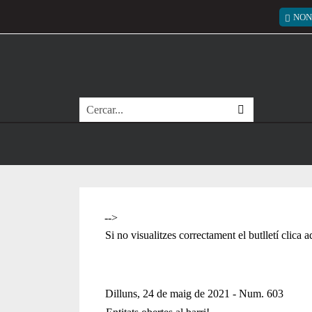
Vés al contingut
Menú
NON
Cerca
-->
Si no visualitzes correctament el butlletí clica 
Dilluns, 24 de maig de 2021 - Num. 603