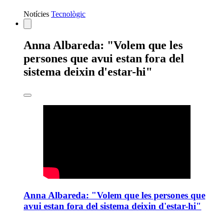
Notícies
Tecnològic
Estàs
Anna Albareda: "Volem que les
veient:
persones que avui estan fora del
sistema deixin d'estar-hi"
Anna Albareda: "Volem que les persones que
avui estan fora del sistema deixin d'estar-hi"