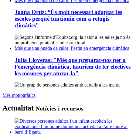
Més que una onada de calor: l’estiu en emergència climàtica
Joana Ortiz: “És molt necessari adaptar les
escoles perquè funcionin com a refugis
climàtics”
Més que una onada de calor: l’estiu en emergència climàtica
Júlia Lloveras: "Més que preparar-nos per a
l’emergència climàtica, hauríem de fer efectives
les mesures per aturar-la"
Més monogràfics
Xarxanet
Actualitat
Notícies i recursos
-
Entitats
i