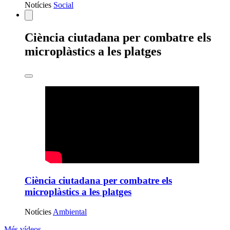
Notícies
Social
Estàs
Ciència ciutadana per combatre els
veient:
microplàstics a les platges
Ciència ciutadana per combatre els
microplàstics a les platges
Notícies
Ambiental
Més vídeos