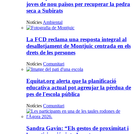
joves de nou països per recuperar la pedra
seca a Subirats
Notícies
Ambiental
La FCD reclama una resposta integral al
desallotjament de Montjuïc centrada en els
drets de les persones
Notícies
Comunitari
Equitat.org alerta que la planificació
educativa actual pot agreujar la pèrdua de
pes de l'escola pública
Notícies
Comunitari
Sandra Gavin: “Els gestos de proximitat i