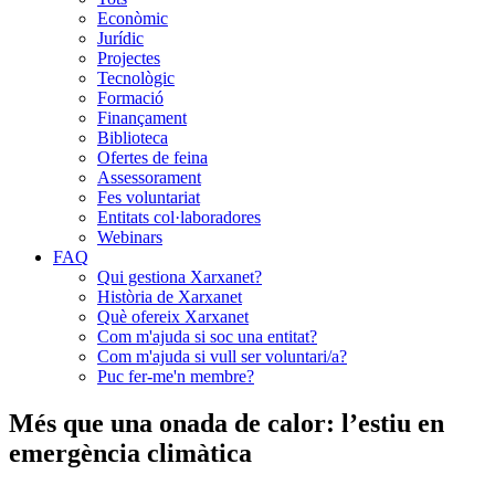
Econòmic
Jurídic
Projectes
Tecnològic
Formació
Finançament
Biblioteca
Ofertes de feina
Assessorament
Fes voluntariat
Entitats col·laboradores
Webinars
FAQ
Qui gestiona Xarxanet?
Història de Xarxanet
Què ofereix Xarxanet
Com m'ajuda si soc una entitat?
Com m'ajuda si vull ser voluntari/a?
Puc fer-me'n membre?
Més que una onada de calor: l’estiu en
emergència climàtica