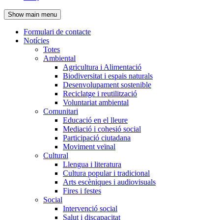
de
Show main menu
l'encapçalament
Formulari de contacte
Notícies
Navegació
Totes
principal
Ambiental
Agricultura i Alimentació
Biodiversitat i espais naturals
Desenvolupament sostenible
Reciclatge i reutilització
Voluntariat ambiental
Comunitari
Educació en el lleure
Mediació i cohesió social
Participació ciutadana
Moviment veïnal
Cultural
Llengua i literatura
Cultura popular i tradicional
Arts escèniques i audiovisuals
Fires i festes
Social
Intervenció social
Salut i discapacitat