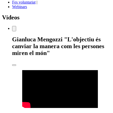
Fes voluntariat
|
Webinars
Vídeos
Estàs
Gianluca Mengozzi "L'objectiu és
veient:
canviar la manera com les persones
miren el món"