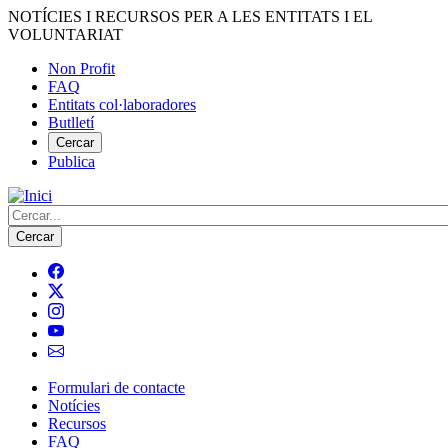
Vés
NOTÍCIES I RECURSOS PER A LES ENTITATS I EL
al
VOLUNTARIAT
contingut
Non Profit
FAQ
Menú
Entitats col·laboradores
del
Butlletí
compte
Cercar
Publica
d'usuari
Cerca
Formulari de contacte
Notícies
Navegació
Recursos
principal
FAQ