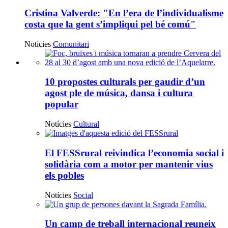
voluntariat
Cristina Valverde: "En l’era de l’individualisme
de
costa que la gent s’impliqui pel bé comú"
Catalunya
Notícies
Comunitari
per
un
Notícies
món
destacades
10 propostes culturals per gaudir d’un
millor
agost ple de música, dansa i cultura
popular
Notícies
Cultural
El FESSrural reivindica l’economia social i
solidària com a motor per mantenir vius
els pobles
Notícies
Social
Un camp de treball internacional reuneix