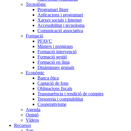
Tecnològic
Programari lliure
Aplicacions i programari
Xarxes socials i Internet
Accessibilitat i tecnologia
Comunicació associativa
Formació
PFAVC
Màsters i postgraus
Formació intervenció
Formació gestió
Formació en línia
Dinàmiques grupals
Econòmic
Banca ètica
Captació de fons
Obligacions fiscals
Transparència i rendició de comptes
Tresoreria i comptabilitat
Cooperativisme
Agenda
Opinió
Vídeos
Recursos
Tots