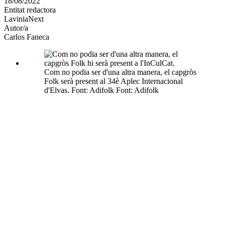
18/08/2022
altres
Entitat redactora
xarxes
LaviniaNext
socials
Autor/a
Carlos Faneca
Com no podia ser d'una altra manera, el capgròs
Folk serà present al 34è Aplec Internacional
d'Elvas. Font: Adifolk Font: Adifolk