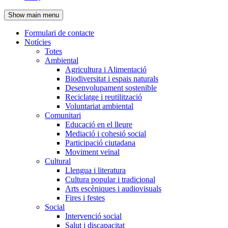
de
Show main menu
l'encapçalament
Formulari de contacte
Notícies
Navegació
Totes
principal
Ambiental
Agricultura i Alimentació
Biodiversitat i espais naturals
Desenvolupament sostenible
Reciclatge i reutilització
Voluntariat ambiental
Comunitari
Educació en el lleure
Mediació i cohesió social
Participació ciutadana
Moviment veïnal
Cultural
Llengua i literatura
Cultura popular i tradicional
Arts escèniques i audiovisuals
Fires i festes
Social
Intervenció social
Salut i discapacitat