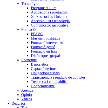
Tecnològic
Programari lliure
Aplicacions i programari
Xarxes socials i Internet
Accessibilitat i tecnologia
Comunicació associativa
Formació
PFAVC
Màsters i postgraus
Formació intervenció
Formació gestió
Formació en línia
Dinàmiques grupals
Econòmic
Banca ètica
Captació de fons
Obligacions fiscals
Transparència i rendició de comptes
Tresoreria i comptabilitat
Cooperativisme
Agenda
Opinió
Vídeos
Recursos
Tots