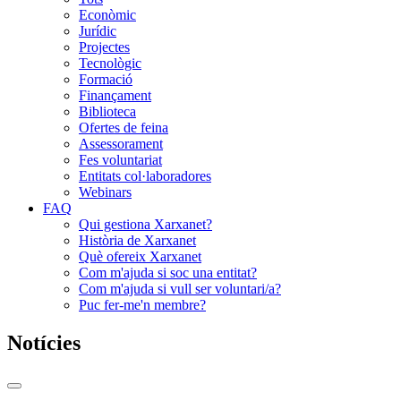
Econòmic
Jurídic
Projectes
Tecnològic
Formació
Finançament
Biblioteca
Ofertes de feina
Assessorament
Fes voluntariat
Entitats col·laboradores
Webinars
FAQ
Qui gestiona Xarxanet?
Història de Xarxanet
Què ofereix Xarxanet
Com m'ajuda si soc una entitat?
Com m'ajuda si vull ser voluntari/a?
Puc fer-me'n membre?
Notícies
Commutador