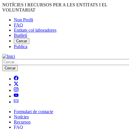
Vés
NOTÍCIES I RECURSOS PER A LES ENTITATS I EL
al
VOLUNTARIAT
contingut
Non Profit
FAQ
Menú
Entitats col·laboradores
del
Butlletí
compte
Cercar
Publica
d'usuari
Cerca
Formulari de contacte
Notícies
Navegació
Recursos
principal
FAQ