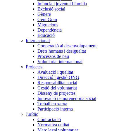
Infància i joventut i família
Exclusió social
Gènere
Gent Gran
Migracions
Dependència
Educació
Internacional
Cooperació al desenvolupament
Drets humans i desigualtat
Processos de pau
Voluntariat internacional
Projectes
Avaluació i qualitat
Direcció i gestió ONG
Responsabilitat social
Gestió del voluntariat
Disseny de projectes
Innovació i emprenedoria social
Treball en xarxa
Participació interna
Jurídic
Contractació
Normativa entitat
Marc legal voluntariat