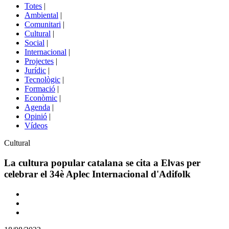
del
Totes
|
menú
Ambiental
|
de
Comunitari
|
portals
Cultural
|
Social
|
Internacional
|
Projectes
|
Jurídic
|
Tecnològic
|
Formació
|
Econòmic
|
Agenda
|
Opinió
|
Vídeos
Àmbit
Cultural
de
la
La cultura popular catalana se cita a Elvas per
notícia
celebrar el 34è Aplec Internacional d'Adifolk
Comparteix
Compartir
en