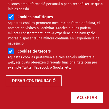
a zones amb informació personal o per a reconèixer-te quan
inicies sessió.
Cookies analítiques
Aquestes cookies permeten mesurar, de forma anònima, el
nombre de visites o l’activitat. Gràcies a elles podem
millorar constantment la teva experiència de navegació.
Podràs disposar d’una millora contínua en l’experiència de
navegació.
Cristina Valverde: "En l’era de
Cookies de tercers
Aquestes cookies pertanyen a altres serveis utilitzats al
l’individualisme costa que la
web, els quals ofereixen diferents funcionalitats com per
exemple Twitter, Facebook o Google, etc.
gent s’impliqui pel bé comú"
DESAR CONFIGURACIÓ
NOTÍCIES
COMUNITARI
ACCEPTAR