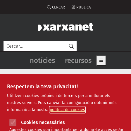
Vés al contingut
Notícies destacades
Recursos destacats principals
Recursos destacats
Menú del compte d'usuari
CERCAR
PUBLICA
Cerca
Navegació principal de l'enca
notícies
recursos
Show main me
Respectem la teva privacitat!
Xarxanet - Entitats i voluntaria
Actualitat
Utilitzem cookies pròpies i de tercers per a millorar els
nostres serveis. Pots canviar la configuració o obtenir més
Notícies i recursos
informació a la nostra
política de cookies
Cookies necessàries
Aquestes cookies són importants per a donar-te accés segur