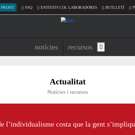
 del compte d'usuari
 PROFIT
FAQ
ENTITATS COL·LABORADORES
BUTLLETÍ
P
Navegació principal de l'encapç
notícies
recursos
Show main menu
untariat de Catalunya per un món mill
Actualitat
Notícies i recursos
de l’individualisme costa que la gent s’impliq