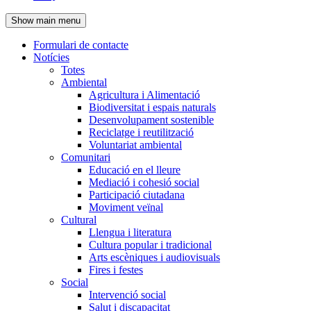
de
Show main menu
l'encapçalament
Formulari de contacte
Notícies
Navegació
Totes
principal
Ambiental
Agricultura i Alimentació
Biodiversitat i espais naturals
Desenvolupament sostenible
Reciclatge i reutilització
Voluntariat ambiental
Comunitari
Educació en el lleure
Mediació i cohesió social
Participació ciutadana
Moviment veïnal
Cultural
Llengua i literatura
Cultura popular i tradicional
Arts escèniques i audiovisuals
Fires i festes
Social
Intervenció social
Salut i discapacitat