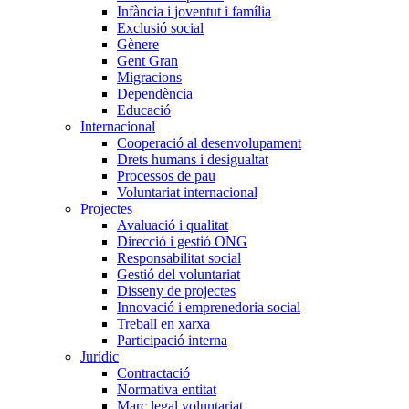
Infància i joventut i família
Exclusió social
Gènere
Gent Gran
Migracions
Dependència
Educació
Internacional
Cooperació al desenvolupament
Drets humans i desigualtat
Processos de pau
Voluntariat internacional
Projectes
Avaluació i qualitat
Direcció i gestió ONG
Responsabilitat social
Gestió del voluntariat
Disseny de projectes
Innovació i emprenedoria social
Treball en xarxa
Participació interna
Jurídic
Contractació
Normativa entitat
Marc legal voluntariat