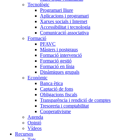
Tecnològic
Programari lliure
Aplicacions i programari
Xarxes socials i Internet
Accessibilitat i tecnologia
Comunicació associativa
Formació
PFAVC
Màsters i postgraus
Formació intervenció
Formació gestió
Formació en línia
Dinàmiques grupals
Econòmic
Banca ètica
Captació de fons
Obligacions fiscals
Transparència i rendició de comptes
Tresoreria i comptabilitat
Cooperativisme
Agenda
Opinió
Vídeos
Recursos
Tots