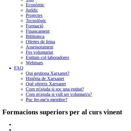
Econòmic
Jurídic
Projectes
Tecnològic
Formació
Finançament
Biblioteca
Ofertes de feina
Assessorament
Fes voluntariat
Entitats col·laboradores
Webinars
FAQ
Qui gestiona Xarxanet?
Història de Xarxanet
Què ofereix Xarxanet
Com m'ajuda si soc una entitat?
Com m'ajuda si vull ser voluntari/a?
Puc fer-me'n membre?
Formacions superiors per al curs vinent