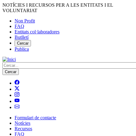
Vés
NOTÍCIES I RECURSOS PER A LES ENTITATS I EL
al
VOLUNTARIAT
contingut
Non Profit
FAQ
Menú
Entitats col·laboradores
del
Butlletí
compte
Cercar
Publica
d'usuari
Cerca
Formulari de contacte
Notícies
Navegació
Recursos
principal
FAQ