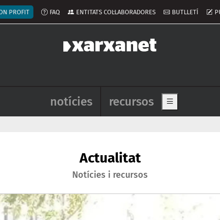
ú del compte d'usuari
ON PROFIT
FAQ
ENTITATS COL·LABORADORES
BUTLLETÍ
P
Navegació principal de l'enca
notícies
recursos
Show main me
luntariat de Catalunya per un món mi
Actualitat
Notícies i recursos