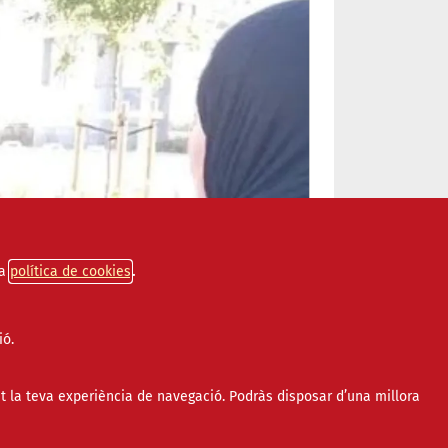
a
política de cookies
ió.
t la teva experiència de navegació. Podràs disposar d’una millora