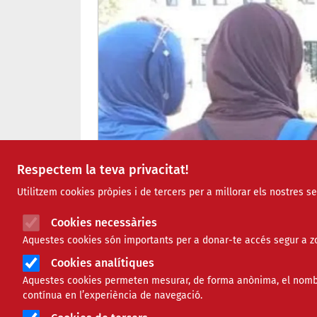
Respectem la teva privacitat!
Utilitzem cookies pròpies i de tercers per a millorar els nostres s
Cookies necessàries
Aquestes cookies són importants per a donar-te accés segur a zo
Cookies analítiques
Aquestes cookies permeten mesurar, de forma anònima, el nombre 
contínua en l’experiència de navegació.